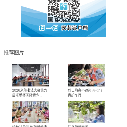
推荐图片
2026米芾书法大会第九
烈日灼身不退岗 丹心守
届米芾杯国际青少...
责护车行