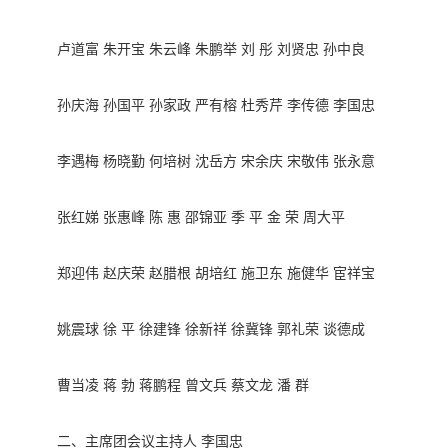
卢道富 朱开宝 朱云峰 朱鹏举 刘 彤 刘贤忠 孙中良
孙庆海 孙国平 孙家政 严有榕 杜秀芹 李传德 李国忠
李遇梅 杨晓勤 何培树 沈岳方 宋余庆 宋敬伟 张永意
张红娣 张惠峰 陈 惠 邵锦亚 季 平 金 荣 周大平
郑迎伟 赵庆荣 赵腊根 胡培红 施卫东 施健华 宦祥宝
姚震球 徐 平 徐建锋 徐新祥 徐冀锋 郭礼荣 谈德成
曹当凌 蒋 勃 蒋鹏程 曾文兵 蔡文龙 潘 群
二、主席团会议主持人 李国忠