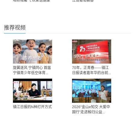
啃秋祛暑气 欢聚话健康
江岛葡萄飘香
推荐视频
旋翼逐风 宁镇同心 首届
70年，正青春——镇江
宁镇青少年低空体育...
日报读者嘉年华的台前...
镇江日报的N种打开方式
2026“金山e知交 大爱中
国行”走进秭归公益...