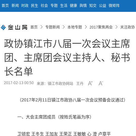
首页
新闻
时政
民生
社会
专题
生活
健康
舆情
知交
公益
微矩阵
首页
专题新闻
本地专题
2017聚焦两会
关注政协
政协镇江市八届一次会议主席
团、主席团会议主持人、秘书
长名单
2017-02-13 00:50
来源：镇江市政协网站
王丹
（2017年2月11日镇江市政协八届一次会议预备会议通过）
一、大会主席团成员（按姓氏笔画为序）
卫锁宏 王冬生 王加友 王荣正 王敏敏 心 澄 卢章平