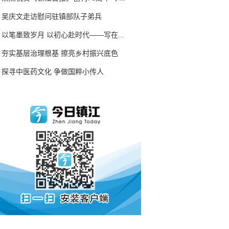
吴庆文走访慰问驻镇部队子弟兵
以笔墨致岁月 以初心赴时代——写在...
夯实基层治理根基 擦亮乡村振兴底色
探寻中医药文化 争做国粹小传人