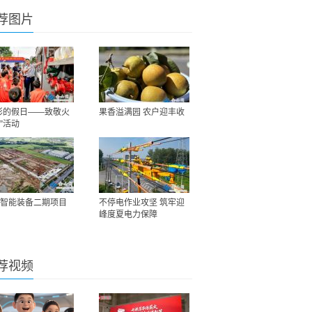
荐图片
彩的假日——致敬火
果香溢满园 农户迎丰收
”活动
智能装备二期项目
不停电作业攻坚 筑牢迎
峰度夏电力保障
荐视频