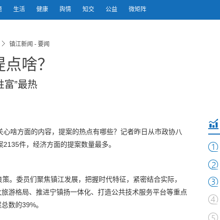
题
生活
健康
舆情
知交
公益
微矩阵
镇江新闻 - 要闻
提点啥？
姓富”最热
最关心啥方面的内容，提案的热点有哪些？记者昨日从市政协八
2135件，经济方面的提案数量最多。
谋良策。委员们聚焦镇江发展，把握时代特征，紧密结合实际，
大旅游格局、推进宁镇扬一体化、打造公共技术服务平台等重点
总数的39%。