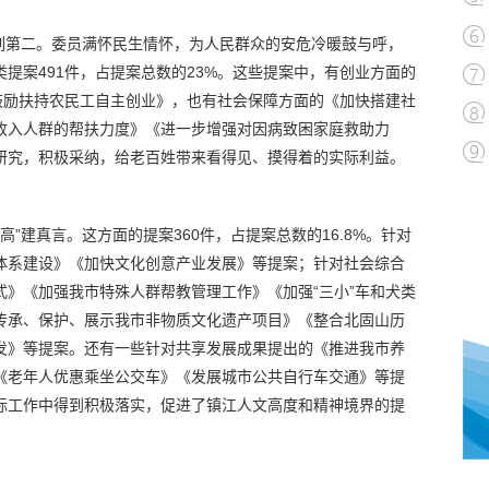
名列第二。委员满怀民生情怀，为人民群众的安危冷暖鼓与呼，
提案491件，占提案总数的23%。这些提案中，有创业方面的
鼓励扶持农民工自主创业》，也有社会保障方面的《加快搭建社
收入人群的帮扶力度》《进一步增强对因病致困家庭救助力
研究，积极采纳，给老百姓带来看得见、摸得着的实际利益。
”建真言。这方面的提案360件，占提案总数的16.8%。针对
体系建设》《加快文化创意产业发展》等提案；针对社会综合
》《加强我市特殊人群帮教管理工作》《加强“三小”车和犬类
传承、保护、展示我市非物质文化遗产项目》《整合北固山历
发》等提案。还有一些针对共享发展成果提出的《推进我市养
《老年人优惠乘坐公交车》《发展城市公共自行车交通》等提
际工作中得到积极落实，促进了镇江人文高度和精神境界的提