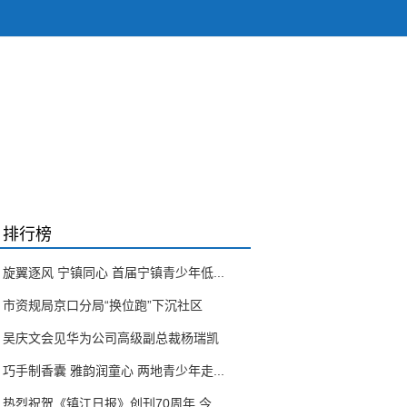
排行榜
旋翼逐风 宁镇同心 首届宁镇青少年低...
市资规局京口分局“换位跑”下沉社区
吴庆文会见华为公司高级副总裁杨瑞凯
巧手制香囊 雅韵润童心 两地青少年走...
热烈祝贺《镇江日报》创刊70周年 今...