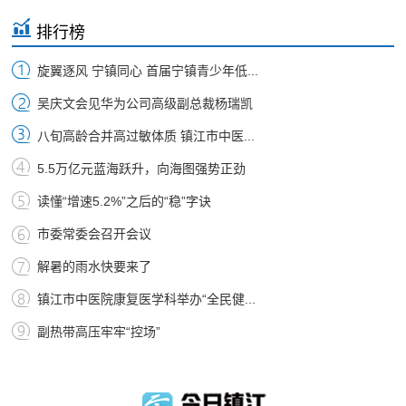
排行榜
旋翼逐风 宁镇同心 首届宁镇青少年低...
吴庆文会见华为公司高级副总裁杨瑞凯
八旬高龄合并高过敏体质 镇江市中医...
5.5万亿元蓝海跃升，向海图强势正劲
读懂“增速5.2%”之后的“稳”字诀
市委常委会召开会议
解暑的雨水快要来了
镇江市中医院康复医学科举办“全民健...
副热带高压牢牢“控场”