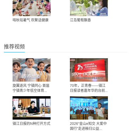
啃秋祛暑气 欢聚话健康
江岛葡萄飘香
推荐视频
旋翼逐风 宁镇同心 首届
70年，正青春——镇江
宁镇青少年低空体育...
日报读者嘉年华的台前...
镇江日报的N种打开方式
2026“金山e知交 大爱中
国行”走进秭归公益...