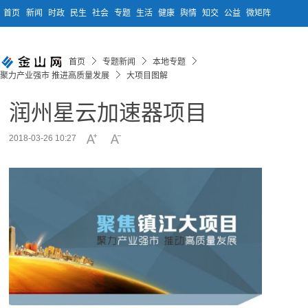
首页
新闻
时政
民生
社会
专题
生活
健康
舆情
知交
公益
微矩阵
首页
专题新闻
本地专题
聚力产业强市 推进高质量发展
大项目图解
润州星云加速器项目
2018-03-26 10:27