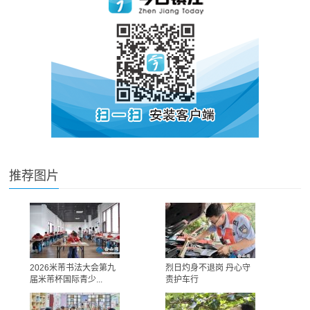
推荐图片
2026米芾书法大会第九
烈日灼身不退岗 丹心守
届米芾杯国际青少...
责护车行