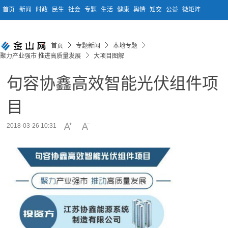
首页
新闻
时政
民生
社会
专题
生活
健康
舆情
知交
公益
微矩阵
首页
专题新闻
本地专题
聚力产业强市 推进高质量发展
大项目图解
句容协鑫高效智能光伏组件项
目
2018-03-26 10:31