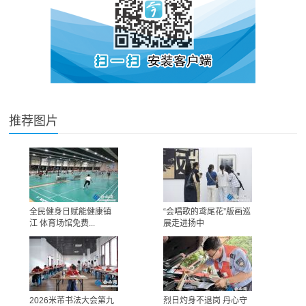
推荐图片
全民健身日赋能健康镇
“会唱歌的鸢尾花”版画巡
江 体育场馆免费...
展走进扬中
2026米芾书法大会第九
烈日灼身不退岗 丹心守