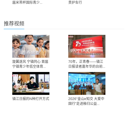
届米芾杯国际青少...
责护车行
推荐视频
旋翼逐风 宁镇同心 首届
70年，正青春——镇江
宁镇青少年低空体育...
日报读者嘉年华的台前...
镇江日报的N种打开方式
2026“金山e知交 大爱中
国行”走进秭归公益...