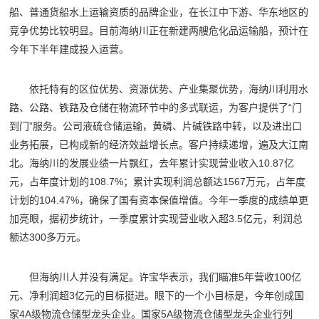
船、普通货船水上运输资质的品牌企业，在长江中下游、华东地区的
竞争优势比较明显。目前海纳川正在新建两艘危化品运输船，预计在
今年下半年建成投入运营。
依托特有的区位优势、资源优势、产业集聚优势，海纳川利用水
路、公路、铁路及仓储在物流环节中的多式联运，为客户提供了“门
到门”服务。公司液硫仓储运输，黄磷、片碱铁路中转，以及进出口
业务拓展，已构成新的经济效益增长点。客户持续递增，遍及大江南
北。海纳川的发展业绩一片飘红，去年累计实现营业收入10.87亿
元，占年度计划的108.7%；累计实现利润总额达1567万元，占年度
计划的104.47%，确保了国有资本保值增值。今年一季度的成绩单更
加亮眼，据初步统计，一季度累计实现营业收入超3.5亿元，利润总
额达300多万元。
但海纳川人并没有满足。许宝华表示，我们瞄准5年营收100亿
元、净利润超3亿元的目标挺进。眼下的一个小目标是，今年创成国
家4A级物流仓储型龙头企业。国家5A级物流仓储型龙头企业行列