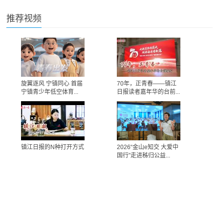
推荐视频
旋翼逐风 宁镇同心 首届
70年，正青春——镇江
宁镇青少年低空体育...
日报读者嘉年华的台前...
镇江日报的N种打开方式
2026“金山e知交 大爱中
国行”走进秭归公益...