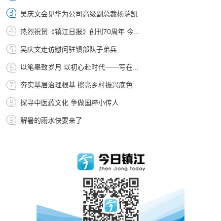
吴庆文会见华为公司高级副总裁杨瑞凯
热烈祝贺《镇江日报》创刊70周年 今...
吴庆文走访慰问驻镇部队子弟兵
以笔墨致岁月 以初心赴时代——写在...
夯实基层治理根基 擦亮乡村振兴底色
探寻中医药文化 争做国粹小传人
解暑的雨水快要来了