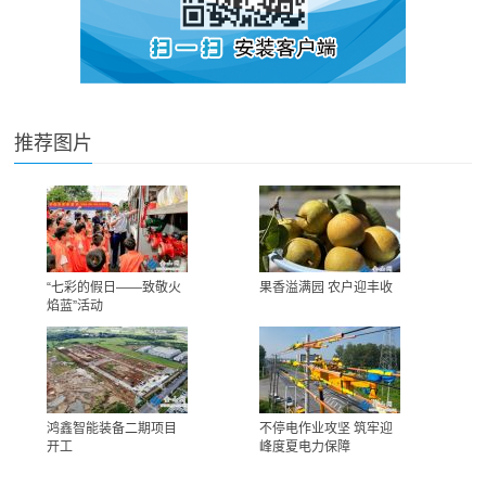
推荐图片
“七彩的假日——致敬火
果香溢满园 农户迎丰收
焰蓝”活动
鸿鑫智能装备二期项目
不停电作业攻坚 筑牢迎
开工
峰度夏电力保障