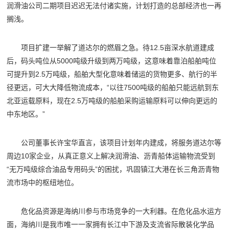
润滑油公司二期项目迟迟无法付诸实施，计划打造的总部经济也一再
搁浅。
项目扩建一举解了道达尔的燃眉之急。待12.5亩深水航道建成
后，码头吨位从5000吨级升级到两万吨级，这意味着靠泊船舶吨位
可提升到2.5万吨级，船舶大型化意味着储运的货物更多、航行的半
径更远，可大大降低物流成本，“以往7500吨级的船舶只能远航到东
北亚运载原料，现在2.5万吨级的船舶采购运输原料可以伸向更远的
中东地区。”
公司董事长许宝华直言，该项目计划年内建成，将服务道达尔等
周边10家企业，从真正意义上解决润滑油、沥青船体运输物流受到
“无万吨级综合油品专用码头”的困扰，巩固镇江大港在长三角沥青物
流市场中的枢纽地位。
危化品资源是海纳川参与市场竞争的一大利器。在危化品水运方
面，海纳川是我市唯一一家拥有长江中下游及支流省际散装化学品