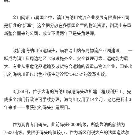
辑。
金山网讯 市属国企中，镇江海纳川物流产业发展有限责任公司
是标准的“新军”。这个把分散在多家国企里的物流资源，剥离出来重
新整合而来的公司，成立不满两年已是头角峥嵘。
改扩建海纳川储运码头，瞄准瑞山站布局物流产业园建设……一
跃成为镇江及周边地区仓储设施齐全、安全管理可靠、运输能力最
大、专业从事危化品运输及散货综合运输的省重点物流企业，四处出
击的海纳川正以出色业绩生动诠释“1+1>2”的改革实效。
3月28日，位于大港的海纳川储运码头改扩建工程顺利开工。完
成多个部门行政许可手续办理，海纳川仅用了14个月，这也是我市3
年来唯一一家获批的码头扩建项目。
作为沥青专用码头，此前码头5000吨级，所能靠泊的船舶为
7500吨级。受限于码头吨位较小，作为新区利税大户的法国道达尔