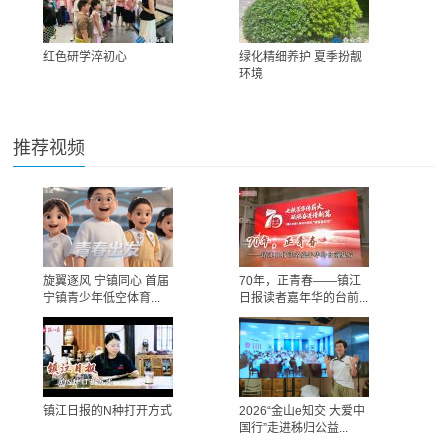
红色研学淬初心
绿化精细养护 夏季扮靓
环境
推荐视频
旋翼逐风 宁镇同心 首届
70年，正青春——镇江
宁镇青少年低空体育...
日报读者嘉年华的台前...
镇江日报的N种打开方式
2026“金山e知交 大爱中
国行”走进秭归公益...