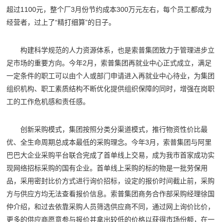
超过1100元，整个厂3月份节约成本300万元左右，每个员工都成为
经营者，过上了“精打细算”的日子。
构建科学规范的人力资源体系，也是索普集团致力于管理进步立
足市场的重要方向。今年2月，索普集团再就业中心正式成立，满足
一定条件的职工可以由个人或部门申请进入再就业中心待业，为集团
组织机构、职工素质结构不断优化提供组织保障的同时，增强在岗职
工的工作危机感和责任感。
创新采购模式，集团按照分类分渠道模式，推行物资性价比最
优、全生命周期总成本最低的采购理念。今年3月，索普集团与阿里
巴巴大企业采购平台联合完成了首单线上交易，成为我市首家成功实
现网络招标采购的国有企业。首单线上采购的标的物是一批劳保用
品，采用密封比价方式进行询价招标，设定的报价时间截止前，采购
方与供应方均无法查看报价信息。索普集团商务合作部采购经理徐国
仲介绍，和过去依靠采购人员筛选供应商不同，通过网上询价比价，
更多的供应商愿意参与报价并拿出较低的价格以获得市场份额，在一