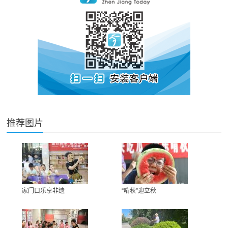
推荐图片
家门口乐享非遗
“啃秋”迎立秋