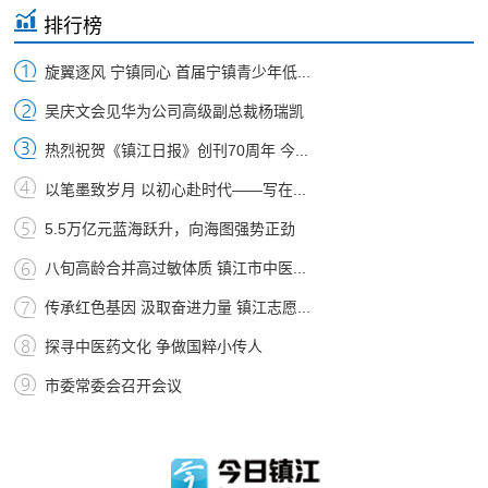
排行榜
旋翼逐风 宁镇同心 首届宁镇青少年低...
吴庆文会见华为公司高级副总裁杨瑞凯
热烈祝贺《镇江日报》创刊70周年 今...
以笔墨致岁月 以初心赴时代——写在...
5.5万亿元蓝海跃升，向海图强势正劲
八旬高龄合并高过敏体质 镇江市中医...
传承红色基因 汲取奋进力量 镇江志愿...
探寻中医药文化 争做国粹小传人
市委常委会召开会议