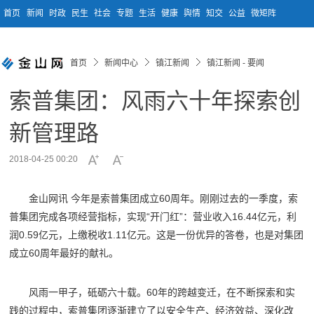
首页
新闻
时政
民生
社会
专题
生活
健康
舆情
知交
公益
微矩阵
首页
新闻中心
镇江新闻
镇江新闻 - 要闻
索普集团：风雨六十年探索创
新管理路
2018-04-25 00:20
金山网讯 今年是索普集团成立60周年。刚刚过去的一季度，索
普集团完成各项经营指标，实现“开门红”：营业收入16.44亿元，利
润0.59亿元，上缴税收1.11亿元。这是一份优异的答卷，也是对集团
成立60周年最好的献礼。
风雨一甲子，砥砺六十载。60年的跨越变迁，在不断探索和实
践的过程中，索普集团逐渐建立了以安全生产、经济效益、深化改