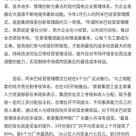
革、技术进步、管理创新为重点的现代国有企业管理体系，为企业发
展壮大源源不断地提供着新动能。今年1月引入的阿米巴经营管理模
式，就是集团探索创新管理路的又一举措。“所谓阿米巴经营管理模
式，本质就是‘量化分权’，把大企业化小经营，以利润为目标，推动
全员绩效考核。”在索普集团副总经理凌晨看来，让每个员工都成为
主角，提高他们参与经营的积极性，才能用最低的成本创造最大的效
益，持续改进优化日常经营管理活动，提升应对市场环境变化而迅速
调整的能力，实现剔除市场偶然因素后的最佳成本效益。
目前，阿米巴经营管理模式已经在6个分厂试点推行。“与之相配
套的经济责任制考核体系，也在3月开始推出。”索普集团工会主席兼
人力资源部部长朱晓新表示，集团优化员工考核和收入分配，赋予基
层一定的工资分配自主权，合理拉开不同层次、不同素质能力员工的
收入差距，通过收入与绩效挂钩共享经营发展效益。对于阿米巴经营
管理体系的初步成效，索普集团甲醇厂厂长戴小卉深有感受。“最直
观的变化就是奖金的提升，3月份我们厂的平均奖金较上个月提高了
80%，是6个分厂中最高的。”从以往人均奖金六七百元，到3月份的