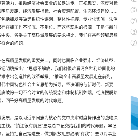
显著活力，推动经济社会事业的长足进步。正视现实，深度对标
的明显差距，经济发展指标、社会资源配置、生态环境建设……
还包括抓发展缺乏系统性谋划、整体性把握、专业化实施，法治
都存在抓工作不彻底、不到位。而这些现象的根源，正是与新时
与中央、省委关于高质量发展的要求相比，我们在某些领域思想
不符合的问题。
处在高质量发展的重要关口，同时也面临产业强市、经济转型、
书记明确指出：“思想不解放，我们就很难看清各种利益固化的
很难拿出创造性的改革举措。”推动全市高质量发展走在前列，
时代中国特色社会主义思想为指导，坚决消除与新时代、新要
彻底破除一切不合时宜的传统观念和体制机制弊端，彻底摆脱路
招，回答好高质量发展的时代命题。
量发展，是以习近平同志为核心的党中央审时度势作出的战略决
主线。“镇江很有前途”更是总书记交给我们的时代命题。牢记
，坚持把自己摆进去，做到解放思想必须“有我”；要以对事业