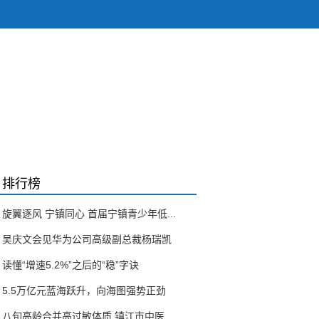
排行榜
旋翼逐风 宁镇同心 首届宁镇青少年低...
吴庆文会见华为公司高级副总裁杨瑞凯
读懂“增速5.2%”之后的“稳”字诀
5.5万亿元蓝海跃升，向海图强势正劲
八旬高龄合并高过敏体质 镇江市中医...