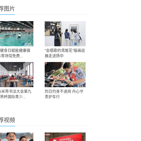
荐图片
健身日赋能健康镇
“会唱歌的鸢尾花”版画巡
体育场馆免费...
展走进扬中
26米芾书法大会第九
烈日灼身不退岗 丹心守
芾杯国际青少...
责护车行
荐视频