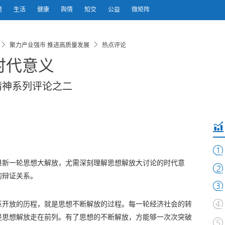
题
生活
健康
舆情
知交
公益
微矩阵
聚力产业强市 推进高质量发展
热点评论
时代意义
精神系列评论之二
进新一轮思想大解放，尤需深刻理解思想解放大讨论的时代意
的辩证关系。
革开放的历程，就是思想不断解放的过程。每一轮经济社会的转
是思想解放走在前列。有了思想的不断解放，方能够一次次突破