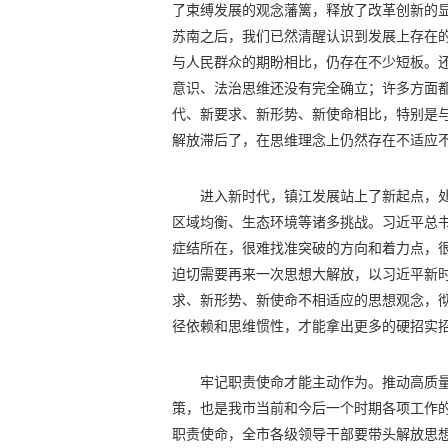
了束缚发展的观念藩篱，释放了改革创新的
苏南之后，我们已然清醒认识到发展上存在
与人民群众的期盼相比，仍存在不少短板。
意识、法治思维还没有完全确立；许多方面
代、新要求、新形势、新使命相比，特别是
解放滞后了，在思维理念上仍然存在不适应
进入新时代，镇江发展站上了新起点，
区域均衡、生态环境等诸多挑战。习近平总
症结所在，很难找准突破的方向和着力点，
迫切需要再来一次思想大解放，以习近平新
求、新形势、新使命不相适应的思想观念，
径依赖和思维惯性，才能拿出更多的硬招实
牢记职责使命才能主动作为。推动高质
策，也是我市当前和今后一个时期各项工作的
职责使命，全市各级领导干部要带头解放思想