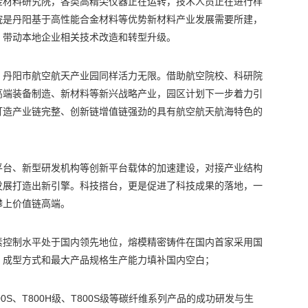
金材料研究院，各类高精尖仪器正在运转，技术人员正在进行样
院是丹阳基于高性能合金材料等优势新材料产业发展需要所建，
，带动本地企业相关技术改造和转型升级。
，丹阳市航空航天产业园同样活力无限。借助航空院校、科研院
高端装备制造、新材料等新兴战略产业，园区计划下一步着力引
打造产业链完整、创新链增值链强劲的具有航空航天航海特色的
平台、新型研发机构等创新平台载体的加速建设，对接产业结构
发展打造出新引擎。科技搭台，更是促进了科技成果的落地，一
攀上价值链高端。
素控制水平处于国内领先地位，熔模精密铸件在国内首家采用国
，成型方式和最大产品规格生产能力填补国内空白；
S、T800H级、T800S级等碳纤维系列产品的成功研发与生