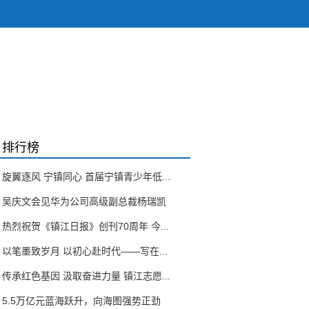
排行榜
旋翼逐风 宁镇同心 首届宁镇青少年低...
吴庆文会见华为公司高级副总裁杨瑞凯
热烈祝贺《镇江日报》创刊70周年 今...
以笔墨致岁月 以初心赴时代——写在...
传承红色基因 汲取奋进力量 镇江志愿...
5.5万亿元蓝海跃升，向海图强势正劲