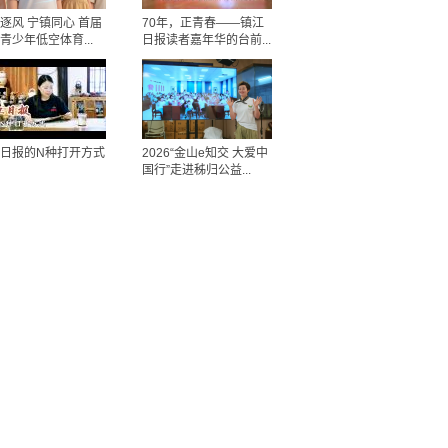
逐风 宁镇同心 首届
70年，正青春——镇江
青少年低空体育...
日报读者嘉年华的台前...
日报的N种打开方式
2026“金山e知交 大爱中
国行”走进秭归公益...