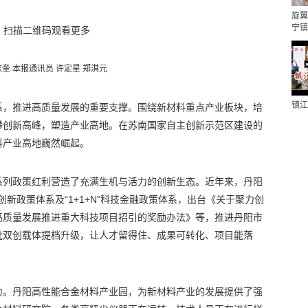
旋翼
宁镇
扫描二维码观看更多
志奎 本报通讯员 许定星 郑淇元
镇江
系，推进高质量发展的重要支撑。围绕新材料重点产业板块，培
攀创新高峰，塑造产业高地。在苏南国家自主创新示范区建设的
料产业高地巍然崛起。
系列政策红利营造了充满生机与活力的创新生态。近年来，丹阳
技创新政策体系及“1+1+N”科技金融政策体系，出台《关于聚力创
高质量发展推进重大科技项目招引的奖励办法》等，推进丹阳市
批双创载体提档升级，让人才留得住、成果可转化、项目能落
力。丹阳高性能合金材料产业园，为新材料产业的发展提供了强