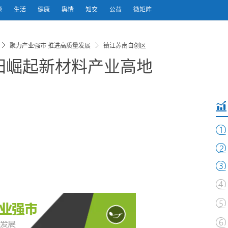
题
生活
健康
舆情
知交
公益
微矩阵
聚力产业强市 推进高质量发展
镇江苏南自创区
阳崛起新材料产业高地