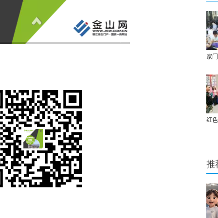
家门
红色
推