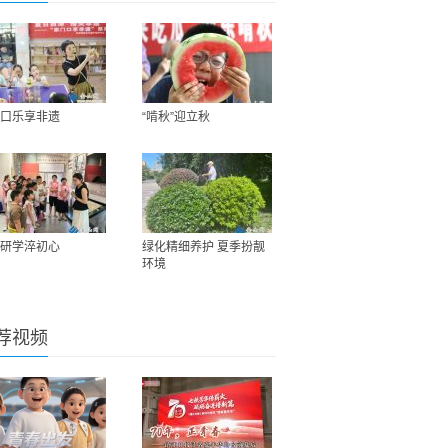
口乐享非遗
“啃秋”迎立秋
研学淬初心
绿化精细养护 夏季扮靓
环境
荐视频