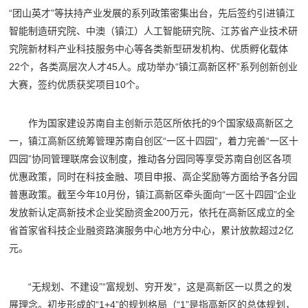
“团山英才”等扶持产业发展的系列政策密集出台，先后签约引进镇江
智能制造研究院、中澳（镇江）人工智能研究院、江苏省产业技术研
究院新材料产业科技服务中心等各类新型研发机构、优质孵化载体
22个，各类高层次人才45人。成功举办“镇江高新区杯”系列创新创业
大赛，签约优质获奖项目10个。
作为国家建设苏南自主创新示范区所依托的9个国家级高新区之
一，镇江高新区统筹管理苏南自创区“一区十四园”，着力完善“一区十
四园”协同管理联席会议制度，推动各分园同等享受苏南自创区各项
优惠政策，同时在科技金融、项目申报、高企奖励等方面给予各分园
普惠政策。截至今年10月份，镇江高新区牵头面向“一区十四园”企业
发放新认定高新技术企业奖励资金200万元，依托在高新区成立的全
省首家省科技企业融资路演服务中心地方分中心，累计放款超过2亿
元。
“无规划、不建设”“富规划、穷开发”，这是高新区一以贯之的发
展理念。初步形成的“1+4”的规划格局（“1”是指高新区的总体规划，