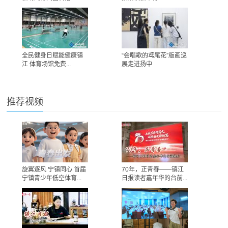
全民健身日赋能健康镇
“会唱歌的鸢尾花”版画巡
江 体育场馆免费...
展走进扬中
推荐视频
旋翼逐风 宁镇同心 首届
70年，正青春——镇江
宁镇青少年低空体育...
日报读者嘉年华的台前...