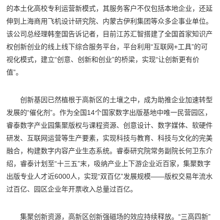
的本土化高校专利运营新模式，其服务客户不仅包括本地企业，还延
伸到上海商用飞机设计研究院、内蒙古伊利集团等众多企事业单位。
该公司总经理韩奎国告诉记者，目前江苏汇智搭建了全国首家知识产
权创新创业的线上线下综合服务平台，平台利用“互联网+工具”的可
视化模式，建立“创意、创新和创业”的桥梁，实现“让创新更有价
值”。
创新基因已然植根于高新区的土壤之中，成为助推企业加速转型
发展的“催化剂”。作为全国14个国家数字出版基地中唯一民营园区，
睿泰数字产业园集聚版权与课程资源、创意设计、数字媒体、软硬件
研发、互联网运营等生产要素，实现科技与教育、科技与文化的完美
融合，构建数字内容产业生态系统。睿泰研究院常务副院长何卫东介
绍，睿泰计划至“十三五”末，吸纳产业上下游企业近百家，集聚数字
出版专业人才近6000人，实现“双百亿”发展规模——版权交易年流水
过百亿、园区企业年开票收入总量过百亿。
集聚创新资源，高新区创新强磁场的效应持续释放。“三高四新”