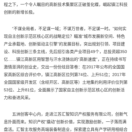
程之下，一个令人瞩目的高新技术集聚区正破茧化蝶，崛起镇江科技
创新的新增长极。
“不谋全局者，不足谋一域；不谋万世者，不足谋一时。”如何实
现自主创新示范区核心区的战略定位？瞄准“城市发展新空间、特色
产业承载地、创新驱动主引擎”的发展目标，突出规划引领、项目建
设、科技创新三条主线，先后招引各类产业项目49个，总投资超350
亿……镇江高新区用智慧与汗水浇铸出的“高新速度”，正在持续书写
激情澎湃的创业史，交出一份份炫目答卷：在2017年公布的全国国
家高新区综合评价中，镇江高新区位列第74位、上升51位；2017年
全国国家级开发区（含经开区、高新区等）土地集约利用评价位列第
53位、上升81位，全面展示了国家自主创新示范区核心区的创新活
力和奋进风采。
五洲创客中心内，走进江苏汇智知识产权服务有限公司，创新气
息扑面而来。知识产权“撬动”创新价值，实现激励创新，一子落而满
盘活。汇智主攻服务高端装备制造业，探索建立具有产学研用相结合