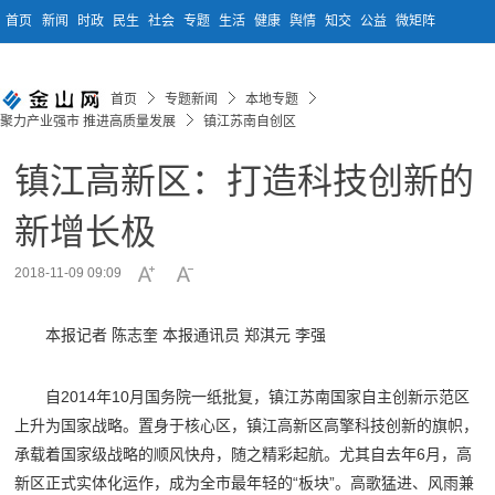
首页
新闻
时政
民生
社会
专题
生活
健康
舆情
知交
公益
微矩阵
首页
专题新闻
本地专题
聚力产业强市 推进高质量发展
镇江苏南自创区
镇江高新区：打造科技创新的
新增长极
2018-11-09 09:09
本报记者 陈志奎 本报通讯员 郑淇元 李强
自2014年10月国务院一纸批复，镇江苏南国家自主创新示范区
上升为国家战略。置身于核心区，镇江高新区高擎科技创新的旗帜，
承载着国家级战略的顺风快舟，随之精彩起航。尤其自去年6月，高
新区正式实体化运作，成为全市最年轻的“板块”。高歌猛进、风雨兼