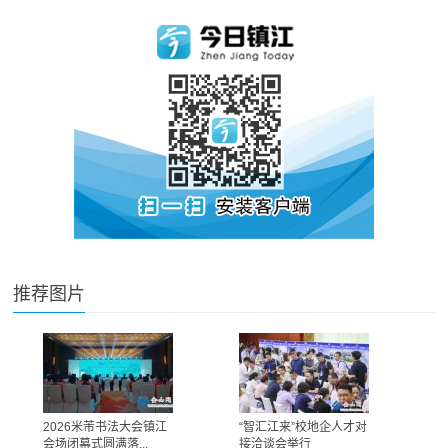
推荐图片
2026米芾书法大会镇江
“智汇江来”校地企人才对
会场闭幕式圆满落...
接洽谈会举行