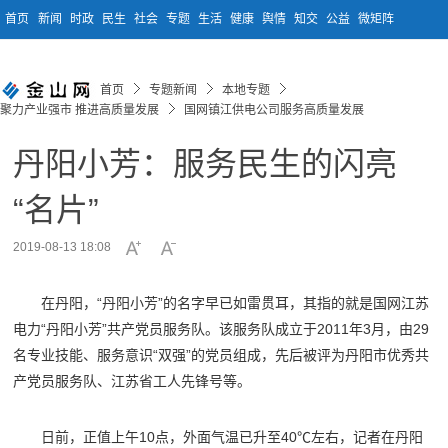
首页
新闻
时政
民生
社会
专题
生活
健康
舆情
知交
公益
微矩阵
首页
专题新闻
本地专题
聚力产业强市 推进高质量发展
国网镇江供电公司服务高质量发展
丹阳小芳：服务民生的闪亮
“名片”
2019-08-13 18:08
在丹阳，“丹阳小芳”的名字早已如雷贯耳，其指的就是国网江苏
电力“丹阳小芳”共产党员服务队。该服务队成立于2011年3月，由29
名专业技能、服务意识“双强”的党员组成，先后被评为丹阳市优秀共
产党员服务队、江苏省工人先锋号等。
日前，正值上午10点，外面气温已升至40℃左右，记者在丹阳