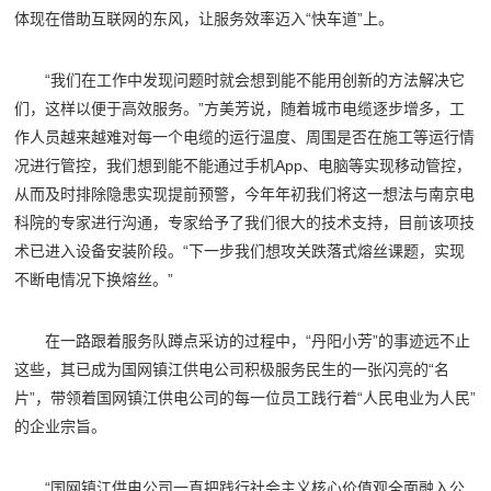
体现在借助互联网的东风，让服务效率迈入“快车道”上。
“我们在工作中发现问题时就会想到能不能用创新的方法解决它
们，这样以便于高效服务。”方美芳说，随着城市电缆逐步增多，工
作人员越来越难对每一个电缆的运行温度、周围是否在施工等运行情
况进行管控，我们想到能不能通过手机App、电脑等实现移动管控，
从而及时排除隐患实现提前预警，今年年初我们将这一想法与南京电
科院的专家进行沟通，专家给予了我们很大的技术支持，目前该项技
术已进入设备安装阶段。“下一步我们想攻关跌落式熔丝课题，实现
不断电情况下换熔丝。”
在一路跟着服务队蹲点采访的过程中，“丹阳小芳”的事迹远不止
这些，其已成为国网镇江供电公司积极服务民生的一张闪亮的“名
片”，带领着国网镇江供电公司的每一位员工践行着“人民电业为人民”
的企业宗旨。
“国网镇江供电公司一直把践行社会主义核心价值观全面融入公