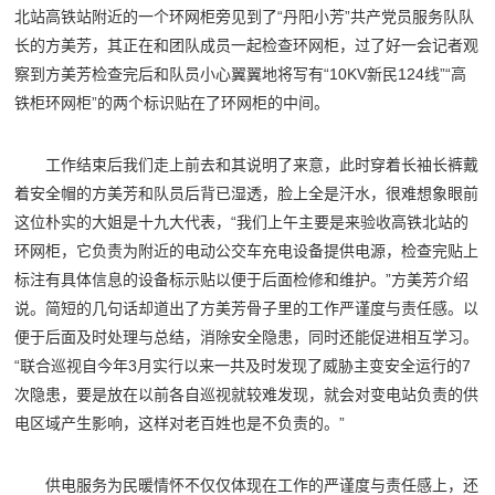
北站高铁站附近的一个环网柜旁见到了“丹阳小芳”共产党员服务队队
长的方美芳，其正在和团队成员一起检查环网柜，过了好一会记者观
察到方美芳检查完后和队员小心翼翼地将写有“10KV新民124线”“高
铁柜环网柜”的两个标识贴在了环网柜的中间。
工作结束后我们走上前去和其说明了来意，此时穿着长袖长裤戴
着安全帽的方美芳和队员后背已湿透，脸上全是汗水，很难想象眼前
这位朴实的大姐是十九大代表，“我们上午主要是来验收高铁北站的
环网柜，它负责为附近的电动公交车充电设备提供电源，检查完贴上
标注有具体信息的设备标示贴以便于后面检修和维护。”方美芳介绍
说。简短的几句话却道出了方美芳骨子里的工作严谨度与责任感。以
便于后面及时处理与总结，消除安全隐患，同时还能促进相互学习。
“联合巡视自今年3月实行以来一共及时发现了威胁主变安全运行的7
次隐患，要是放在以前各自巡视就较难发现，就会对变电站负责的供
电区域产生影响，这样对老百姓也是不负责的。”
供电服务为民暖情怀不仅仅体现在工作的严谨度与责任感上，还