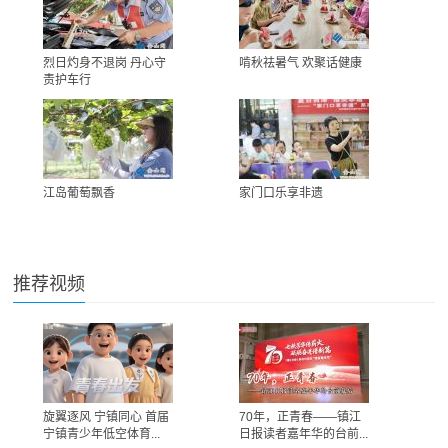
烈日灼身不退岗 丹心守
啃秋祛暑气 欢聚话健康
责护车行
江岛葡萄飘香
家门口乐享非遗
推荐视频
旋翼逐风 宁镇同心 首届
70年，正青春——镇江
宁镇青少年低空体育...
日报读者嘉年华的台前...