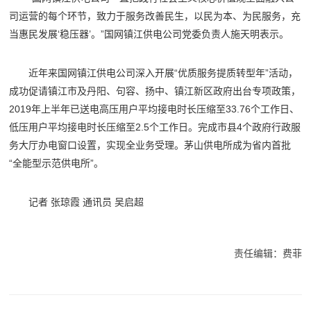
司运营的每个环节，致力于服务改善民生，以民为本、为民服务，充
当惠民发展‘稳压器’。”国网镇江供电公司党委负责人施天明表示。
近年来国网镇江供电公司深入开展“优质服务提质转型年”活动，
成功促请镇江市及丹阳、句容、扬中、镇江新区政府出台专项政策，
2019年上半年已送电高压用户平均接电时长压缩至33.76个工作日、
低压用户平均接电时长压缩至2.5个工作日。完成市县4个政府行政服
务大厅办电窗口设置，实现全业务受理。茅山供电所成为省内首批
“全能型示范供电所”。
记者 张琼霞 通讯员 吴启超
责任编辑：费菲