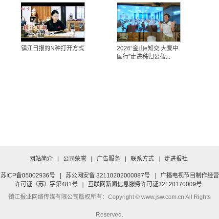
镇江日报的N种打开方式
2026“金山e知交 大爱中
国行”走进秭归公益...
网站简介
|
公司荣誉
|
广告服务
|
联系方式
|
走进报社
苏ICP备05002936号
|
苏公网安备 32110202000087号
|
广播电视节目制作经营
许可证（苏）字第481号
|
互联网新闻信息服务许可证32120170009号
镇江报业网络传媒有限公司
版权所有：Copyright © www.jsw.com.cn All Rights
Reserved.