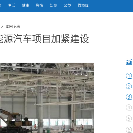
题
生活
健康
舆情
知交
公益
微矩阵
本网专稿
能源汽车项目加紧建设