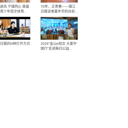
逐风 宁镇同心 首届
70年，正青春——镇江
青少年低空体育...
日报读者嘉年华的台前...
日报的N种打开方式
2026“金山e知交 大爱中
国行”走进秭归公益...