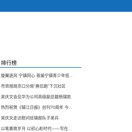
排行榜
旋翼逐风 宁镇同心 首届宁镇青少年低...
市资规局京口分局“换位跑”下沉社区
吴庆文会见华为公司高级副总裁杨瑞凯
热烈祝贺《镇江日报》创刊70周年 今...
吴庆文走访慰问驻镇部队子弟兵
以笔墨致岁月 以初心赴时代——写在...