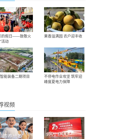
彩的假日——致敬火
果香溢满园 农户迎丰收
”活动
智能装备二期项目
不停电作业攻坚 筑牢迎
峰度夏电力保障
荐视频