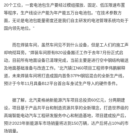
20个工位，一套电池包生产要经过模组摆放、固定、低压限速布置
等程序，生产线设计产能为年产能五万台电池包。“在技术参数方
面，无论是电池包能量密度还是我们自主研发的电池管理系统均处于
国内领先地位。”
而在焊装车间，虽然车间见不到什么设备，但是工人们的施工声
却响彻耳旁。“焊装车间原有B20设备搬迁工作于去年7月份正式启
动，目前所有地面设备已清理完成，当前主要是进行空中钢结构输送
及地面基础准备与改造工作。”北汽镇江N60项目工程师李伟鹏解释
道，未来焊装车间将打造成国内首条37PH钢铝混合的全新生产线，
预计于今年11月具备B12平台首台车身试生产导入的硬件条件。
据了解，北汽麦格纳新能源汽车项目总投资60亿元，分两期建
设，项目基于产品共平台和制造资源共享的全新理念，打造世界级的
高端智能电动汽车工程研发服务中心和制造基地，项目建成投产后，
预计2023年新能源车市场销量将达到150万辆，达产后将占10%的市
场销量。