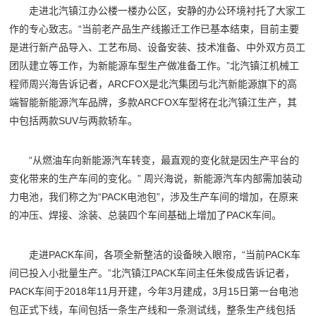
走进北汽镇江办公楼一楼办公区，安静的办公环境衬托了大家工
作的专心致志。“当前老产品生产线搬迁工作已基本结束，目前主要
是进行新产品导入、工艺布局、设备安装、技术准备、中外双方员工
团队建立等工作，为新能源车型生产做准备工作。”北汽镇江机械工
程师周兴海告诉记者，ARCFOX是北汽集团与北汽新能源旗下的高
端智能新能源汽车品牌，多款ARCFOX车型将在北汽镇江生产，其
中包括两款SUV与两款轿车。
“从燃油车向新能源汽车转变，最直观的变化就是因生产平台的
变化带来的生产车间的变化。” 周兴海说，新能源汽车内部需加装动
力电池，我们称之为“PACK电池包”，涉及生产车间的增加，在原来
的冲压、焊接、涂装、总装四个车间基础上增加了PACK车间。
走进PACK车间，各项全新整洁的设备映入眼帘，“当前PACK车
间已投入小批量生产。”北汽镇江PACK车间主任朱俊成告诉记者，
PACK车间于2018年11月开建，今年3月建成，3月15日第一台电池
包正式下线，车间包括一条生产线和一条测试线，整条生产线包括