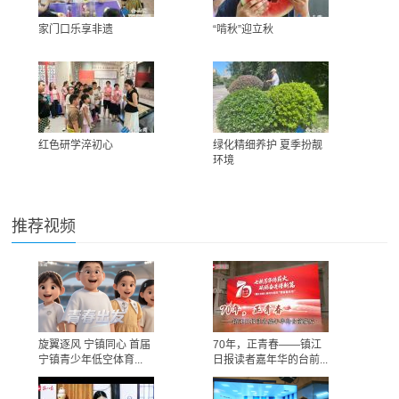
家门口乐享非遗
“啃秋”迎立秋
红色研学淬初心
绿化精细养护 夏季扮靓
环境
推荐视频
旋翼逐风 宁镇同心 首届
70年，正青春——镇江
宁镇青少年低空体育...
日报读者嘉年华的台前...