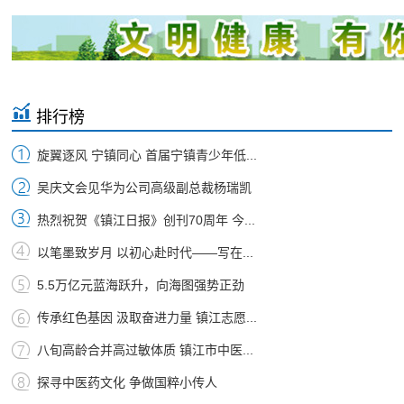
排行榜
旋翼逐风 宁镇同心 首届宁镇青少年低...
吴庆文会见华为公司高级副总裁杨瑞凯
热烈祝贺《镇江日报》创刊70周年 今...
以笔墨致岁月 以初心赴时代——写在...
5.5万亿元蓝海跃升，向海图强势正劲
传承红色基因 汲取奋进力量 镇江志愿...
八旬高龄合并高过敏体质 镇江市中医...
探寻中医药文化 争做国粹小传人