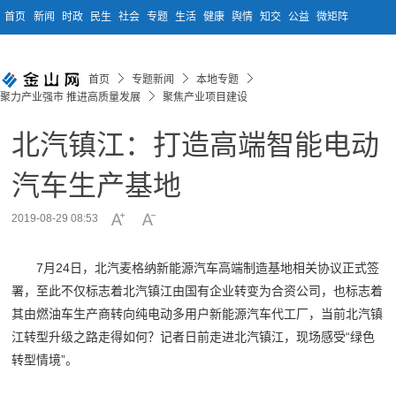
首页
新闻
时政
民生
社会
专题
生活
健康
舆情
知交
公益
微矩阵
首页
专题新闻
本地专题
聚力产业强市 推进高质量发展
聚焦产业项目建设
北汽镇江：打造高端智能电动
汽车生产基地
2019-08-29 08:53
7月24日，北汽麦格纳新能源汽车高端制造基地相关协议正式签
署，至此不仅标志着北汽镇江由国有企业转变为合资公司，也标志着
其由燃油车生产商转向纯电动多用户新能源汽车代工厂，当前北汽镇
江转型升级之路走得如何？记者日前走进北汽镇江，现场感受“绿色
转型情境”。