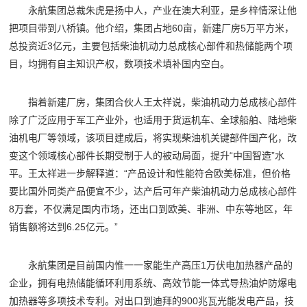
永航集团总裁朱虎是扬中人，产业在澳大利亚，是乡梓情深让他
把项目带到八桥镇。他介绍，集团占地60亩，新建厂房5万平方米，
总投资近3亿元，主要包括柴油机动力总成核心部件和热储能两个项
目，均拥有自主知识产权，数项技术填补国内空白。
指着新建厂房，集团合伙人王太祥说，柴油机动力总成核心部件
除了广泛应用于军工产业外，也适用于货运机车、全球船舶、陆地柴
油机电厂等领域，该项目建成后，将实现柴油机关键部件国产化，改
变这个领域核心部件长期受制于人的被动局面，提升“中国智造”水
平。王太祥进一步解释道：“产品设计和性能符合欧美标准，但价格
要比国外同类产品便宜不少，达产后可年产柴油机动力总成核心部件
8万套，不仅满足国内市场，还出口到欧美、非洲、中东等地区，年
销售额将达到6.25亿元。”
永航集团是目前国内惟一一家能生产高压1万伏电加热器产品的
企业，拥有电热储能循环利用系统、高效节能一体式导热油炉防爆电
加热器等多项技术专利。对出口到迪拜的900兆瓦光能发电产品，技