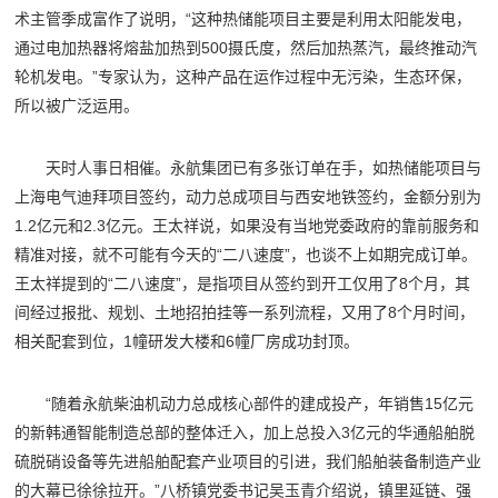
术主管季成富作了说明，“这种热储能项目主要是利用太阳能发电，
通过电加热器将熔盐加热到500摄氏度，然后加热蒸汽，最终推动汽
轮机发电。”专家认为，这种产品在运作过程中无污染，生态环保，
所以被广泛运用。
天时人事日相催。永航集团已有多张订单在手，如热储能项目与
上海电气迪拜项目签约，动力总成项目与西安地铁签约，金额分别为
1.2亿元和2.3亿元。王太祥说，如果没有当地党委政府的靠前服务和
精准对接，就不可能有今天的“二八速度”，也谈不上如期完成订单。
王太祥提到的“二八速度”，是指项目从签约到开工仅用了8个月，其
间经过报批、规划、土地招拍挂等一系列流程，又用了8个月时间，
相关配套到位，1幢研发大楼和6幢厂房成功封顶。
“随着永航柴油机动力总成核心部件的建成投产，年销售15亿元
的新韩通智能制造总部的整体迁入，加上总投入3亿元的华通船舶脱
硫脱硝设备等先进船舶配套产业项目的引进，我们船舶装备制造产业
的大幕已徐徐拉开。”八桥镇党委书记吴玉青介绍说，镇里延链、强