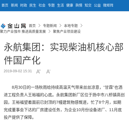
首页
新闻
时政
民生
社会
专题
生活
健康
舆情
知交
公益
微矩阵
首页
专题新闻
本地专题
聚力产业强市 推进高质量发展
聚焦产业项目建设
永航集团：实现柴油机核心部
件国产化
2019-09-02 15:31
8月30日的一场秋雨给持续高温天气带来丝丝凉意，“甘霖”也洒
进工程负责人王裕福的心底。永航集团新厂区位于扬中市八桥镇高创
园，王裕福望着面前已封顶的7幢建筑物感慨道，忙了8个月，如期
完成董事会下达的厂房建设任务，为企业10月份设备进厂、11月底
投产提供了保障。