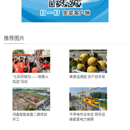
推荐图片
“七彩的假日——致敬火
果香溢满园 农户迎丰收
焰蓝”活动
鸿鑫智能装备二期项目
不停电作业攻坚 筑牢迎
开工
峰度夏电力保障