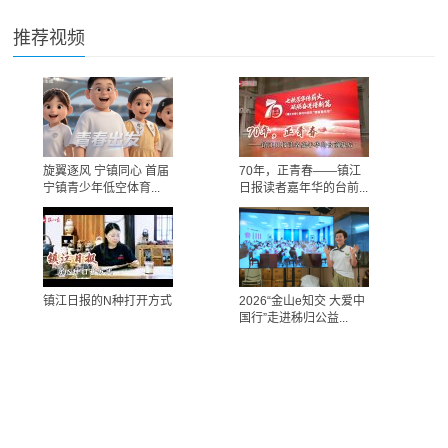
推荐视频
旋翼逐风 宁镇同心 首届
70年，正青春——镇江
宁镇青少年低空体育...
日报读者嘉年华的台前...
镇江日报的N种打开方式
2026“金山e知交 大爱中
国行”走进秭归公益...