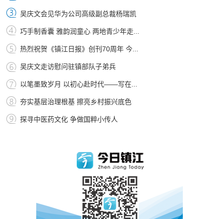
吴庆文会见华为公司高级副总裁杨瑞凯
巧手制香囊 雅韵润童心 两地青少年走...
热烈祝贺《镇江日报》创刊70周年 今...
吴庆文走访慰问驻镇部队子弟兵
以笔墨致岁月 以初心赴时代——写在...
夯实基层治理根基 擦亮乡村振兴底色
探寻中医药文化 争做国粹小传人