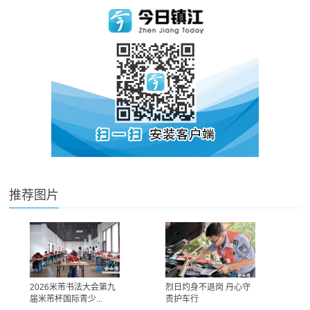
推荐图片
2026米芾书法大会第九
烈日灼身不退岗 丹心守
届米芾杯国际青少...
责护车行