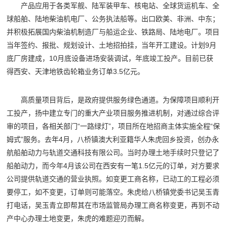
产品应用于各类军舰、陆军装甲车、核电站、全球货运机车、全
球船舶、陆地柴油机电厂、公务执法船等。出口欧美、非洲、中东；
并积极拓展国内柴油机制造厂与船运企业、铁路局、陆地电厂。项目
当年签约、报批、规划设计、土地招拍挂，当年开工建设。计划9月
底厂房建成，10月底设备进场安装调试，年底竣工投产。目前已获
得西安、天津地铁齿轮箱业务订单3.5亿元。
高质量项目背后，是政府提供服务绿色通道。为保障项目顺利开
工投产，扬中建立专门的重大产业项目服务推进机制，对通过综合评
审的项目，各相关部门“一路绿灯”，项目所在地招商主体实施全程“保
姆式”服务。去年4月，八桥镇澳大利亚籍华人朱虎回乡投资，创办永
航船舶动力与轨道交通科技有限公司。当时办理土地手续时只登记了
船舶动力，而今年4月该公司在西安有一笔1.5亿元的订单，对方要求
公司提供轨道交通的营业执照。如变更工商名称，已动工的工程必须
要停工，如不变更，订单则可能落空。朱虎给八桥镇党委书记吴玉青
打电话，吴玉青立即帮其在市场监管局办理工商名称变更，再到不动
产中心办理土地变更，朱虎的难题迎刃而解。