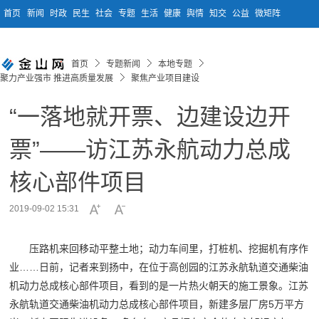
首页
新闻
时政
民生
社会
专题
生活
健康
舆情
知交
公益
微矩阵
首页
专题新闻
本地专题
聚力产业强市 推进高质量发展
聚焦产业项目建设
“一落地就开票、边建设边开
票”——访江苏永航动力总成
核心部件项目
2019-09-02 15:31
压路机来回移动平整土地；动力车间里，打桩机、挖掘机有序作
业……日前，记者来到扬中，在位于高创园的江苏永航轨道交通柴油
机动力总成核心部件项目，看到的是一片热火朝天的施工景象。江苏
永航轨道交通柴油机动力总成核心部件项目，新建多层厂房5万平方