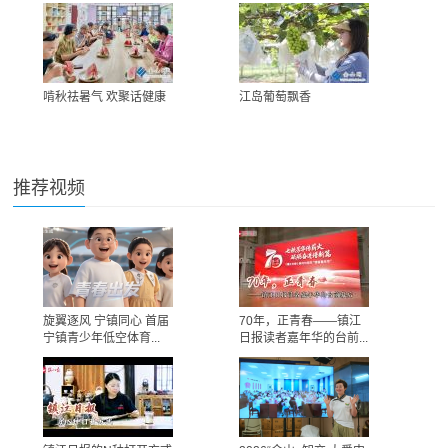
啃秋祛暑气 欢聚话健康
江岛葡萄飘香
推荐视频
旋翼逐风 宁镇同心 首届
70年，正青春——镇江
宁镇青少年低空体育...
日报读者嘉年华的台前...