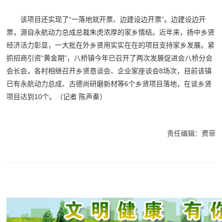
该项目还实现了“一落地就开票、边建设边开票”。边建设边开
票，源自永航动力总成总裁朱虎浓厚的家乡情结。近年来，扬中乡贤
经济活力彰显，一大批在外乡贤用实实在在的项目支持家乡发展。紧
抓招商引资“黄金期”，八桥镇今年已召开了两次发展促进会八桥分会
会长会，各村相继召开乡贤恳谈会、企业家座谈会8场次，目前该镇
已有永航动力总成、古德尚研磨新材等6个乡贤项目落地，在谈乡贤
项目达到10个。（记者 陈声秦）
责任编辑：费菲