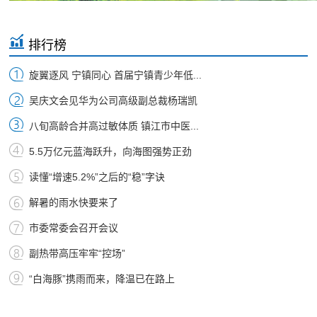
排行榜
旋翼逐风 宁镇同心 首届宁镇青少年低...
吴庆文会见华为公司高级副总裁杨瑞凯
八旬高龄合并高过敏体质 镇江市中医...
5.5万亿元蓝海跃升，向海图强势正劲
读懂“增速5.2%”之后的“稳”字诀
解暑的雨水快要来了
市委常委会召开会议
副热带高压牢牢“控场”
“白海豚”携雨而来，降温已在路上