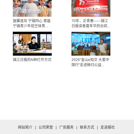
旋翼逐风 宁镇同心 首届
70年，正青春——镇江
宁镇青少年低空体育...
日报读者嘉年华的台前...
镇江日报的N种打开方式
2026“金山e知交 大爱中
国行”走进秭归公益...
网站简介
|
公司荣誉
|
广告服务
|
联系方式
|
走进报社