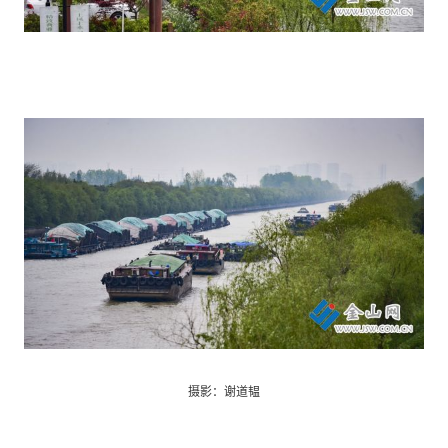
摄影：谢道韫