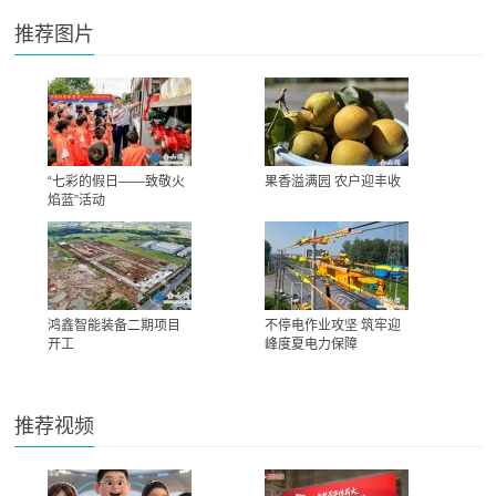
推荐图片
“七彩的假日——致敬火
果香溢满园 农户迎丰收
焰蓝”活动
鸿鑫智能装备二期项目
不停电作业攻坚 筑牢迎
开工
峰度夏电力保障
推荐视频