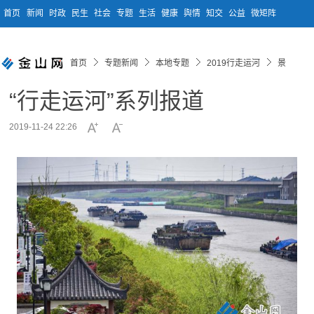
首页
新闻
时政
民生
社会
专题
生活
健康
舆情
知交
公益
微矩阵
首页
专题新闻
本地专题
2019行走运河
景
“行走运河”系列报道
2019-11-24 22:26