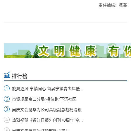
责任编辑：费菲
排行榜
旋翼逐风 宁镇同心 首届宁镇青少年低...
市资规局京口分局“换位跑”下沉社区
吴庆文会见华为公司高级副总裁杨瑞凯
热烈祝贺《镇江日报》创刊70周年 今...
吴庆文走访慰问驻镇部队子弟兵