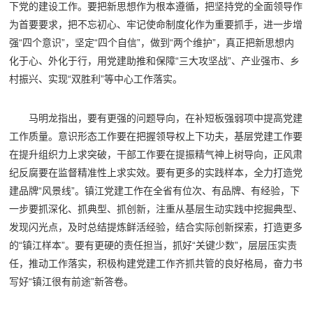
下党的建设工作。要把新思想作为根本遵循，把坚持党的全面领导作
为首要要求，把不忘初心、牢记使命制度化作为重要抓手，进一步增
强“四个意识”，坚定“四个自信”，做到“两个维护”，真正把新思想内
化于心、外化于行，用党建助推和保障“三大攻坚战”、产业强市、乡
村振兴、实现“双胜利”等中心工作落实。
马明龙指出，要有更强的问题导向，在补短板强弱项中提高党建
工作质量。意识形态工作要在把握领导权上下功夫，基层党建工作要
在提升组织力上求突破，干部工作要在提振精气神上树导向，正风肃
纪反腐要在监督精准性上求实效。要有更多的实践样本，全力打造党
建品牌“风景线”。镇江党建工作在全省有位次、有品牌、有经验，下
一步要抓深化、抓典型、抓创新，注重从基层生动实践中挖掘典型、
发现闪光点，及时总结提炼鲜活经验，结合实际创新探索，打造更多
的“镇江样本”。要有更硬的责任担当，抓好“关键少数”，层层压实责
任，推动工作落实，积极构建党建工作齐抓共管的良好格局，奋力书
写好“镇江很有前途”新答卷。