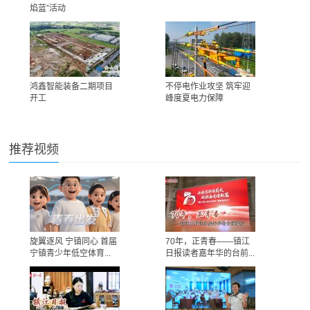
焰蓝”活动
鸿鑫智能装备二期项目
不停电作业攻坚 筑牢迎
开工
峰度夏电力保障
推荐视频
旋翼逐风 宁镇同心 首届
70年，正青春——镇江
宁镇青少年低空体育...
日报读者嘉年华的台前...