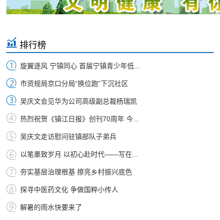
排行榜
旋翼逐风 宁镇同心 首届宁镇青少年低...
市资规局京口分局“换位跑”下沉社区
吴庆文会见华为公司高级副总裁杨瑞凯
热烈祝贺《镇江日报》创刊70周年 今...
吴庆文走访慰问驻镇部队子弟兵
以笔墨致岁月 以初心赴时代——写在...
夯实基层治理根基 擦亮乡村振兴底色
探寻中医药文化 争做国粹小传人
解暑的雨水快要来了