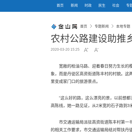
首页
新闻
时政
民生
社会
专
首页
专题新闻
本地专题
农村公路建设助推乡
2020-03-20 15:25
宽敞的柏油马路、迎着春日努力生长的
象，而是丹徒区高资街道陈丰村的村貌。这
里变成家门口的旅游景点。
“这么好的路，这么漂亮的景，以前想都
高陈线，她一路见证，从2米宽的石子路到3
市交通运输局派驻高资街道陈丰村第一书
的相关工作要求，市交通运输局结对帮扶丹