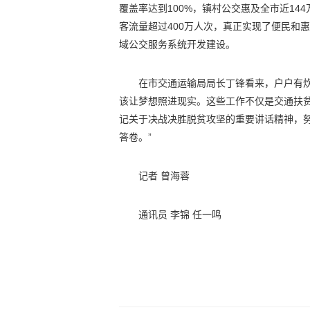
覆盖率达到100%，镇村公交惠及全市近14
客流量超过400万人次，真正实现了便民和
域公交服务系统开发建设。
在市交通运输局局长丁锋看来，户户有
该让梦想照进现实。这些工作不仅是交通扶
记关于决战决胜脱贫攻坚的重要讲话精神，努
答卷。”
记者 曾海蓉
通讯员 李锦 任一鸣