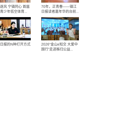
逐风 宁镇同心 首届
70年，正青春——镇江
青少年低空体育...
日报读者嘉年华的台前...
日报的N种打开方式
2026“金山e知交 大爱中
国行”走进秭归公益...