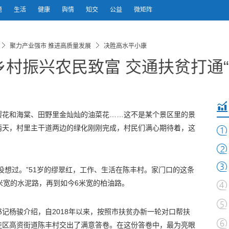
题
生活
健康
舆情
知交
公益
微矩阵
聚力产业强市 推进高质量发展
决胜高水平小康
村振兴农民致富 交通扶贫打通“
樱花和海棠、田野里金灿灿的油菜花……这不是某个景区里的景
两天，村里主干道两边的绿化刚刚完成，村民们满心期待着，这
没想过。”51岁的缪翠红，工作、生活在陈丰村。家门口的这条
米宽的水泥路，再到如今6米宽的柏油路。
记杨骏介绍，自2018年以来，按照市扶贫办新一轮对口帮扶
徒区高资街道陈丰村交出了满意答卷。在这份答卷中，最为亮眼