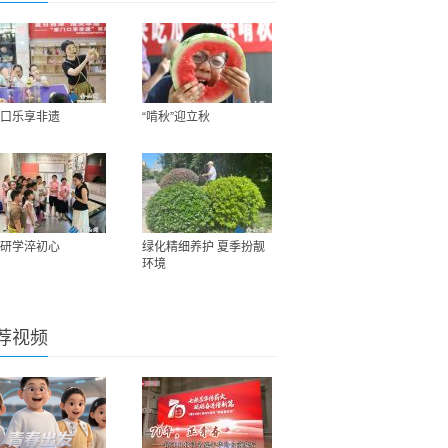
口乐享非遗
“啃秋”迎立秋
研学淬初心
绿化精细养护 夏季扮靓
环境
荐视频