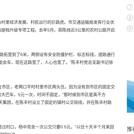
为村里经济发展、村民出行的拦路虎。市交通运输局发挥行业优
提档升级专项工程。去年5月，高陈线近3公里的农村公路开启
路拓宽到了6米，两侧设有安全防撞护栏、标志标线，道路通行
能会车，现在这路宽了，人心也宽了。”陈丰村党总支副书记徐
在市区，老两口平时村里市区两头住。因为没有到市区的固定交
大巴车，5元一次，时间不固定，“那时候到市区是真不方
江天集团，在陈丰村设立了固定的镇村公交班线，并在陈丰村路
线经过村口，杨中亮坐一次公交只要0.5元，“以往十天半个月来回
推