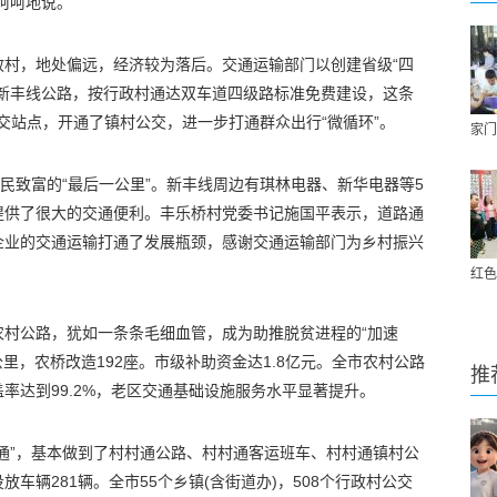
呵呵地说。
政村，地处偏远，经济较为落后。交通运输部门以创建省级“四
设新丰线公路，按行政村通达双车道四级路标准免费建设，这条
公交站点，开通了镇村公交，进一步打通群众出行“微循环”。
家门
农民致富的“最后一公里”。新丰线周边有琪林电器、新华电器等5
提供了很大的交通便利。丰乐桥村党委书记施国平表示，道路通
企业的交通运输打通了发展瓶颈，感谢交通运输部门为乡村振兴
红色
农村公路，犹如一条条毛细血管，成为助推脱贫进程的“加速
4公里，农桥改造192座。市级补助资金达1.8亿元。全市农村公路
推
率达到99.2%，老区交通基础设施服务水平显著提升。
通”，基本做到了村村通公路、村村通客运班车、村村通镇村公
放车辆281辆。全市55个乡镇(含街道办)，508个行政村公交