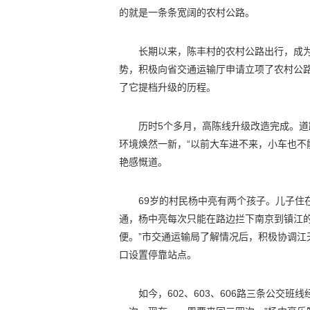
的就是一条条宽阔的农村公路。
长期以来，陈丰村的农村公路出行，成
势，积极向省交通运输厅申请立项了农村公路
了它提档升级的历程。
历时5个多月，高陈线升级改造完成。道
环境焕然一新，“以前大车进不来，小车也不
艳感慨道。
69岁的村民杨中亮有两个孩子。儿子住
通，杨中亮每次只能在路边拦下南京到镇江的
便。”市交通运输局了解情况后，积极协调
口设置停靠站点。
如今，602、603、606路三条公交班