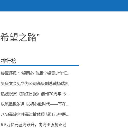
希望之路”
排行榜
旋翼逐风 宁镇同心 首届宁镇青少年低...
吴庆文会见华为公司高级副总裁杨瑞凯
热烈祝贺《镇江日报》创刊70周年 今...
以笔墨致岁月 以初心赴时代——写在...
八旬高龄合并高过敏体质 镇江市中医...
5.5万亿元蓝海跃升，向海图强势正劲