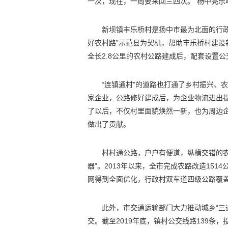
一次，现在，一周要来回三四次。”杨中亮乐
新坝镇丰乐桥村是扬中市最为北面的行
好农村路”示范县为契机，帮助丰乐桥村建
全长2.8公里的农村公路建成后，配套设置
“连镇通村”的道路也打通了乡村振兴、
家企业，公路修好建成后，为企业物流进出
了以后，不仅村里面貌焕然一新，也为周边
做出了贡献。
村村通公路，户户有便道，纵横交错的
器”。2013年以来，全市完成农路改造151
网得到全面优化，行政村双车道四级公路覆盖
此外，市交通运输部门大力推动城乡“三
交。截至2019年底，镇村公交线路139条，投