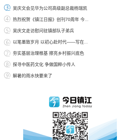
吴庆文会见华为公司高级副总裁杨瑞凯
热烈祝贺《镇江日报》创刊70周年 今...
吴庆文走访慰问驻镇部队子弟兵
以笔墨致岁月 以初心赴时代——写在...
夯实基层治理根基 擦亮乡村振兴底色
探寻中医药文化 争做国粹小传人
解暑的雨水快要来了