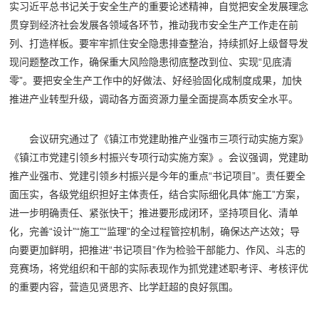
实习近平总书记关于安全生产的重要论述精神，自觉把安全发展理念
贯穿到经济社会发展各领域各环节，推动我市安全生产工作走在前
列、打造样板。要牢牢抓住安全隐患排查整治，持续抓好上级督导发
现问题整改工作，确保重大风险隐患彻底整改到位、实现“见底清
零”。要把安全生产工作中的好做法、好经验固化成制度成果，加快
推进产业转型升级，调动各方面资源力量全面提高本质安全水平。
会议研究通过了《镇江市党建助推产业强市三项行动实施方案》
《镇江市党建引领乡村振兴专项行动实施方案》。会议强调，党建助
推产业强市、党建引领乡村振兴是今年的重点“书记项目”。责任要全
面压实，各级党组织担好主体责任，结合实际细化具体“施工”方案，
进一步明确责任、紧张快干；推进要形成闭环，坚持项目化、清单
化，完善“设计”“施工”“监理”的全过程管控机制，确保达产达效；导
向要更加鲜明，把推进“书记项目”作为检验干部能力、作风、斗志的
竞赛场，将党组织和干部的实际表现作为抓党建述职考评、考核评优
的重要内容，营造见贤思齐、比学赶超的良好氛围。