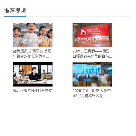
推荐视频
旋翼逐风 宁镇同心 首届
70年，正青春——镇江
宁镇青少年低空体育...
日报读者嘉年华的台前...
镇江日报的N种打开方式
2026“金山e知交 大爱中
国行”走进秭归公益...