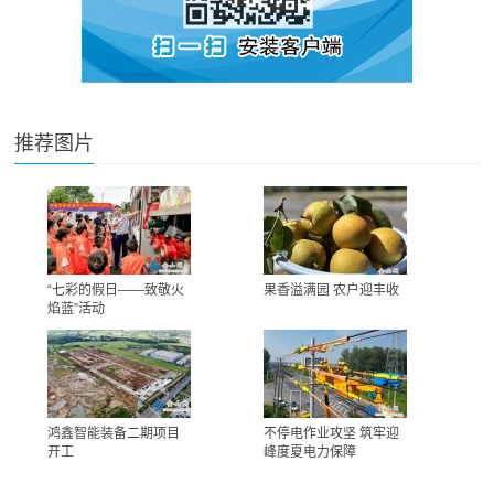
推荐图片
“七彩的假日——致敬火
果香溢满园 农户迎丰收
焰蓝”活动
鸿鑫智能装备二期项目
不停电作业攻坚 筑牢迎
开工
峰度夏电力保障