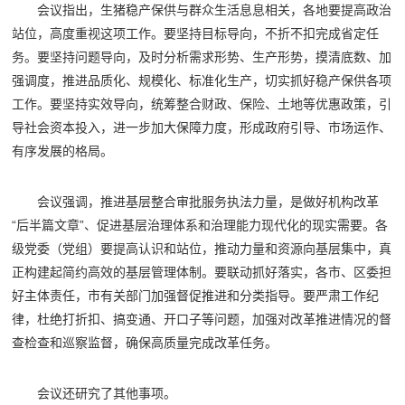
会议指出，生猪稳产保供与群众生活息息相关，各地要提高政治
站位，高度重视这项工作。要坚持目标导向，不折不扣完成省定任
务。要坚持问题导向，及时分析需求形势、生产形势，摸清底数、加
强调度，推进品质化、规模化、标准化生产，切实抓好稳产保供各项
工作。要坚持实效导向，统筹整合财政、保险、土地等优惠政策，引
导社会资本投入，进一步加大保障力度，形成政府引导、市场运作、
有序发展的格局。
会议强调，推进基层整合审批服务执法力量，是做好机构改革
“后半篇文章”、促进基层治理体系和治理能力现代化的现实需要。各
级党委（党组）要提高认识和站位，推动力量和资源向基层集中，真
正构建起简约高效的基层管理体制。要联动抓好落实，各市、区委担
好主体责任，市有关部门加强督促推进和分类指导。要严肃工作纪
律，杜绝打折扣、搞变通、开口子等问题，加强对改革推进情况的督
查检查和巡察监督，确保高质量完成改革任务。
会议还研究了其他事项。