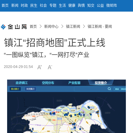
首页
新闻
时政
民生
社会
专题
生活
健康
舆情
知交
公益
微矩阵
首页
新闻中心
镇江新闻
镇江新闻 - 要闻
镇江“招商地图”正式上线
“一图纵览”镇江，“一网打尽”产业
2020-04-29 01:54