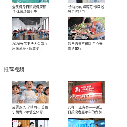
全民健身日赋能健康镇
“会唱歌的鸢尾花”版画巡
江 体育场馆免费...
展走进扬中
2026米芾书法大会第九
烈日灼身不退岗 丹心守
届米芾杯国际青少...
责护车行
推荐视频
旋翼逐风 宁镇同心 首届
70年，正青春——镇江
宁镇青少年低空体育...
日报读者嘉年华的台前...