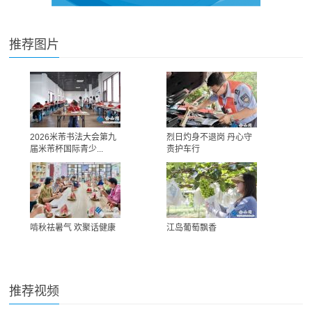
推荐图片
2026米芾书法大会第九
烈日灼身不退岗 丹心守
届米芾杯国际青少...
责护车行
啃秋祛暑气 欢聚话健康
江岛葡萄飘香
推荐视频