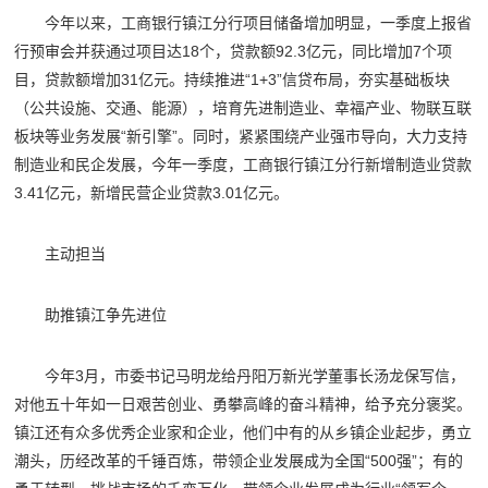
今年以来，工商银行镇江分行项目储备增加明显，一季度上报省
行预审会并获通过项目达18个，贷款额92.3亿元，同比增加7个项
目，贷款额增加31亿元。持续推进“1+3”信贷布局，夯实基础板块
（公共设施、交通、能源），培育先进制造业、幸福产业、物联互联
板块等业务发展“新引擎”。同时，紧紧围绕产业强市导向，大力支持
制造业和民企发展，今年一季度，工商银行镇江分行新增制造业贷款
3.41亿元，新增民营企业贷款3.01亿元。
主动担当
助推镇江争先进位
今年3月，市委书记马明龙给丹阳万新光学董事长汤龙保写信，
对他五十年如一日艰苦创业、勇攀高峰的奋斗精神，给予充分褒奖。
镇江还有众多优秀企业家和企业，他们中有的从乡镇企业起步，勇立
潮头，历经改革的千锤百炼，带领企业发展成为全国“500强”；有的