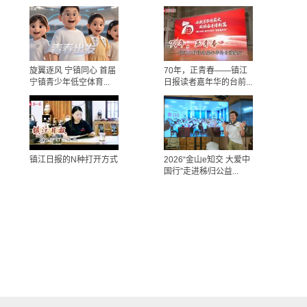
旋翼逐风 宁镇同心 首届
70年，正青春——镇江
宁镇青少年低空体育...
日报读者嘉年华的台前...
镇江日报的N种打开方式
2026“金山e知交 大爱中
国行”走进秭归公益...