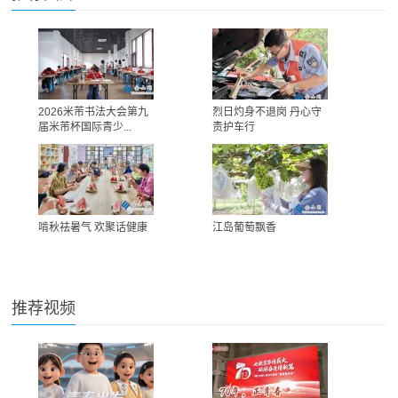
2026米芾书法大会第九
烈日灼身不退岗 丹心守
届米芾杯国际青少...
责护车行
啃秋祛暑气 欢聚话健康
江岛葡萄飘香
推荐视频