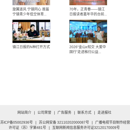
旋翼逐风 宁镇同心 首届
70年，正青春——镇江
宁镇青少年低空体育...
日报读者嘉年华的台前...
镇江日报的N种打开方式
2026“金山e知交 大爱中
国行”走进秭归公益...
网站简介
|
公司荣誉
|
广告服务
|
联系方式
|
走进报社
苏ICP备05002936号
|
苏公网安备 32110202000087号
|
广播电视节目制作经营
许可证（苏）字第481号
|
互联网新闻信息服务许可证32120170009号