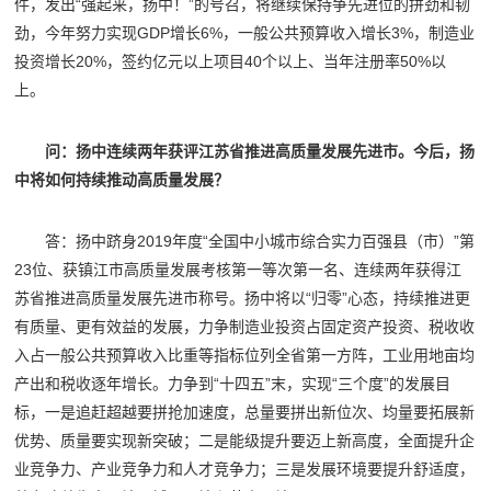
件，发出“强起来，扬中！”的号召，将继续保持争先进位的拼劲和韧
劲，今年努力实现GDP增长6%，一般公共预算收入增长3%，制造业
投资增长20%，签约亿元以上项目40个以上、当年注册率50%以
上。
问：扬中连续两年获评江苏省推进高质量发展先进市。今后，扬
中将如何持续推动高质量发展？
答：扬中跻身2019年度“全国中小城市综合实力百强县（市）”第
23位、获镇江市高质量发展考核第一等次第一名、连续两年获得江
苏省推进高质量发展先进市称号。扬中将以“归零”心态，持续推进更
有质量、更有效益的发展，力争制造业投资占固定资产投资、税收收
入占一般公共预算收入比重等指标位列全省第一方阵，工业用地亩均
产出和税收逐年增长。力争到“十四五”末，实现“三个度”的发展目
标，一是追赶超越要拼抢加速度，总量要拼出新位次、均量要拓展新
优势、质量要实现新突破；二是能级提升要迈上新高度，全面提升企
业竞争力、产业竞争力和人才竞争力；三是发展环境要提升舒适度，