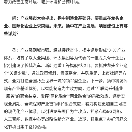
着力改善生态环境、城乡环境和营商环境。
问：产业强市大会提出，扬中制造业基础好，要重点在龙头企
业、国际化企业上求突破。未来，扬中在产业发展、项目建设上有哪
些谋划？
答：产业强则城市强。经过接续奋斗，扬中逐步形成“3+X”产业
体系，培育了以大全集团、环太集团等为代表的一批龙头骨干企业，
招引建设了长城汽车、新韩通重工等旗舰型项目。要抓住龙头企业这
个“关键少数”，通过政策倾斜、资源整合、并购重组、上市挂牌等方
式，全力打造全国乃至世界一流的领军型企业。下一步，扬中将发挥
现有产业基础优势，以智能制造为主攻方向，通过“互联网+制造业
+服务”的聚合裂变，发挥“两化融合”“两业融合”的乘数效应，逐步实
现全周期、全流程的产业链“闭环”聚合效应，着力构建更加自主可控
的现代化产业体系。以引进龙头项目为主攻点，抓紧布局5G网络、
人工智能、数据中心等战略性新兴产业。近期，将重点举办好河豚文
化节项目集中签约活动。