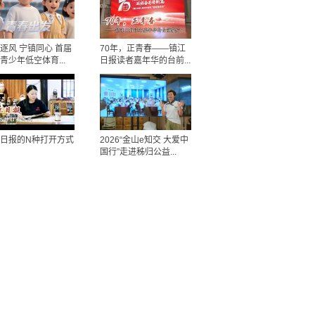
逐风 宁镇同心 首届
70年，正青春——镇江
青少年低空体育...
日报读者嘉年华的台前...
日报的N种打开方式
2026“金山e知交 大爱中
国行”走进秭归公益...