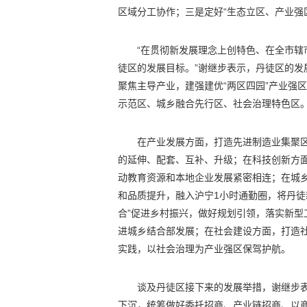
区域分工协作；三是定好“生态立区、产业强
“在贯彻新发展理念上创特色、在全市
徒区的发展目标。”谢继步表示，丹徒区的
聚焦主导产业，建强建优“两区四园”产业强
示范区、城乡融合先行区、社会治理特色区
在产业发展方面，打造先进制造业集聚
的延伸、配套、互补、升级；在科技创新方
动教育资源和本地企业发展紧密相连；在城
和品质提升，融入沪宁1小时通勤圈，将丹徒
合”促进乡村振兴，做好规划引领，落实新型
进城乡结合部发展；在社会建设方面，打造社
实践，以社会治理为产业强区保驾护航。
谈及丹徒区接下来的发展举措，谢继步
下沉，统筹做好委托招商、产业链招商、以商