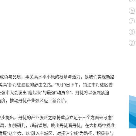
的成色与品质，事关高水平小康的根基与活力，是我们实现新路
美高”新丹徒建设的必由之路。”5月9日下午，镇江市丹徒区委
强市大会发出“跑起来”的最强“动员令”，丹徒将以强烈紧迫
速度，推动丹徒产业强区迈上新台阶。
继步提出，丹徒的产业强区之路将重点立足于三个方面来考虑：
个局，加强研判，超前谋划，跳出丹徒看丹徒，在大格局中找准
发展”这个势，以“融入主城区、对接沪宁线”为路径，积极参与