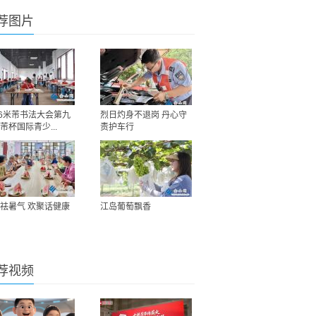
荐图片
26米芾书法大会第九
烈日灼身不退岗 丹心守
芾杯国际青少...
责护车行
祛暑气 欢聚话健康
江岛葡萄飘香
荐视频