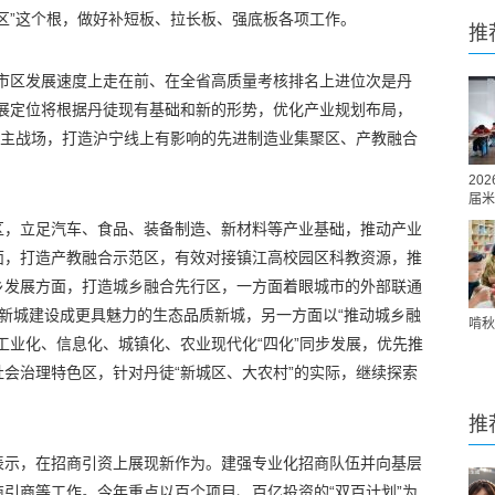
区”这个根，做好补短板、拉长板、强底板各项工作。
推
辖市区发展速度上走在前、在全省高质量考核排名上进位次是丹
发展定位将根据丹徒现有基础和新的形势，优化产业规划布局，
区主战场，打造沪宁线上有影响的先进制造业集聚区、产教融合
。
20
届米
区，立足汽车、食品、装备制造、新材料等产业基础，推动产业
面，打造产教融合示范区，有效对接镇江高校园区科教资源，推
乡发展方面，打造城乡融合先行区，一方面着眼城市的外部联通
新城建设成更具魅力的生态品质新城，另一方面以“推动城乡融
啃秋
工业化、信息化、城镇化、农业现代化“四化”同步发展，优先推
会治理特色区，针对丹徒“新城区、大农村”的实际，继续探索
推
表示，在招商引资上展现新作为。建强专业化招商队伍并向基层
引商等工作。今年重点以百个项目、百亿投资的“双百计划”为