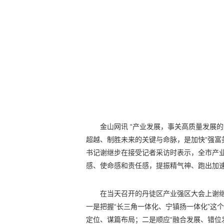
金山网讯 “产业发展，事关高质量发展
超越、制胜未来的关键与命脉，是加快“强富
书记谢继步在接受记者采访时表示，全市产业
感、使命感和责任感，提振精气神、跑出加
在当天召开的丹徒区产业强区大会上谢
一是把握“长三角一体化、宁镇扬一体化”这
定位、谋篇布局；二是顺应“融合发展、错位