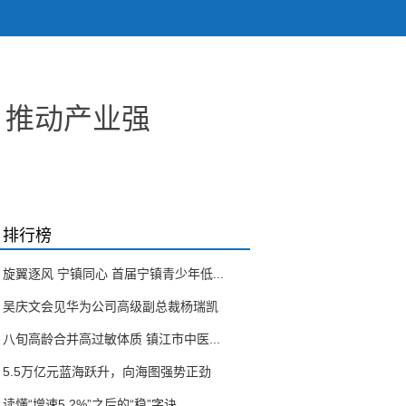
，推动产业强
排行榜
旋翼逐风 宁镇同心 首届宁镇青少年低...
吴庆文会见华为公司高级副总裁杨瑞凯
八旬高龄合并高过敏体质 镇江市中医...
5.5万亿元蓝海跃升，向海图强势正劲
读懂“增速5.2%”之后的“稳”字诀