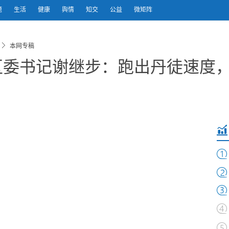
题
生活
健康
舆情
知交
公益
微矩阵
本网专稿
徒区委书记谢继步：跑出丹徒速度