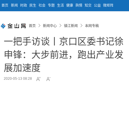
首页
新闻
时政
民生
社会
专题
生活
健康
舆情
知交
公益
微矩阵
首页
新闻中心
镇江新闻
本网专稿
一把手访谈丨京口区委书记徐
申锋：大步前进，跑出产业发
展加速度
2020-05-13 08:28