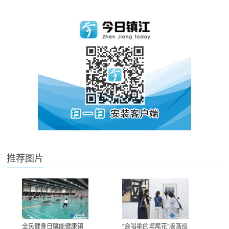
推荐图片
全民健身日赋能健康镇
“会唱歌的鸢尾花”版画巡