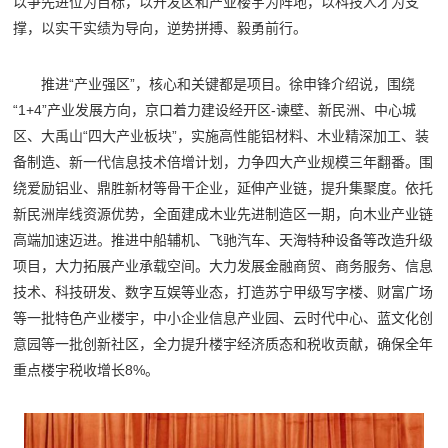
以争先进位为目标，以开发区和产业楼宇为阵地，以科技人才为支
撑，以实干实绩为导向，逆势拼搏、毅勇前行。
推进“产业强区”，核心和关键都是项目。徐申锋介绍说，围绕
“1+4”产业发展方向，京口着力建设经开区-谏壁、新民洲、中心城
区、大禹山“四大产业板块”，实施高性能铝材料、木业精深加工、装
备制造、新一代信息技术倍增计划，力争四大产业规模三年翻番。围
绕爱励铝业、鼎胜新材等骨干企业，延伸产业链，提升集聚度。依托
新民洲岸线资源优势，全面建成木业先进制造区一期，向木业产业链
高端加速迈进。推进中船辅机、飞驰汽车、天海特种设备等改造升级
项目，大力拓展产业承载空间。大力发展金融商贸、商务服务、信息
技术、科技研发、数字互娱等业态，打造苏宁甲级写字楼、财富广场
等一批特色产业楼宇，中小企业信息产业园、云时代中心、蓝文化创
意园等一批创新社区，全力提升楼宇经济质态和税收贡献，确保全年
重点楼宇税收增长8%。