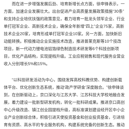
而在进一步增强发展后劲、培育新增长点方面，徐申锋表示，一
方面，加速企业发展壮大。出台促进产业高质量发展政策措施“30条”
和支持企业培优扶强的政策意见，着力培育一批龙头领军企业、行业
单打冠军企业、高新技术企业，确保全年新增“四上”企业75家，高新
技术企业20家，培育形成单打冠军企业10家。另一方面，加快新旧
动能转换。积极推动企业实施技术改造，推进普莱克斯等10个技改
项目，新一代动力锂电池铝箔绿色制造技术研发等6个科技创新项
目，优化产品结构，实现提档升级。工业应税销售和现代服务业营业
收入分别增长5%和15%。
“以科技研发活动为中心，围绕发挥高校科教优势、构建创新载
体平台、优化创新生态系统，推动‘政产学研金’深度融合。”徐申锋谈
到，在创新驱动上，京口深化与江苏大学、江苏科技大学校地融合发
展，着力建设一批新型研发机构，转化一批科研成果。推进京口高创
中心升级改造、镇江创业园提档升级，高标准谋划建设经开区中小企
业产业创新综合体，积极引进天使投资基金和创业投资基金，引进培
育有资质、高水平的专业服务机构，构建系统完备的创新生态。推动