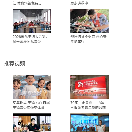
江 体育场馆免费...
展走进扬中
2026米芾书法大会第九
烈日灼身不退岗 丹心守
届米芾杯国际青少...
责护车行
推荐视频
旋翼逐风 宁镇同心 首届
70年，正青春——镇江
宁镇青少年低空体育...
日报读者嘉年华的台前...