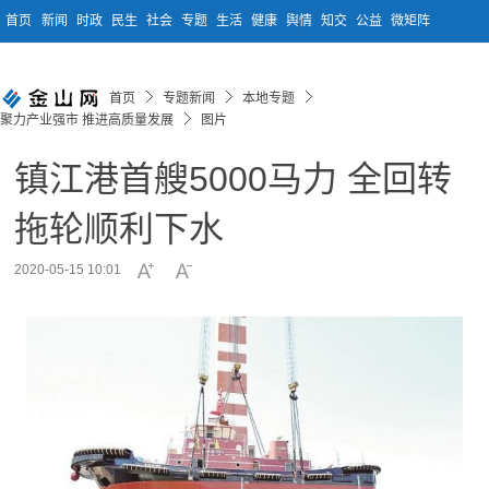
首页
新闻
时政
民生
社会
专题
生活
健康
舆情
知交
公益
微矩阵
首页
专题新闻
本地专题
聚力产业强市 推进高质量发展
图片
镇江港首艘5000马力 全回转
拖轮顺利下水
2020-05-15 10:01