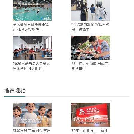
全民健身日赋能健康镇
“会唱歌的鸢尾花”版画巡
江 体育场馆免费...
展走进扬中
2026米芾书法大会第九
烈日灼身不退岗 丹心守
届米芾杯国际青少...
责护车行
推荐视频
旋翼逐风 宁镇同心 首届
70年，正青春——镇江