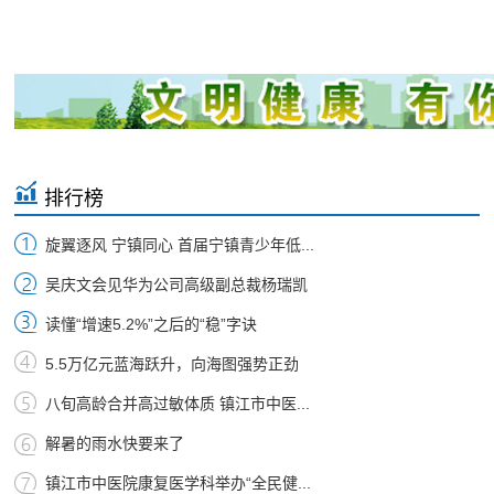
排行榜
旋翼逐风 宁镇同心 首届宁镇青少年低...
吴庆文会见华为公司高级副总裁杨瑞凯
读懂“增速5.2%”之后的“稳”字诀
5.5万亿元蓝海跃升，向海图强势正劲
八旬高龄合并高过敏体质 镇江市中医...
解暑的雨水快要来了
镇江市中医院康复医学科举办“全民健...