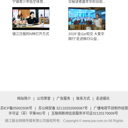
宁镇青少年低空体育...
日报读者嘉年华的台前...
镇江日报的N种打开方式
2026“金山e知交 大爱中
国行”走进秭归公益...
网站简介
|
公司荣誉
|
广告服务
|
联系方式
|
走进报社
苏ICP备05002936号
|
苏公网安备 32110202000087号
|
广播电视节目制作经营
许可证（苏）字第481号
|
互联网新闻信息服务许可证32120170009号
镇江报业网络传媒有限公司
版权所有：Copyright © www.jsw.com.cn All Rights