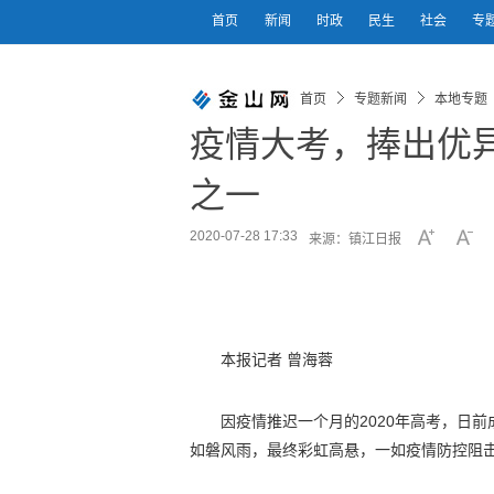
首页
新闻
时政
民生
社会
专
首页
专题新闻
本地专题
疫情大考，捧出优异
之一
2020-07-28 17:33
来源：镇江日报
本报记者 曾海蓉
因疫情推迟一个月的2020年高考，日
如磐风雨，最终彩虹高悬，一如疫情防控阻