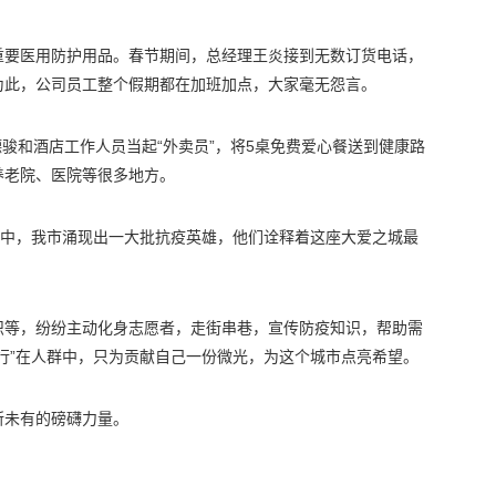
重要医用防护用品。春节期间，总经理王炎接到无数订货电话，
为此，公司员工整个假期都在加班加点，大家毫无怨言。
德骏和酒店工作人员当起“外卖员”，将5桌免费爱心餐送到健康路
养老院、医院等很多地方。
”中，我市涌现出一大批抗疫英雄，他们诠释着这座大爱之城最
。
织等，纷纷主动化身志愿者，走街串巷，宣传防疫知识，帮助需
行”在人群中，只为贡献自己一份微光，为这个城市点亮希望。
所未有的磅礴力量。