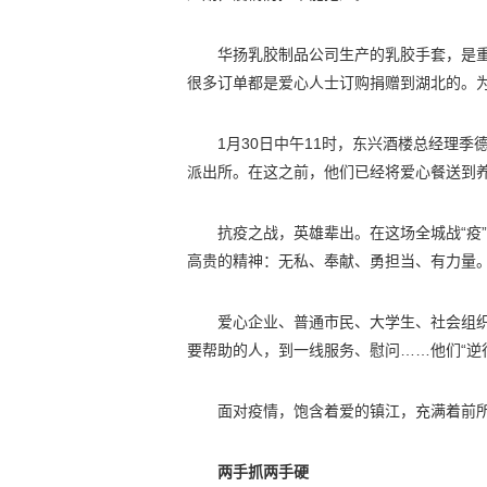
华扬乳胶制品公司生产的乳胶手套，是
很多订单都是爱心人士订购捐赠到湖北的。
1月30日中午11时，东兴酒楼总经理季
派出所。在这之前，他们已经将爱心餐送到
抗疫之战，英雄辈出。在这场全城战“疫
高贵的精神：无私、奉献、勇担当、有力量
爱心企业、普通市民、大学生、社会组
要帮助的人，到一线服务、慰问……他们“逆
面对疫情，饱含着爱的镇江，充满着前
两手抓两手硬