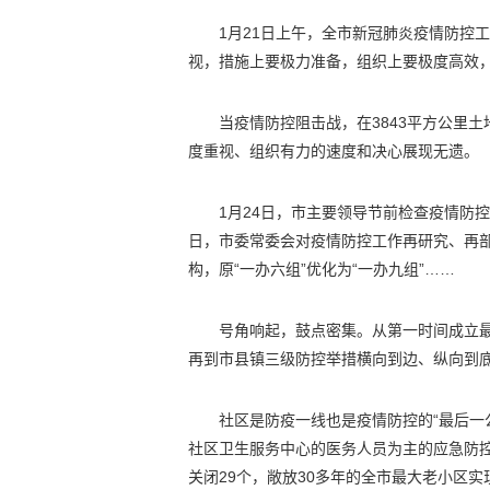
1月21日上午，全市新冠肺炎疫情防控
视，措施上要极力准备，组织上要极度高效
当疫情防控阻击战，在3843平方公里
度重视、组织有力的速度和决心展现无遗。
1月24日，市主要领导节前检查疫情防控
日，市委常委会对疫情防控工作再研究、再部
构，原“一办六组”优化为“一办九组”……
号角响起，鼓点密集。从第一时间成立
再到市县镇三级防控举措横向到边、纵向到
社区是防疫一线也是疫情防控的“最后一
社区卫生服务中心的医务人员为主的应急防控
关闭29个，敞放30多年的全市最大老小区实