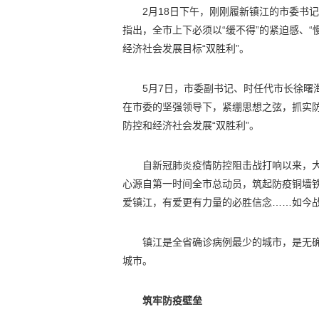
2月18日下午，刚刚履新镇江的市委书
指出，全市上下必须以“缓不得”的紧迫感、“
经济社会发展目标“双胜利”。
5月7日，市委副书记、时任代市长徐曙
在市委的坚强领导下，紧绷思想之弦，抓实
防控和经济社会发展“双胜利”。
自新冠肺炎疫情防控阻击战打响以来，
心源自第一时间全市总动员，筑起防疫铜墙
爱镇江，有爱更有力量的必胜信念……如今
镇江是全省确诊病例最少的城市，是无
城市。
筑牢防疫壁垒