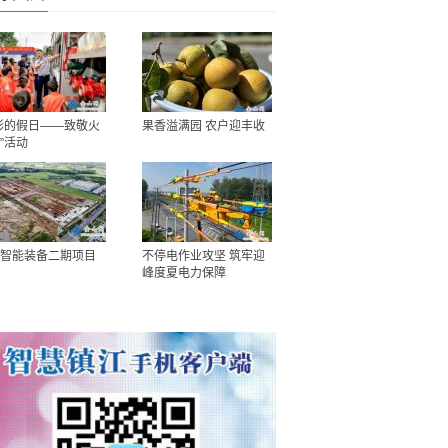
彩的假日——致敬火
果香溢满园 农户迎丰收
”活动
智能装备二期项目
不停电作业攻坚 筑牢迎
峰度夏电力保障