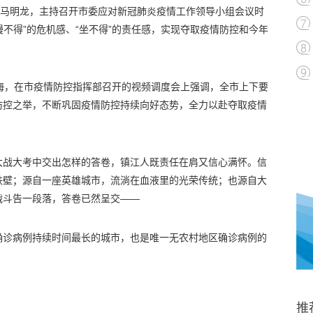
记马明龙，主持召开市委应对新冠肺炎疫情工作领导小组会议时
慢不得”的危机感、“坐不得”的责任感，实现夺取疫情防控和今年
海，在市疫情防控指挥部召开的视频调度会上强调，全市上下要
防控之举，不断巩固疫情防控持续向好态势，全力以赴夺取疫情
大战大考中交出怎样的答卷，镇江人既责任在肩又信心满怀。信
铁壁；源自一座英雄城市，流淌在血液里的光荣传统；也源自大
战斗告一段落，答卷已然呈交——
确诊病例持续时间最长的城市，也是唯一无农村地区确诊病例的
推