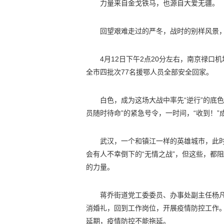
力量来自金戈铁马，也源自大爱无疆。
回望艰难走过的严冬，战时的别样风景，
4月12日下午2点20分左右，南京禄口
全市四批次77名援鄂人员全部安全回家。
白色，成为这场大战中率先“逆行”的底
员随时待命”的紧急号令，一时间，“收到！”
武汉，一个和镇江一样的英雄城市，此时
会有人不幸倒下的“无情之战”，但这些，都
的力量。
蒋乔街道党工委委员、办事处副主任杨
消婚礼，回到工作岗位，开展疫情防控工作
延期，疫情防控不能拖延。