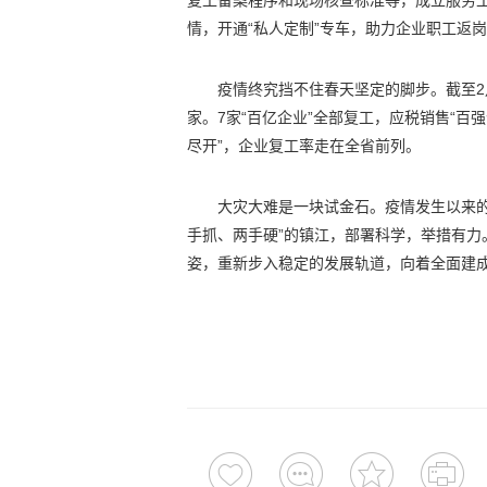
复工备案程序和现场核查标准等，成立服务工
情，开通“私人定制”专车，助力企业职工返岗
疫情终究挡不住春天坚定的脚步。截至2月
家。7家“百亿企业”全部复工，应税销售“百强
尽开”，企业复工率走在全省前列。
大灾大难是一块试金石。疫情发生以来
手抓、两手硬”的镇江，部署科学，举措有
姿，重新步入稳定的发展轨道，向着全面建