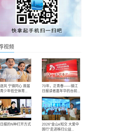
荐视频
逐风 宁镇同心 首届
70年，正青春——镇江
青少年低空体育...
日报读者嘉年华的台前...
日报的N种打开方式
2026“金山e知交 大爱中
国行”走进秭归公益...