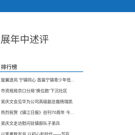
发展年中述评
排行榜
旋翼逐风 宁镇同心 首届宁镇青少年低...
市资规局京口分局“换位跑”下沉社区
吴庆文会见华为公司高级副总裁杨瑞凯
热烈祝贺《镇江日报》创刊70周年 今...
吴庆文走访慰问驻镇部队子弟兵
以笔墨致岁月 以初心赴时代——写在...