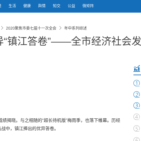
题
生活
健康
舆情
知交
公益
微矩阵
2020聚焦市委七届十一次全会
年中系列综述
“镇江答卷”——全市经济社会
前成绩揭晓。与之相随的“超长待机版”梅雨季，也落下帷幕。历经
击战中，镇江捧出的优异答卷。