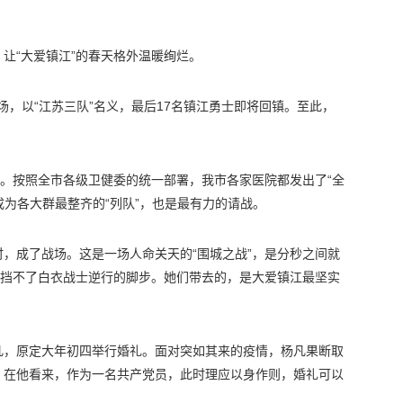
让“大爱镇江”的春天格外温暖绚烂。
机场，以“江苏三队”名义，最后17名镇江勇士即将回镇。至此，
色。按照全市各级卫健委的统一部署，我市各家医院都发出了“全
成为各大群最整齐的“列队”，也是最有力的请战。
，成了战场。这是一场人命关天的“围城之战”，是分秒之间就
阻挡不了白衣战士逆行的脚步。她们带去的，是大爱镇江最坚实
凡，原定大年初四举行婚礼。面对突如其来的疫情，杨凡果断取
。在他看来，作为一名共产党员，此时理应以身作则，婚礼可以