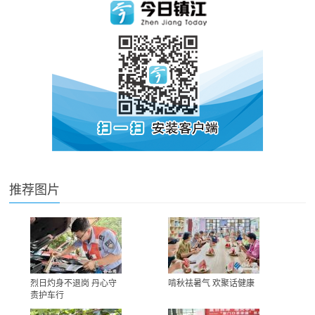
推荐图片
烈日灼身不退岗 丹心守
啃秋祛暑气 欢聚话健康
责护车行