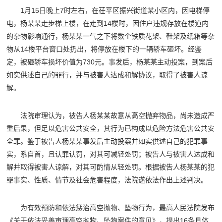
1月15日晚上7时左右，在茌平区振兴街道某小区内，因电梯停
电，杨某某走步梯上楼，在走到14楼时，因住户违规存放在楼道内
的杂物影响通行，杨某某一气之下将数个铁质花架、鞋架及纸箱等杂
物从14楼平台窗口处扔出，将停放在楼下的一辆轿车砸坏。经鉴
定，被砸轿车损坏价值为730元。事发后，杨某某主动投案，到案后
如实供述自己的罪行，并与被害人达成和解协议，取得了被害人谅
解。
法院审理认为，被告人杨某某故意从高空抛弃物品，尚未造成严
重后果，但足以危害公共安全，其行为已构成以危险方法危害公共安
全罪。鉴于被告人杨某某事发后主动投案并如实供述自己的犯罪事
实，系自首，且认罪认罚，对其可减轻处罚；被告人与被害人达成和
解并取得被害人谅解，对其可酌情从轻处罚。根据被告人杨某某的犯
罪事实、性质、情节及社会危害程度，法院遂依法作出上述判决。
为有效预防和依法惩治高空抛物、坠物行为，最高人民法院发布
《关于依法妥善审理高空抛物、坠物案件的意见》，提出16条具体