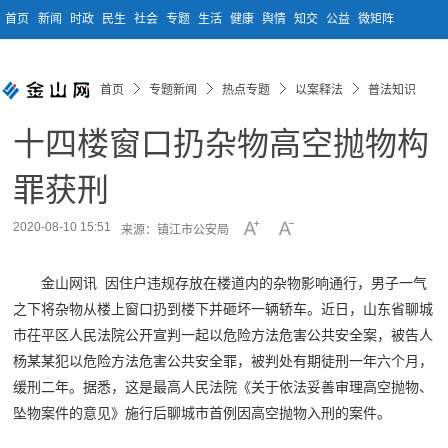
首页
新闻
时政
民生
社会
专题
生活
健康
舆情
知交
公益
微矩阵
首页
专题新闻
热点专题
以案释法
普法知识
十四楼窗口扔杂物高空抛物构
罪获刑
2020-08-10 15:51
来源：镇江市公安局
金山网讯 因住户违规存放在楼道内的杂物影响通行，男子一气
之下将杂物从楼上窗口扔到楼下并砸坏一辆轿车。近日，山东省聊城
市茌平区人民法院公开宣判一起以危险方法危害公共安全案，被告人
杨某某犯以危险方法危害公共安全罪，被判处有期徒刑一年六个月，
缓刑二年。据悉，这是最高人民法院《关于依法妥善审理高空抛物、
坠物案件的意见》施行后聊城市首例因高空抛物入刑的案件。