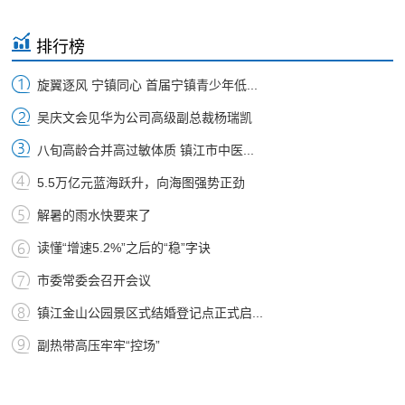
排行榜
旋翼逐风 宁镇同心 首届宁镇青少年低...
吴庆文会见华为公司高级副总裁杨瑞凯
八旬高龄合并高过敏体质 镇江市中医...
5.5万亿元蓝海跃升，向海图强势正劲
解暑的雨水快要来了
读懂“增速5.2%”之后的“稳”字诀
市委常委会召开会议
镇江金山公园景区式结婚登记点正式启...
副热带高压牢牢“控场”