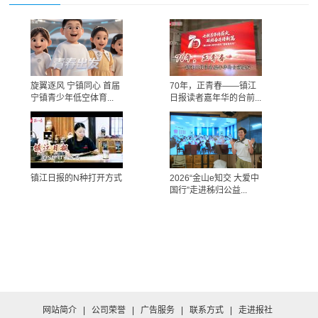
旋翼逐风 宁镇同心 首届
70年，正青春——镇江
宁镇青少年低空体育...
日报读者嘉年华的台前...
镇江日报的N种打开方式
2026“金山e知交 大爱中
国行”走进秭归公益...
网站简介
|
公司荣誉
|
广告服务
|
联系方式
|
走进报社