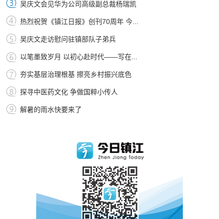
吴庆文会见华为公司高级副总裁杨瑞凯
热烈祝贺《镇江日报》创刊70周年 今...
吴庆文走访慰问驻镇部队子弟兵
以笔墨致岁月 以初心赴时代——写在...
夯实基层治理根基 擦亮乡村振兴底色
探寻中医药文化 争做国粹小传人
解暑的雨水快要来了