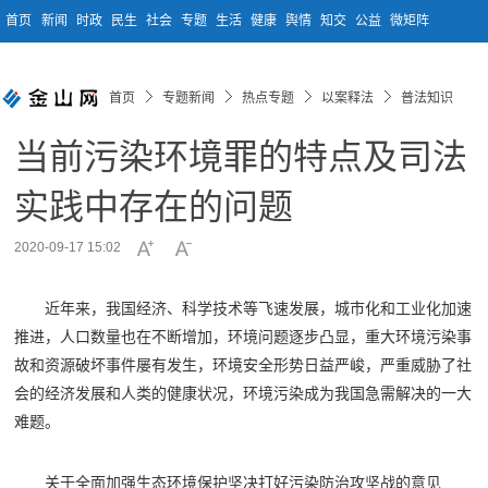
首页
新闻
时政
民生
社会
专题
生活
健康
舆情
知交
公益
微矩阵
首页
专题新闻
热点专题
以案释法
普法知识
当前污染环境罪的特点及司法
实践中存在的问题
2020-09-17 15:02
近年来，我国经济、科学技术等飞速发展，城市化和工业化加速
推进，人口数量也在不断增加，环境问题逐步凸显，重大环境污染事
故和资源破坏事件屡有发生，环境安全形势日益严峻，严重威胁了社
会的经济发展和人类的健康状况，环境污染成为我国急需解决的一大
难题。
关于全面加强生态环境保护坚决打好污染防治攻坚战的意见