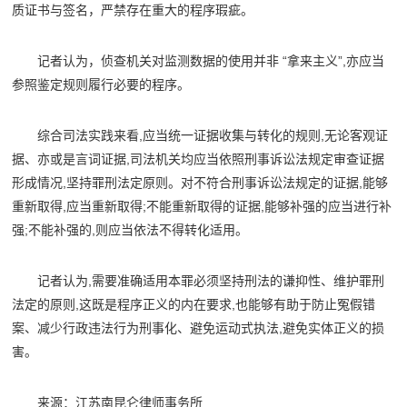
质证书与签名，严禁存在重大的程序瑕疵。
记者认为，侦查机关对监测数据的使用并非 “拿来主义”,亦应当
参照鉴定规则履行必要的程序。
综合司法实践来看,应当统一证据收集与转化的规则,无论客观证
据、亦或是言词证据,司法机关均应当依照刑事诉讼法规定审查证据
形成情况,坚持罪刑法定原则。对不符合刑事诉讼法规定的证据,能够
重新取得,应当重新取得;不能重新取得的证据,能够补强的应当进行补
强;不能补强的,则应当依法不得转化适用。
记者认为,需要准确适用本罪必须坚持刑法的谦抑性、维护罪刑
法定的原则,这既是程序正义的内在要求,也能够有助于防止冤假错
案、减少行政违法行为刑事化、避免运动式执法,避免实体正义的损
害。
来源：江苏南昆仑律师事务所