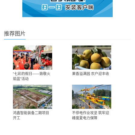
推荐图片
“七彩的假日——致敬火
果香溢满园 农户迎丰收
焰蓝”活动
鸿鑫智能装备二期项目
不停电作业攻坚 筑牢迎
开工
峰度夏电力保障