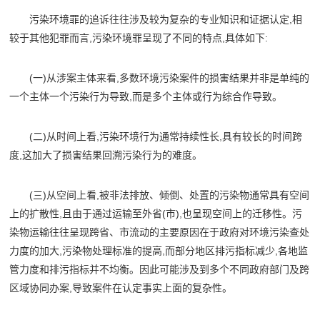
污染环境罪的追诉往往涉及较为复杂的专业知识和证据认定,相
较于其他犯罪而言,污染环境罪呈现了不同的特点,具体如下:
(一)从涉案主体来看,多数环境污染案件的损害结果并非是单纯的
一个主体一个污染行为导致,而是多个主体或行为综合作导致。
(二)从时间上看,污染环境行为通常持续性长,具有较长的时间跨
度,这加大了损害结果回溯污染行为的难度。
(三)从空间上看,被非法排放、倾倒、处置的污染物通常具有空间
上的扩散性,且由于通过运输至外省(市),也呈现空间上的迁移性。污
染物运输往往呈现跨省、市流动的主要原因在于政府对环境污染查处
力度的加大,污染物处理标准的提高,而部分地区排污指标减少,各地监
管力度和排污指标并不均衡。因此可能涉及到多个不同政府部门及跨
区域协同办案,导致案件在认定事实上面的复杂性。