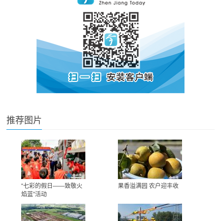
推荐图片
“七彩的假日——致敬火
果香溢满园 农户迎丰收
焰蓝”活动