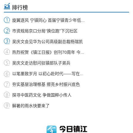
排行榜
旋翼逐风 宁镇同心 首届宁镇青少年低...
市资规局京口分局“换位跑”下沉社区
吴庆文会见华为公司高级副总裁杨瑞凯
热烈祝贺《镇江日报》创刊70周年 今...
吴庆文走访慰问驻镇部队子弟兵
以笔墨致岁月 以初心赴时代——写在...
夯实基层治理根基 擦亮乡村振兴底色
探寻中医药文化 争做国粹小传人
解暑的雨水快要来了