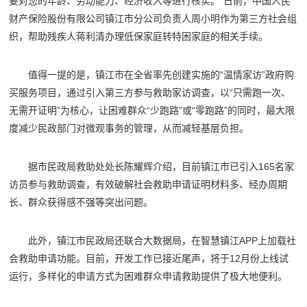
要对您的年龄、劳动能力、经济收入等进行核实。”日前，中国人民
财产保险股份有限公司镇江市分公司负责人周小明作为第三方社会组
织，帮助残疾人蒋利清办理低保家庭转特困家庭的相关手续。
值得一提的是，镇江市在全省率先创建实施的“温情家访”政府购
买服务项目，通过引入第三方参与救助家访调查，以“只需跑一次、
无需开证明”为核心，让困难群众“少跑路”或“零跑路”的同时，最大限
度减少民政部门对微观事务的管理，从而减轻基层负担。
据市民政局救助处处长陈耀辉介绍，目前镇江市已引入165名家
访员参与救助调查，有效破解社会救助申请证明材料多、经办周期
长、群众获得感不强等突出问题。
此外，镇江市民政局还联合大数据局，在智慧镇江APP上加载社
会救助申请功能。目前，开发工作已接近尾声，将于12月份上线试
运行，多样化的申请方式为困难群众申请救助提供了极大地便利。