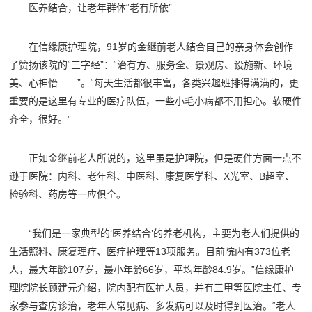
医养结合，让老年群体“老有所依”
在信缘康护理院，91岁的金继前老人结合自己的亲身体会创作
了赞扬该院的“三字经”：“治有方、服务全、景观房、设施新、环境
美、心神怡……”。“每天生活都很丰富，各类兴趣班排得满满的，更
重要的是这里有专业的医疗队伍，一些小毛小病都不用担心。软硬件
齐全，很好。”
正如金继前老人所说的，这里虽是护理院，但是硬件方面一点不
逊于医院：内科、老年科、中医科、康复医学科、X光室、B超室、
检验科、药房等一应俱全。
“我们是一家典型的‘医养结合’的养老机构，主要为老人们提供的
生活照料、康复理疗、医疗护理等13项服务。目前院内有373位老
人，最大年龄107岁，最小年龄66岁，平均年龄84.9岁。”信缘康护
理院院长顾建元介绍，院内配有医护人员，并有三甲等医院主任、专
家参与查房诊治，老年人常见病、多发病可以及时得到医治。“老人