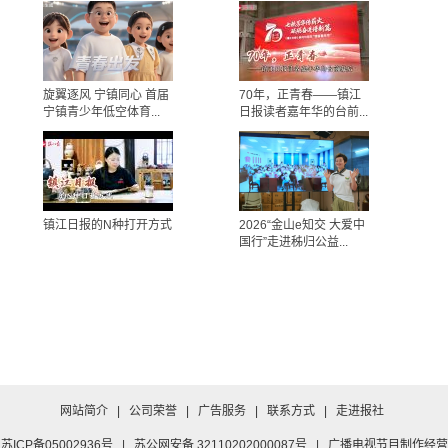
旋翼逐风 宁镇同心 首届
70年，正青春——镇江
宁镇青少年低空体育...
日报读者嘉年华的台前...
镇江日报的N种打开方式
2026“金山e知交 大爱中
国行”走进秭归公益...
网站简介
|
公司荣誉
|
广告服务
|
联系方式
|
走进报社
苏ICP备05002936号
|
苏公网安备 32110202000087号
|
广播电视节目制作经营