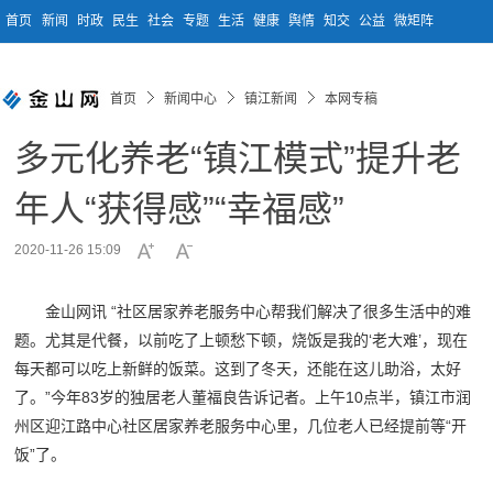
首页
新闻
时政
民生
社会
专题
生活
健康
舆情
知交
公益
微矩阵
首页
新闻中心
镇江新闻
本网专稿
多元化养老“镇江模式”提升老
年人“获得感”“幸福感”
2020-11-26 15:09
金山网讯 “社区居家养老服务中心帮我们解决了很多生活中的难
题。尤其是代餐，以前吃了上顿愁下顿，烧饭是我的‘老大难’，现在
每天都可以吃上新鲜的饭菜。这到了冬天，还能在这儿助浴，太好
了。”今年83岁的独居老人董福良告诉记者。上午10点半，镇江市润
州区迎江路中心社区居家养老服务中心里，几位老人已经提前等“开
饭”了。