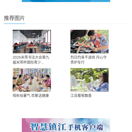
推荐图片
2026米芾书法大会第九
烈日灼身不退岗 丹心守
届米芾杯国际青少...
责护车行
啃秋祛暑气 欢聚话健康
江岛葡萄飘香