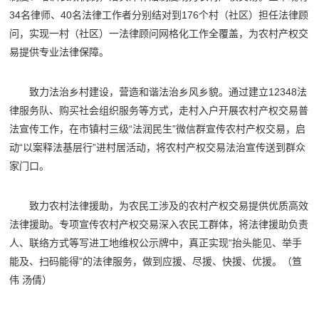
34名律师、40名法律工作者分别结对到176个村（社区）担任法律顾
问，实现一村（社区）一法律顾问网格化工作全覆盖，为农村产权交
易提供专业法律保障。
致力法治乡村建设，营造和谐法治乡风乡貌。通过建立12348法
律服务队、购买社会组织服务等方式，走村入户开展农村产权交易普
法宣传工作，在市镇村三级“法润民生”微信群宣传农村产权交易，启
动“以案释法基层行”进村居活动，将农村产权交易法治宣传送到群众
家门口。
致力农村法律援助，为农民工涉及的农村产权交易提供优质高效
法律援助。专项宣传农村产权交易深入农民工群体，将法律援助负责
人、联络方式等写进工地维权公示牌中，真正实现“抬头能见、举手
能及、扫码能得”的法律服务，做到应援、尽援、快援、优援。
（笪
伟 汤倩）