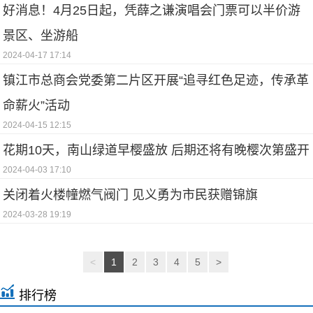
好消息！4月25日起，凭薛之谦演唱会门票可以半价游
景区、坐游船
2024-04-17 17:14
镇江市总商会党委第二片区开展“追寻红色足迹，传承革
命薪火”活动
2024-04-15 12:15
花期10天，南山绿道早樱盛放 后期还将有晚樱次第盛开
2024-04-03 17:10
关闭着火楼幢燃气阀门 见义勇为市民获赠锦旗
2024-03-28 19:19
<
1
2
3
4
5
>
排行榜