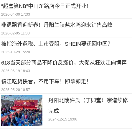
“超盒算NB”中山东路店今日正式开业！
2026-04-30 17:33
非遗飘香迎新春！丹阳兰陵盐水鸭迎来销售高峰
2026-02-05 11:00
被指海外避税、上市受阻，SHEIN要迁回中国？
2025-10-29 15:20
618当天部分商品不降价反涨价，大促从狂欢走向博弈
2025-06-19 18:43
镇江吃货快看，不用下车！即拿即走！
2025-05-20 10:57
丹阳北陵许氏（丁卯堂）宗谱续修
完成
2024-12-15 19:06