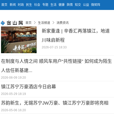
首页
新闻
时政
民生
社会
专题
生活
健康
舆情
知交
公益
微矩阵
首页
生活频道
消费资讯
新家重逢 | 辛香汇再落镇江，地道
川味启新程
2026-07-15 18:33
在制度与人情之间 顺风车用户“共性链接” 如何成为陌生
人信任新基建...
2026-06-09 19:20
镇江苏宁万豪酒店今日启幕
2026-05-29 18:19
苏韵新生，无锡苏宁JW万豪、镇江苏宁万豪即将亮相
2026-05-06 16:20