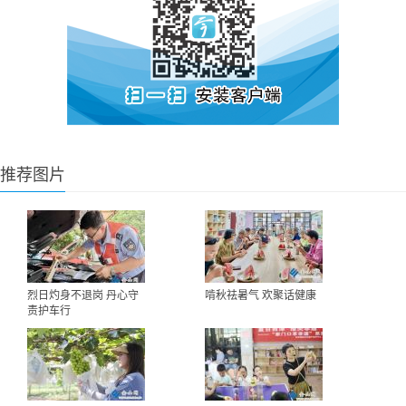
推荐图片
烈日灼身不退岗 丹心守
啃秋祛暑气 欢聚话健康
责护车行