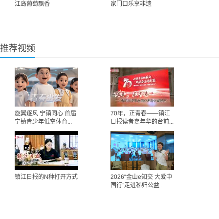
江岛葡萄飘香
家门口乐享非遗
推荐视频
旋翼逐风 宁镇同心 首届
70年，正青春——镇江
宁镇青少年低空体育...
日报读者嘉年华的台前...
镇江日报的N种打开方式
2026“金山e知交 大爱中
国行”走进秭归公益...