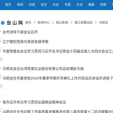
首页
新闻
时政
民生
社会
专题
生活
健康
舆情
首页
新闻中心
镇江新闻
镇江政要动态
马明龙
全市领导干部会议召开
辽宁朝阳党政代表团来镇考察
市委常委会会议学习贯彻习近平总书记参加十四届全国人大四次会议江苏代
马明龙会见台湾奇美实业股份有限公司总经理赵令瑜
马明龙在市委党校2026年春季学期开学典礼上作开班动员讲话并讲授“
我市召开传达学习贯彻全国两会精神会议
马明龙在全市巡察工作高质量发展推进会暨八届市委第十二轮巡察集中反馈