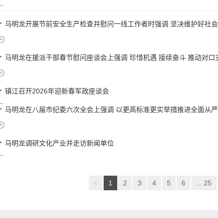
马明龙开展节前安全生产检查并慰问一线工作者时强调 坚决维护好社会大
马明龙在援派干部春节慰问座谈会上强调 珍惜机遇 接续奋斗 推动对口支
镇江召开2026年迎新春军政座谈会
马明龙在八届市纪委六次全会上强调 以更高标准更实举措推进全面从严治党
马明龙调研文化产业并走访新闻单位
<
1
2
3
4
5
6
... 25