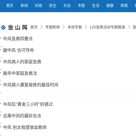
首页
新闻
时政
民生
社会
专题
生活
健康
舆情
首页
专题新闻
本地专题
120急救活动专题报道
中风急救四要点
腿中风 也可夺命
中风病人的家庭急救
脑卒中家庭急救法
中风病人康复锻炼的最佳时间
中风后“黄金三小时”别错过
远离中风的最好办法
中风 别太指望放血救命