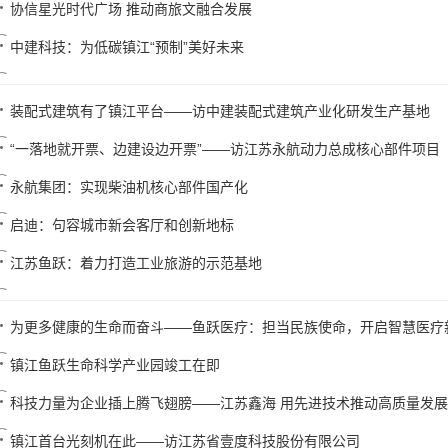
协信星光时代广场 推动商旅文融合发展
中建科技：为低碳镇江“预制”美好未来
装配式建筑有了镇江平台——访中建装配式建筑产业化研发生产基地
“一落地就开票、边建设边开票”——访江苏永航动力总成核心部件项目
永航集团：实现柴油机核心部件国产化
启迪：句容城市新会客厅和创新地标
江苏鱼跃：着力打造工业旅游的示范基地
为更多健康的生命而奋斗——鱼跃医疗：担当民族使命，开启智慧医疗
镇江鱼跃生命科学产业园竣工在即
科技力量为企业插上腾飞翅膀——江苏鑫海 用先进技术推动高质量发展
镇江首台光刻机在此——访江苏省壹度科技股份有限公司