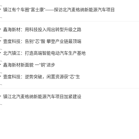
镇江有个车圈“富士康”——探访北汽麦格纳新能源汽车项目
鑫海新材：用科技投入闯出转型升级之路
壹度科技：告别“芯”酸 攀登产业链最顶端
北汽镇江：打造高端智能电动汽车生产基地
鑫海新材新面貌 一“铜”进步
壹度科技：逆势突破，闲置资源获“芯”生
镇江北汽麦格纳新能源汽车项目加紧建设