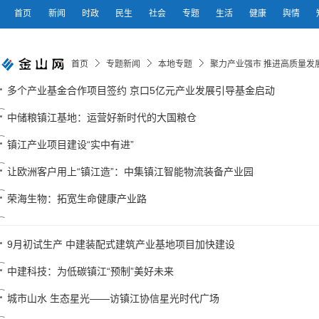
首页
新闻
时政
民生
社会
专题
生活
健康
舆情
首页
专题新闻
本地专题
聚力产业强市 推进高质量发
多个产业基金合作项目签约 京口5亿元产业发展引导基金启动
中储粮镇江基地：运营好新时代的大国粮仓
镇江产业项目建设“实中有进”
让欧洲客户用上“镇江造”：中集镇江智能物流装备产业园
荣海生物：拓宽生命健康产业路
9月初试生产 中建装配式建筑产业基地项目加快建设
中建科技：为低碳镇江“预制”美好未来
城市山水 生态星光——访镇江协信星光时代广场