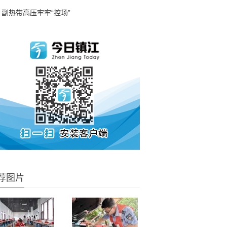
副热带高压牢牢“控场”
荐图片