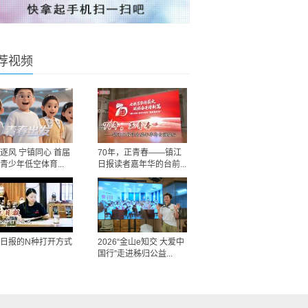
荐视频
逐风 宁镇同心 首届
70年，正青春——镇江
青少年低空体育...
日报读者嘉年华的台前...
日报的N种打开方式
2026“金山e知交 大爱中
国行”走进秭归公益...