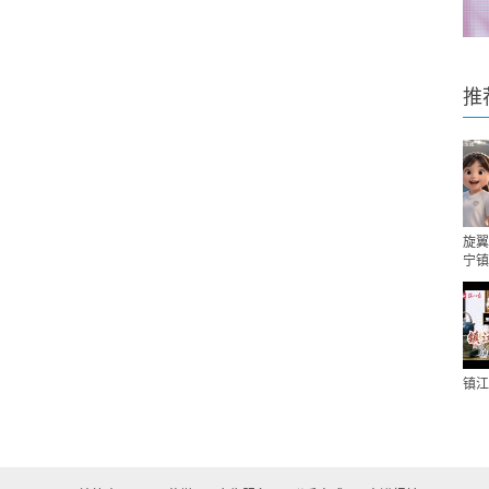
推
旋翼
宁镇
镇江