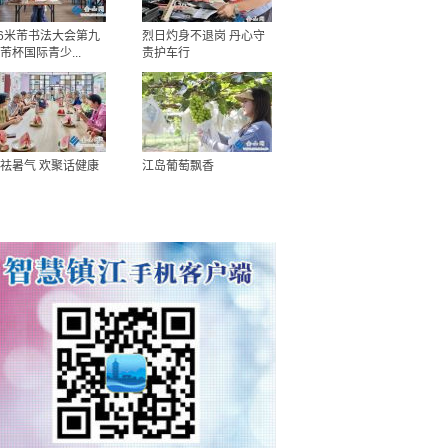
26米芾书法大会第九
烈日灼身不退岗 丹心守
芾杯国际青少...
责护车行
祛暑气 欢聚话健康
江岛葡萄飘香