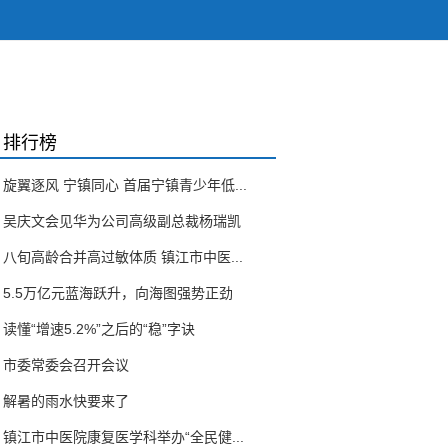
排行榜
旋翼逐风 宁镇同心 首届宁镇青少年低...
吴庆文会见华为公司高级副总裁杨瑞凯
八旬高龄合并高过敏体质 镇江市中医...
5.5万亿元蓝海跃升，向海图强势正劲
读懂“增速5.2%”之后的“稳”字诀
市委常委会召开会议
解暑的雨水快要来了
镇江市中医院康复医学科举办“全民健...