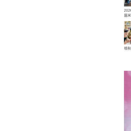
20
届米
啃秋