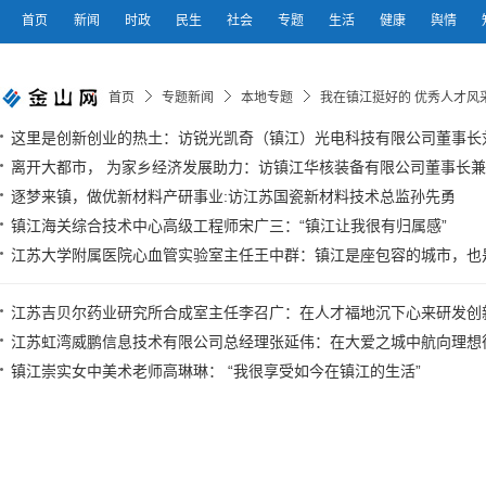
首页
新闻
时政
民生
社会
专题
生活
健康
舆情
首页
专题新闻
本地专题
我在镇江挺好的 优秀人才风
这里是创新创业的热土：访锐光凯奇（镇江）光电科技有限公司董事长
离开大都市， 为家乡经济发展助力：访镇江华核装备有限公司董事长
逐梦来镇，做优新材料产研事业:访江苏国瓷新材料技术总监孙先勇
镇江海关综合技术中心高级工程师宋广三：“镇江让我很有归属感”
江苏大学附属医院心血管实验室主任王中群：镇江是座包容的城市，也
江苏吉贝尔药业研究所合成室主任李召广：在人才福地沉下心来研发创
江苏虹湾威鹏信息技术有限公司总经理张延伟：在大爱之城中航向理想
镇江崇实女中美术老师高琳琳： “我很享受如今在镇江的生活”