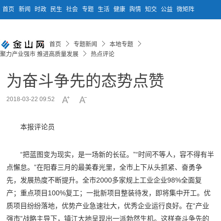
首页
新闻
时政
民生
社会
专题
生活
健康
舆情
知交
公益
微矩阵
首页
专题新闻
本地专题
聚力产业强市 推进高质量发展
热点评论
为奋斗争先的态势点赞
2018-03-22 09:52
本报评论员
“把蓝图变为现实，是一场新的长征。”“时间不等人，容不得有半
点懈怠。”在阳春三月的最美春光里，全市上下从头抓紧、奋勇争
先，发展热度不断提升。全市2000多家规上工业企业98%全面复
产；重点项目100%复工；一批新项目整装待发，即将集中开工。优
质项目纷纷落地，优势产业急速壮大，优秀企业运行良好。在“产业
强市”战略主导下，镇江大地呈现出一派勃然生机。这样奋斗争先的