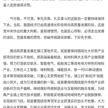
喜人态势值得点赞。
气可鼓，不可泄。争先苏南、扎实奋斗的这股劲一定要持续保持
下去。当前，我国经济已由高速增长阶段转向高质量发展阶段，这是
党中央作出的重大判断，是规律使然，也是民心所盼，必须走出发展
的误区、克服发展的惯性、突破传统路径依赖，下好先手棋。
推动高质量发展在镇江落地开花，就是要保持围绕壮大优势产业
抓项目的势头不放松，把高端装备制造、新材料两大主导产业做得更
强，努力打造航空航天、智能电气、船舶海工等具有地方特色的地标
产业，力争在人工智能、增材制造、储能技术、新一代5G移动通信
技术等领域取得突破，只要心无旁骛地抓下去，镇江的“新经济”就能
由小到大，成为引领发展的新一极。就是要保持围绕提升传统产业抓
创新的方向不偏移，继续做好传统制造业与互联网的融合发展，为经
典产业插上现代技术翅膀，积极稳妥地推动地域特色产业脱胎换骨，
实现新的飞跃。就是要围绕培育领军企业抓落实的劲头不松懈，大力
弘扬企业家精神，引导企业家坚守实体、深耕主业、专注创新，打造