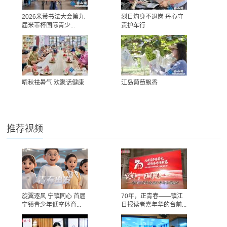
2026米芾书法大会第九
烈日灼身不退岗 丹心守
届米芾杯国际青少...
责护车行
啃秋祛暑气 欢聚话健康
江岛葡萄飘香
推荐视频
旋翼逐风 宁镇同心 首届
70年，正青春——镇江
宁镇青少年低空体育...
日报读者嘉年华的台前...