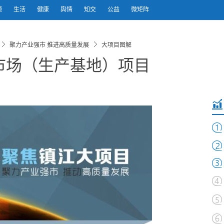
题
生活
健康
舆情
知交
公益
微矩阵
聚力产业强市 推进高质量发展
大项目图解
市场（生产基地）项目