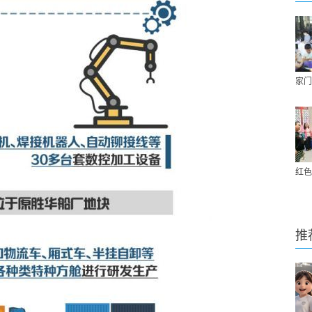
家门
红色
推