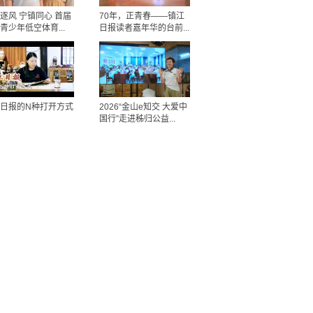
逐风 宁镇同心 首届
70年，正青春——镇江
青少年低空体育...
日报读者嘉年华的台前...
日报的N种打开方式
2026“金山e知交 大爱中
国行”走进秭归公益...