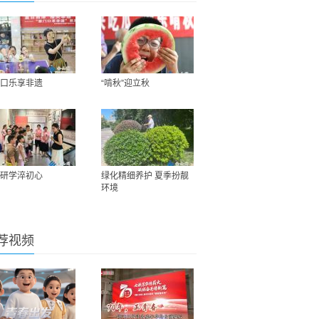
口乐享非遗
“啃秋”迎立秋
研学淬初心
绿化精细养护 夏季扮靓
环境
荐视频