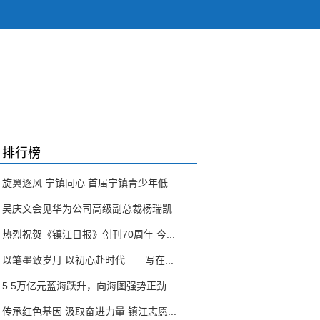
排行榜
旋翼逐风 宁镇同心 首届宁镇青少年低...
吴庆文会见华为公司高级副总裁杨瑞凯
热烈祝贺《镇江日报》创刊70周年 今...
以笔墨致岁月 以初心赴时代——写在...
5.5万亿元蓝海跃升，向海图强势正劲
传承红色基因 汲取奋进力量 镇江志愿...