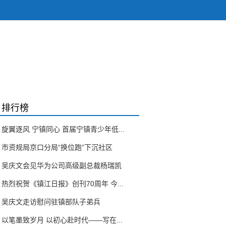
排行榜
旋翼逐风 宁镇同心 首届宁镇青少年低...
市资规局京口分局“换位跑”下沉社区
吴庆文会见华为公司高级副总裁杨瑞凯
热烈祝贺《镇江日报》创刊70周年 今...
吴庆文走访慰问驻镇部队子弟兵
以笔墨致岁月 以初心赴时代——写在...