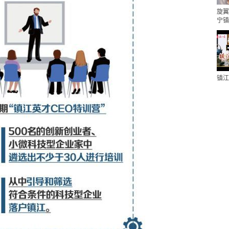
旋翼
宁镇
镇江