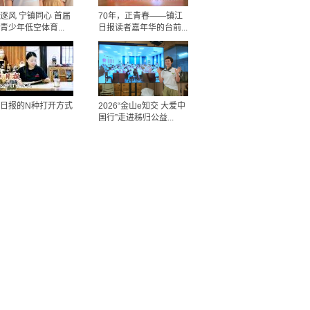
逐风 宁镇同心 首届
70年，正青春——镇江
青少年低空体育...
日报读者嘉年华的台前...
日报的N种打开方式
2026“金山e知交 大爱中
国行”走进秭归公益...