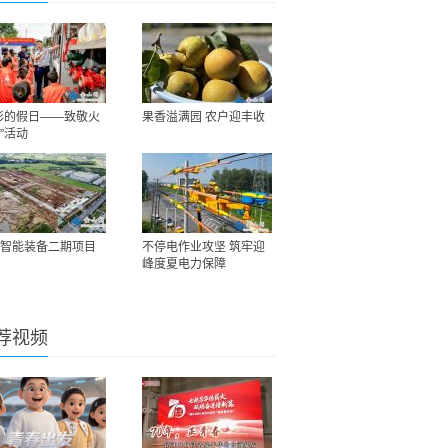
彩的假日——致敬火
果香溢满园 农户迎丰收
”活动
智能装备二期项目
不停电作业攻坚 筑牢迎
峰度夏电力保障
荐视频