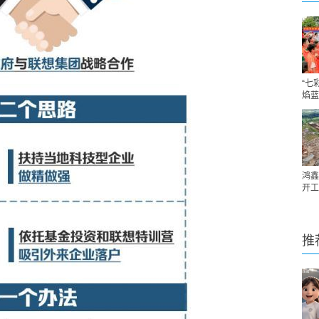
“七
焰蓝
鸿鑫
开工
推