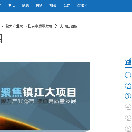
题
生活
健康
舆情
知交
公益
微矩阵
聚力产业强市 推进高质量发展
大项目图解
目