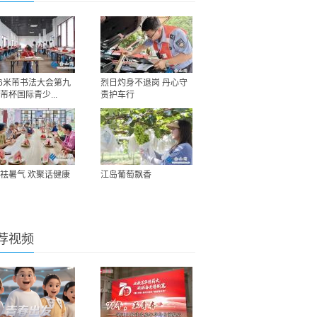
26米芾书法大会第九
烈日灼身不退岗 丹心守
芾杯国际青少...
责护车行
祛暑气 欢聚话健康
江岛葡萄飘香
荐视频