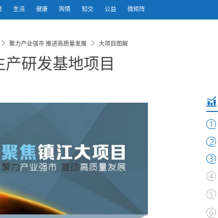
题
生活
健康
舆情
知交
公益
微矩阵
聚力产业强市 推进高质量发展
大项目图解
生产研发基地项目