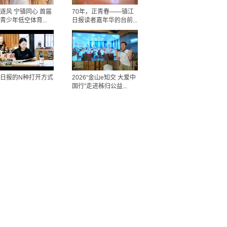
逐风 宁镇同心 首届
70年，正青春——镇江
青少年低空体育...
日报读者嘉年华的台前...
日报的N种打开方式
2026“金山e知交 大爱中
国行”走进秭归公益...