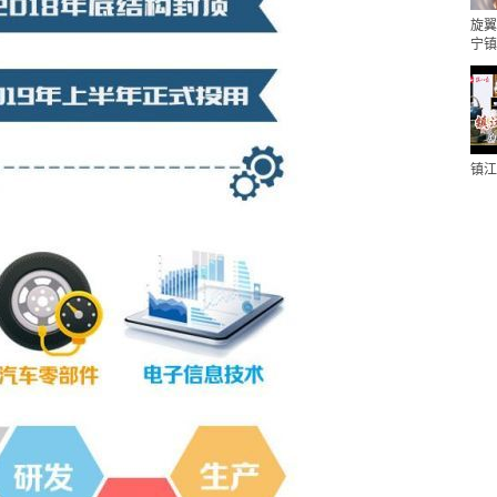
旋翼
宁镇
镇江