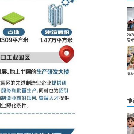
20
届米
啃秋
推