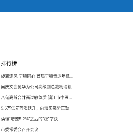
排行榜
旋翼逐风 宁镇同心 首届宁镇青少年低...
吴庆文会见华为公司高级副总裁杨瑞凯
八旬高龄合并高过敏体质 镇江市中医...
5.5万亿元蓝海跃升，向海图强势正劲
读懂“增速5.2%”之后的“稳”字诀
市委常委会召开会议