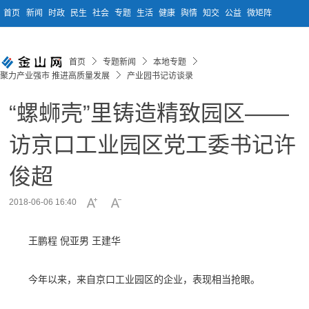
首页
新闻
时政
民生
社会
专题
生活
健康
舆情
知交
公益
微矩阵
首页
专题新闻
本地专题
聚力产业强市 推进高质量发展
产业园书记访谈录
“螺蛳壳”里铸造精致园区——
访京口工业园区党工委书记许
俊超
2018-06-06 16:40
王鹏程 倪亚男 王建华
今年以来，来自京口工业园区的企业，表现相当抢眼。