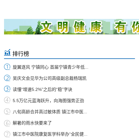
排行榜
旋翼逐风 宁镇同心 首届宁镇青少年低...
吴庆文会见华为公司高级副总裁杨瑞凯
读懂“增速5.2%”之后的“稳”字诀
5.5万亿元蓝海跃升，向海图强势正劲
八旬高龄合并高过敏体质 镇江市中医...
解暑的雨水快要来了
镇江市中医院康复医学科举办“全民健...