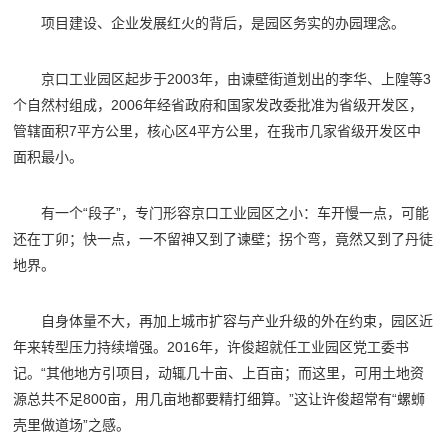
项目建设、企业发展红火的背后，是园区务实的办园理念。
京口工业园区起步于2003年，由谏壁街道划出的李华、上隍等3
个自然村组成，2006年经省政府和国家发改委批准为省级开发区，
管辖面积7平方公里，核心区4平方公里，在我市几家省级开发区中
面积最小。
有一个“段子”，专门形容京口工业园区之小：车开慢一点，可能
还在丁卯；快一点，一不留神又到了谏壁；拐个弯，竟然又到了丹徒
地界。
自身体量不大，再加上城市扩容与产业升级的外在约束，园区近
年来转型压力持续增强。2016年，许俊超就任工业园区党工委书
记。“其他地方引项目，动辄几十亩、上百亩；而这里，可用土地资
源总共不足800亩，用几亩地都要精打细算。”这让许俊超常有“螺蛳
壳里做道场”之感。