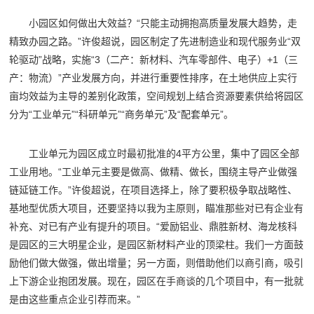
小园区如何做出大效益？“只能主动拥抱高质量发展大趋势，走
精致办园之路。”许俊超说，园区制定了先进制造业和现代服务业“双
轮驱动”战略，实施“3（二产：新材料、汽车零部件、电子）+1（三
产：物流）”产业发展方向，并进行重要性排序，在土地供应上实行
亩均效益为主导的差别化政策，空间规划上结合资源要素供给将园区
分为“工业单元”“科研单元”“商务单元”及“配套单元”。
工业单元为园区成立时最初批准的4平方公里，集中了园区全部
工业用地。“工业单元主要是做高、做精、做长，围绕主导产业做强
链延链工作。”许俊超说，在项目选择上，除了要积极争取战略性、
基地型优质大项目，还要坚持以我为主原则，瞄准那些对已有企业有
补充、对已有产业有提升的项目。“爱励铝业、鼎胜新材、海龙核科
是园区的三大明星企业，是园区新材料产业的顶梁柱。我们一方面鼓
励他们做大做强，做出增量；另一方面，则借助他们以商引商，吸引
上下游企业抱团发展。现在，园区在手商谈的几个项目中，有一批就
是由这些重点企业引荐而来。”