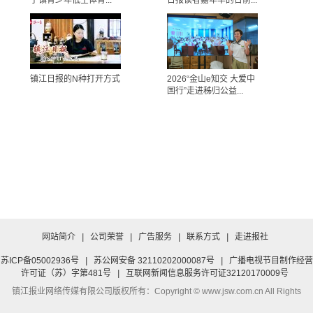
宁镇青少年低空体育...
日报读者嘉年华的台前...
镇江日报的N种打开方式
2026“金山e知交 大爱中
国行”走进秭归公益...
网站简介
|
公司荣誉
|
广告服务
|
联系方式
|
走进报社
苏ICP备05002936号
|
苏公网安备 32110202000087号
|
广播电视节目制作经营
许可证（苏）字第481号
|
互联网新闻信息服务许可证32120170009号
镇江报业网络传媒有限公司
版权所有：Copyright © www.jsw.com.cn All Rights