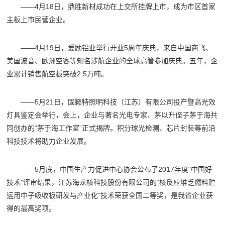
——4月18日，鼎胜新材成功在上交所挂牌上市，成为市区首家
主板上市民营企业。
——4月19日，爱励铝业举行开业5周年庆典，来自中国商飞、
美国波音、欧洲空客等知名涉航企业的全球高管参加庆典。五年，企
业累计销售航空板突破2.5万吨。
——5月21日，固籁特照明科技（江苏）有限公司投产暨高光效
灯具鉴定会举行，会上，企业与著名光电专家、茅以升侄子茅于海共
同创办的“茅于海工作室”正式揭牌。积分球光检测、芯片封装等前沿
科技技术将助力企业发展。
——5月底，中国生产力促进中心协会公布了2017年度“中国好
技术”评审结果，江苏海龙核科技股份有限公司的“核反应堆乏燃料贮
运用中子吸收板研发与产业化”技术荣获全国二等奖，是我省企业获
得的最高奖项。