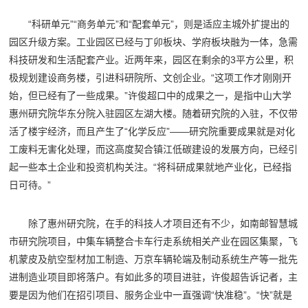
“科研单元”“商务单元”和“配套单元”，则是适应主城外扩提出的
园区升级方案。工业园区已经与丁卯板块、学府板块融为一体，急需
科技研发和生活配套产业。近两年来，园区在剩余的3平方公里，积
极规划建设商务楼，引进科研院所、文创企业。“这项工作才刚刚开
始，但已经有了一些成果。”许俊超口中的成果之一，是指中山大学
惠州研究院华东分院入驻园区左湖大楼。随着研究院的入驻，不仅带
活了楼宇经济，而且产生了“化学反应”——研究院重要成果就是对化
工废料无害化处理，而这高度契合镇江低碳建设的发展方向，已经引
起一些本土企业和投资机构关注。“将科研成果就地产业化，已经指
日可待。”
除了惠州研究院，在手的科技人才项目还有不少，如南邮智慧城
市研究院项目，中集车辆整合卡车行走系统相关产业在园区集聚，飞
机蒙皮及航空型材加工制造、万京车辆轮端及制动系统生产等一批先
进制造业项目即将落户。有如此多的项目进驻，许俊超告诉记者，主
要是因为他们在招引项目、服务企业中一直强调“快准稳”。“快”就是