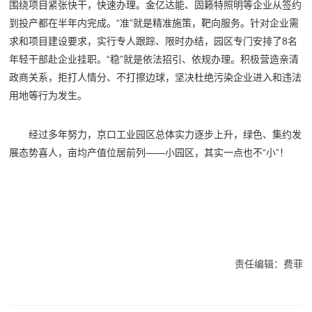
围绕项目紧张快干，快速办理。金亿达能、固籁特照明等企业从签约
到投产都在半年内完成。“准”就是精准施策，靶向服务。针对企业需
求和项目建设要求，实行专人跟踪、限时办结，园区专门安排了8名
年轻干部赴企业挂职。“稳”就是依法招引、依规办理。积极营造亲清
政商关系，拒打人情分、不打擦边球，坚决杜绝污染企业进入和违法
用地等行为发生。
经过多年努力，京口工业园区总体实力逐步上升，绿色、集约发
展态势喜人，亩均产值位居前列——小园区，其实一点也不“小”！
责任编辑：费菲