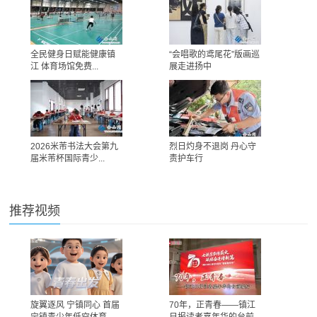
全民健身日赋能健康镇
“会唱歌的鸢尾花”版画巡
江 体育场馆免费...
展走进扬中
2026米芾书法大会第九
烈日灼身不退岗 丹心守
届米芾杯国际青少...
责护车行
推荐视频
旋翼逐风 宁镇同心 首届
70年，正青春——镇江