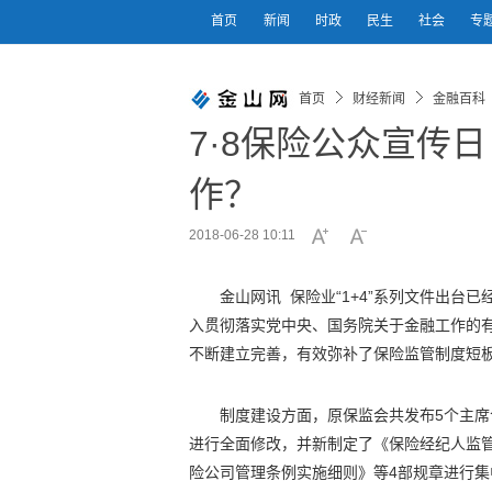
首页
新闻
时政
民生
社会
专
首页
财经新闻
金融百科
7·8保险公众宣传
作？
2018-06-28 10:11
金山网讯 保险业“1+4”系列文件出台
入贯彻落实党中央、国务院关于金融工作的有
不断建立完善，有效弥补了保险监管制度短
制度建设方面，原保监会共发布5个主
进行全面修改，并新制定了《保险经纪人监
险公司管理条例实施细则》等4部规章进行集