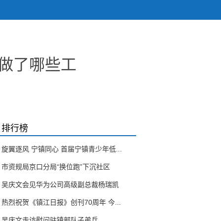
面做了哪些工
排行榜
旋翼逐风 宁镇同心 首届宁镇青少年低...
市资规局京口分局“换位跑”下沉社区
吴庆文会见华为公司高级副总裁杨瑞凯
热烈祝贺《镇江日报》创刊70周年 今...
吴庆文走访慰问驻镇部队子弟兵