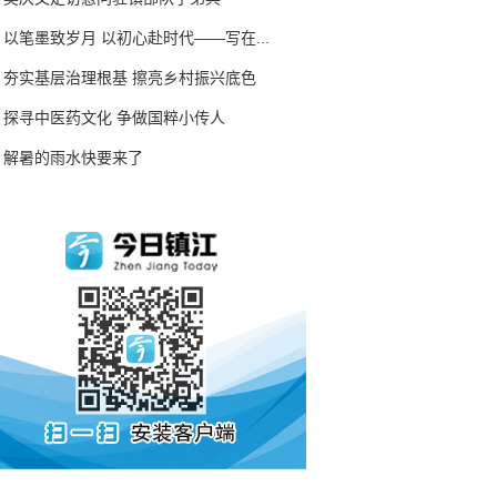
以笔墨致岁月 以初心赴时代——写在...
夯实基层治理根基 擦亮乡村振兴底色
探寻中医药文化 争做国粹小传人
解暑的雨水快要来了