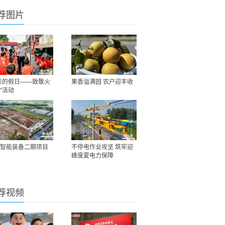
荐图片
彩的假日——致敬火
果香溢满园 农户迎丰收
”活动
智能装备二期项目
不停电作业攻坚 筑牢迎
峰度夏电力保障
荐视频