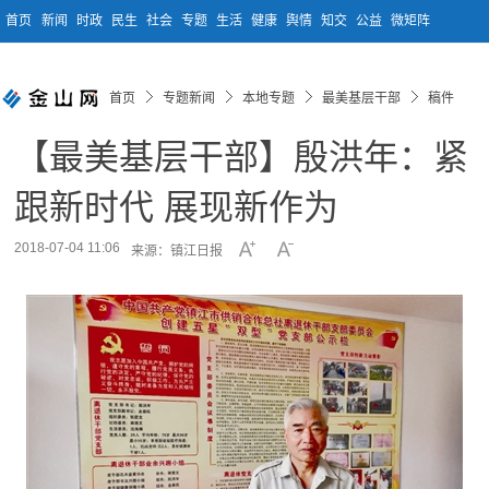
首页
新闻
时政
民生
社会
专题
生活
健康
舆情
知交
公益
微矩阵
首页
专题新闻
本地专题
最美基层干部
稿件
【最美基层干部】殷洪年：紧
跟新时代 展现新作为
2018-07-04 11:06
来源：镇江日报