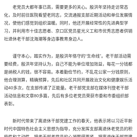
老党员大都年事已高，需要更多的关心。殷洪年坚持走访常态
化，及时前往医院看望老同志，交流通报支部近期活动和单位发展情
况，使他们感觉到组织温暖。同时，他还开展经常性的先进典型学
习，并利用市十佳志愿者、京口区党员星光义工和市优秀志愿者供销
社退休老干部沈海潮等身边事教育身边人。
谨守本心，踏实作为，是殷洪年恪守的“生命线”。老干部活动需
要经费，殷洪年坚持认为，自己不能为单位增加效益，每花一分钱都
是纳税人的钱，很不容易。本着勤俭节约，不乱花公家一分钱原则，
他合理测算，精确预算，先后和社区共同开展政治文化和健康娱乐活
动40多次，在支部传递了正能量。老干部党支部在媒体刊登老干部
活动信息和文章80多篇，先后有多位老党员荣获市委和市委组织部
表彰。
新时代带来了离退休干部党建工作的春天，他表示将以习近平新
时代中国特色社会主义思想为指导，充分发挥支部离退休老党员的积
极性和主动性，把老干部老党员的心凝聚得更紧，把离退休干部党建