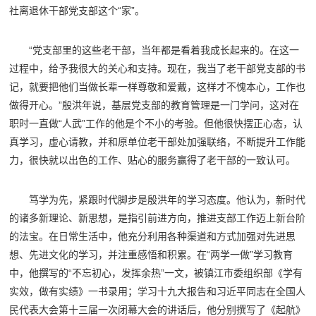
社离退休干部党支部这个“家”。
“党支部里的这些老干部，当年都是看着我成长起来的。在这一
过程中，给予我很大的关心和支持。现在，我当了老干部党支部的书
记，就要把他们当做长辈一样尊敬和爱戴，这样才不愧本心，工作也
做得开心。”殷洪年说，基层党支部的教育管理是一门学问，这对在
职时一直做“人武”工作的他是个不小的考验。但他很快摆正心态，认
真学习，虚心请教，并和原单位老干部处加强联络，不断提升工作能
力，很快就以出色的工作、贴心的服务赢得了老干部的一致认可。
笃学为先，紧跟时代脚步是殷洪年的学习态度。他认为，新时代
的诸多新理论、新思想，是指引前进方向，推进支部工作迈上新台阶
的法宝。在日常生活中，他充分利用各种渠道和方式加强对先进思
想、先进文化的学习，并注重感悟和积累。在“两学一做”学习教育
中，他撰写的“不忘初心，发挥余热”一文，被镇江市委组织部《学有
实效，做有实绩》一书录用；学习十九大报告和习近平同志在全国人
民代表大会第十三届一次闭幕大会的讲话后，他分别撰写了《起航》