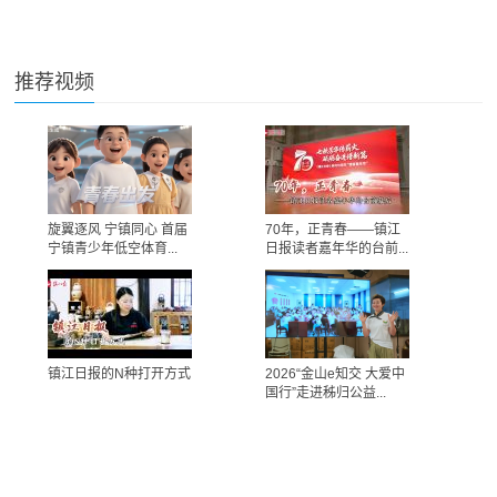
推荐视频
旋翼逐风 宁镇同心 首届
70年，正青春——镇江
宁镇青少年低空体育...
日报读者嘉年华的台前...
镇江日报的N种打开方式
2026“金山e知交 大爱中
国行”走进秭归公益...