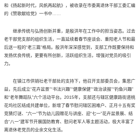
和《扬起新时代，风帆再起航》，被收录在市委离退休干部工委汇编
的《赞歌献给党》一书中……
继承传统与弘扬创新并重，是殷洪年在工作中的担当姿态。过去
老干部党支部的组织生活，一直延续着春节座谈会、重阳老人节和最
后送一程的“老三篇”格局。殷洪年深深感觉到，支部工作既要保持和
发扬优良传统，更要有所创新，活跃组织生活，增强对党员的吸引
力。
在镇江市供销社老干部处的支持下，他召开支部委员会，集思广
益，先后成立“花卉盆景”“书法兴趣”“健康保健”“政治读报”“钓鱼兴趣”
和“老年舞蹈队”六个活动平台。2015年，支部还与辖区健康路街道桃
花坞社区结成共建单位，新增了春节慰问辖区困难户、正月十五有奖
竞猜灯谜、“六一”节为幼儿园赠花与讲座、迎“七一”花卉盆景展、结
合“八一”建军节开展国防教育、慰问老军人等主题活动，极大丰富了
离退休老党员的业余文化生活。