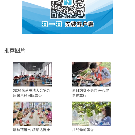
推荐图片
2026米芾书法大会第九
烈日灼身不退岗 丹心守
届米芾杯国际青少...
责护车行
啃秋祛暑气 欢聚话健康
江岛葡萄飘香