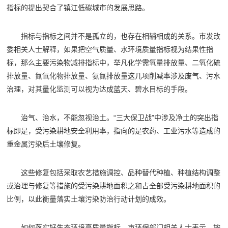
指标的提出契合了镇江低碳城市的发展思路。
指标与指标之间并不是孤立的，也存在相辅相成的关系。市发改
委相关人士解释，如果把空气质量、水环境质量指标视为结果性指
标，那么主要污染物减排指标中，举凡化学需氧量排放量、二氧化硫
排放量、氮氧化物排放量、氨氮排放量这几项削减率涉及废气、污水
治理，对其量化监测可以视为达成蓝天、碧水目标的手段。
治气、治水，不能忽视治土。“三大保卫战”中涉及净土的突出指
标即是，受污染耕地安全利用率，指向的是农药、工业污水等造成的
重金属污染后土壤修复。
这些修复包括采取农艺措施调控、品种替代种植、种植结构调整
或治理与修复等措施的受污染耕地面积之和占全部受污染耕地面积的
比例，以此衡量落实土壤污染防治行动计划的成效。
如何落实好生态环境高质量指标，市环保部门相关人士表示，按