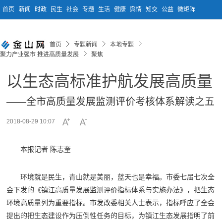
首页
新闻
时政
民生
社会
专题
生活
健康
舆情
知交
公益
微矩阵
首页
专题新闻
本地专题
聚力产业强市 推进高质量发展
聚焦
以生态高标准护航发展高质量
——全市高质量发展监测评价考核体系解读之五
2018-08-29 10:07
本报记者 陈志奎
环境就是民生，青山就是美丽，蓝天也是幸福。市委七届七次全
会下发的《镇江高质量发展监测评价指标体系与实施办法》，把生态
环境高质量列为重要指标。市发改委相关人士表示，指标呼应了全会
提出的把生态建设作为压倒性任务的目标，为镇江生态发展指明了前