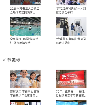
2026米芾书法大会镇江
“智汇江来”校地企人才对
会场闭幕式圆满落...
接洽谈会举行
全民健身日赋能健康镇
“会唱歌的鸢尾花”版画巡
江 体育场馆免费...
展走进扬中
推荐视频
旋翼逐风 宁镇同心 首届
70年，正青春——镇江
宁镇青少年低空体育...
日报读者嘉年华的台前...