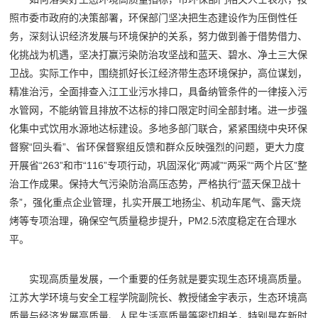
照市委市政府的决策部署，环保部门坚决把生态建设作为压倒性任
务，深刻认识经济发展与环境保护的关系，努力做到善于借势借力、
化挑战为机遇，坚决打赢污染防治攻坚战和蓝天、碧水、净土三大保
卫战。实际工作中，围绕抓好长江经济带生态环境保护，高位谋划，
精准治污，全面排查入江工业污水排口，具备纳管条件的一律接入污
水管网，不能纳管且排放不达标的排口限定时间全部封堵。进一步强
化集中式饮用水源地达标建设。多地多部门联合，紧紧围绕中央环保
督察“回头看”、省环保督察组反馈和群众反映强烈的问题，更大力度
开展省“263”和市“116”专项行动，巩固深化“两减”“两采”“两个片区”整
治工作成果。保持大气污染防治高压态势，严格执行“蓝天保卫战十
条”，强化重点企业管理，扎实开展工地扬尘、机动车尾气、露天烧
烤等专项治理，确保空气质量稳步提升，PM2.5浓度稳定在合理水
平。
实现高质量发展，一个重要的任务就是要实现生态环境高质量。
江苏大学环境与安全工程学院副院长、教授储金宇表示，生态环境高
质量与经济发展高质量、人民生活高质量等密切相关，特别是在新时