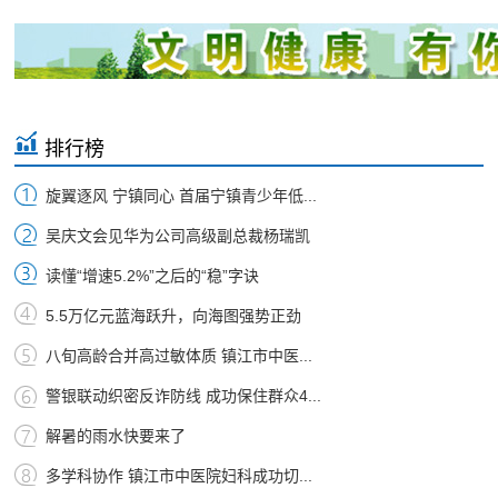
排行榜
旋翼逐风 宁镇同心 首届宁镇青少年低...
吴庆文会见华为公司高级副总裁杨瑞凯
读懂“增速5.2%”之后的“稳”字诀
5.5万亿元蓝海跃升，向海图强势正劲
八旬高龄合并高过敏体质 镇江市中医...
警银联动织密反诈防线 成功保住群众4...
解暑的雨水快要来了
多学科协作 镇江市中医院妇科成功切...