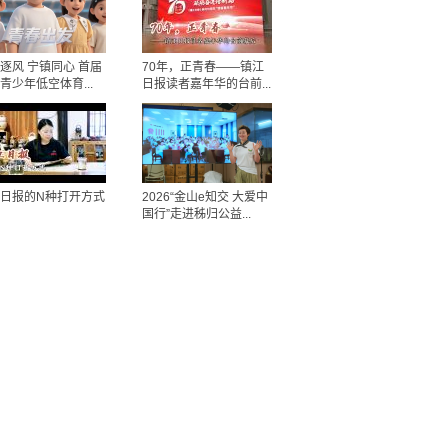
逐风 宁镇同心 首届
70年，正青春——镇江
青少年低空体育...
日报读者嘉年华的台前...
日报的N种打开方式
2026“金山e知交 大爱中
国行”走进秭归公益...