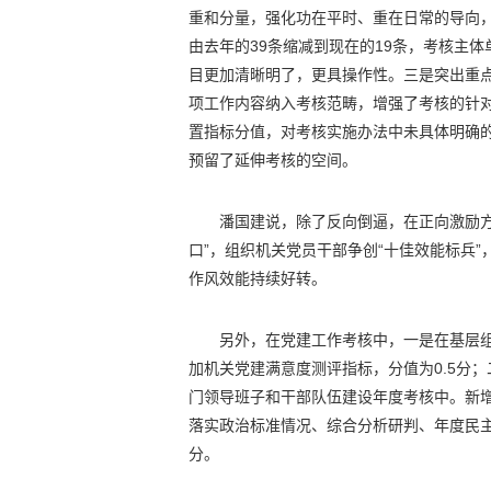
重和分量，强化功在平时、重在日常的导向
由去年的39条缩减到现在的19条，考核主体
目更加清晰明了，更具操作性。三是突出重
项工作内容纳入考核范畴，增强了考核的针
置指标分值，对考核实施办法中未具体明确
预留了延伸考核的空间。
潘国建说，除了反向倒逼，在正向激励方
口”，组织机关党员干部争创“十佳效能标兵
作风效能持续好转。
另外，在党建工作考核中，一是在基层组
加机关党建满意度测评指标，分值为0.5分
门领导班子和干部队伍建设年度考核中。新
落实政治标准情况、综合分析研判、年度民主
分。