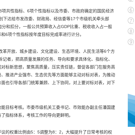
8项共性指标、6项个性指标以及市委、市政府确定的国民经济
分别下达给市发改委、财政局、经信委等17个市级机关牵头部
加分和扣分，一般公共预算收入占GDP比重、税收收入占一般
际和6项个性指标按年度目标完成率进行计分。
改革开放、城乡建设、文化建设、生态环境、人民生活等6个方
告诉记者，把高质量发展的任务、导向和要求具体化、指标化、
门对标新思想，聚焦高质量，压实责任链，督促各部门在服务高
设、推进产业强市、生态优先等方面能够主动对标对表，为推动
方面也引导各部门统筹兼顾、上下协同，对上要对标对表，对下
效能目标考核。市委市级机关工委书记、市效能办副主任潘国建
善了指标体系，考核工作的导向更鲜明。
议的权重比例由5：5调整为8：2，大幅提升了日常考核的权