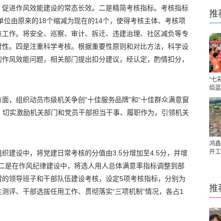
，促进作风效能建设的常态长效。二是精简考核指标。考核指标
推
单位由原来的18个缩减为现在的14个，使得考核主体、考核项
点工作。将安全、巡察、审计、拆迁、违建治理、社区减负等专
对性。四是注重科学考核。根据重要性原则和对比方法，科学设
的作风效能问题，相关部门提出扣分建议，经认定，酌情扣分，
“七
焰蓝
面，组织动员市级机关争创“十佳服务品牌”和“十佳群众满意窗
”，切实激励机关部门和党员干部担当干事、履职作为，引领机关
鸿鑫
开工
织建设中，将党建日常考核的分值由3.5分增加至4.5分，并增
；二是在作风纪律建设中，将选人用人总体满意率指标调整到部
增的领导班子和干部队伍建设考核，设定5项考核指标，分别为
推
测评、干部选拔任用工作、贯彻落实“三项机制”情况，各占1