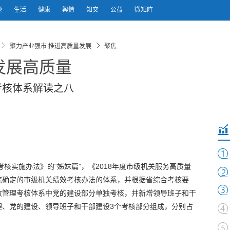
题
生活
健康
舆情
知交
公益
微矩阵
聚力产业强市 推进高质量发展
聚焦
发展高质量
考核体系解读之八
考核实施办法》的“姊妹篇”，《2018年度市级机关服务高质量
究确定的市级机关绩效考核办法的体系，并根据省综合考核要
效管理考核体系中党的建设部分单独考核，并新增领导班子和干
理、党的建设、领导班子和干部建设3个考核部分组成，分别占