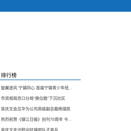
排行榜
旋翼逐风 宁镇同心 首届宁镇青少年低...
市资规局京口分局“换位跑”下沉社区
吴庆文会见华为公司高级副总裁杨瑞凯
热烈祝贺《镇江日报》创刊70周年 今...
吴庆文走访慰问驻镇部队子弟兵