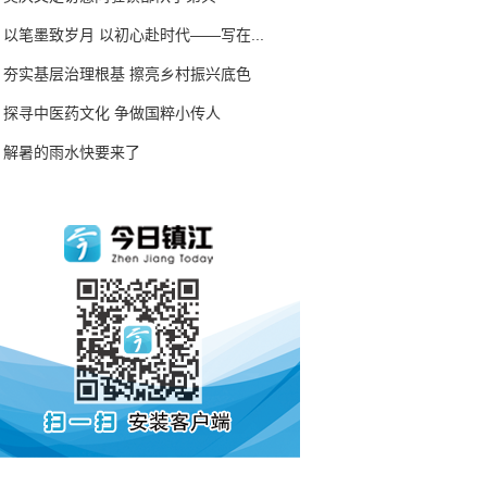
以笔墨致岁月 以初心赴时代——写在...
夯实基层治理根基 擦亮乡村振兴底色
探寻中医药文化 争做国粹小传人
解暑的雨水快要来了