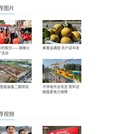
荐图片
彩的假日——致敬火
果香溢满园 农户迎丰收
”活动
智能装备二期项目
不停电作业攻坚 筑牢迎
峰度夏电力保障
荐视频