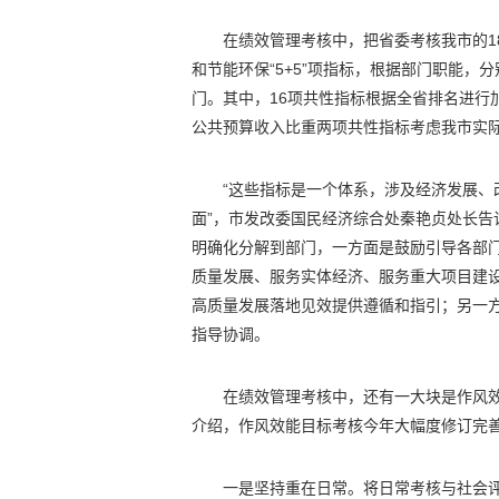
在绩效管理考核中，把省委考核我市的1
和节能环保“5+5”项指标，根据部门职能，
门。其中，16项共性指标根据全省排名进行
公共预算收入比重两项共性指标考虑我市实
“这些指标是一个体系，涉及经济发展、
面”，市发改委国民经济综合处秦艳贞处长
明确化分解到部门，一方面是鼓励引导各部
质量发展、服务实体经济、服务重大项目建
高质量发展落地见效提供遵循和指引；另一
指导协调。
在绩效管理考核中，还有一大块是作风
介绍，作风效能目标考核今年大幅度修订完
一是坚持重在日常。将日常考核与社会评