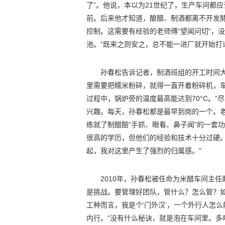
了”。他说，本以为21世纪了，生产车间都
前。后来他才知道，酿醋、制酒都离不开发
控制。这需要有经验的老师傅“望闻问切”，
池。“既来之则安之，总不能一进厂就开始打
孙春松告诉记者，制酒班组的开工时间
里需要把糯米粉碎，就得一直开着粉碎机，
过程中，锅炉旁的温度最高能达到70°C。
兴趣。每天，孙春松都是最早到岗的一个。
练就了制醋醅“手抓、眼看、鼻子闻”的一套
很高的学历，但他们的经验和技术十分过硬
起，我对这里产生了强烈的归属感。”
2010年，孙春松被任命为米醋车间主
是挑战。要管理好团队，管什么？怎么管？
工种而言，我是个‘门外汉’，一个外行人怎
内行。“没有什么秘诀，就是泡在车间里。多