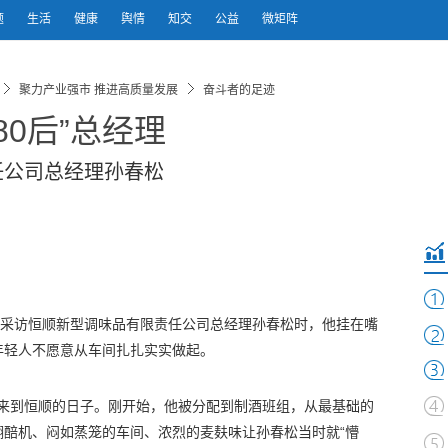
题
生活
健康
舆情
知交
公益
微矩阵
聚力产业强市 推进高质量发展
奋斗者的足迹
80后”总经理
任公司总经理孙春松
在采访恒顺新型调味品有限责任公司总经理孙春松时，他挂在嘴
年轻人不愿意从车间扎扎实实做起。
一天来到恒顺的日子。刚开始，他被分配到制酒班组，从最基础的
翻醅机、闷如蒸笼的车间、浓烈的麦麸味让孙春松当时就“懵