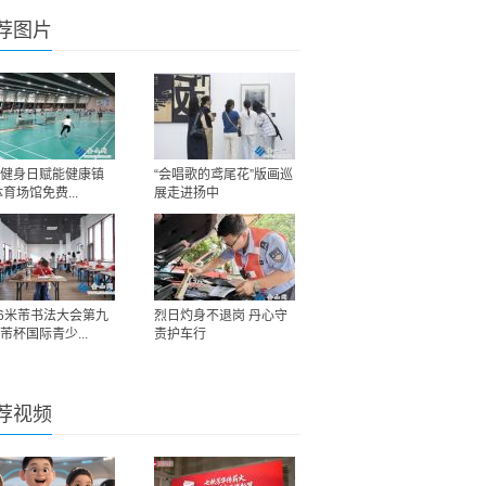
荐图片
健身日赋能健康镇
“会唱歌的鸢尾花”版画巡
体育场馆免费...
展走进扬中
26米芾书法大会第九
烈日灼身不退岗 丹心守
芾杯国际青少...
责护车行
荐视频