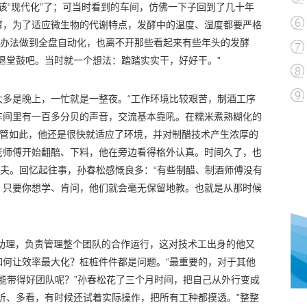
应该“现代化”了；可当时看到的车间，仿佛一下子回到了几十年
酵，为了适应微生物的代谢特点，发酵中的温度、湿度都要严格
没办法做到全盘自动化，也离不开那些看起来有些年头的发酵
退堂鼓吧。当时就一个想法：踏踏实实干，好好干。”
大多是晚上，一忙就是一整夜。“工作环境比较艰苦，制酒工序
车间里有一百多分贝的声音，交流基本靠吼。在糯米煮熟糊化的
”尽管如此，他还是很快就适应了环境，并对制醋技术产生浓厚的
老师傅开始翻醅、下料，他在旁边看得格外认真。时间久了，也
功夫。回忆起往事，孙春松感慨良多：“有些制醋、制酒师傅没有
。只要你想学、肯问，他们就会毫无保留地教。也就是从那时候
任助理，负责管理整个团队的合作运行，这对技术工出身的他又
如何让效率最大化？桩桩件件都是问题。“最重要的，对于其他
么能带得好团队呢？”孙春松花了三个月时间，把自己从外行变成
听、多看，有时候还试着实际操作，把所有工种都摸透。”整整