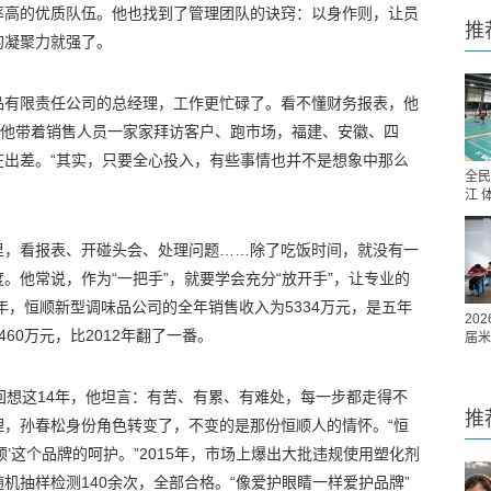
率高的优质队伍。他也找到了管理团队的诀窍：以身作则，让员
推
的凝聚力就强了。
品有限责任公司的总经理，工作更忙碌了。看不懂财务报表，他
，他带着销售人员一家家拜访客户、跑市场，福建、安徽、四
在出差。“其实，只要全心投入，有些事情也并不是想象中那么
全民
江 
室里，看报表、开碰头会、处理问题……除了吃饭时间，就没有一
。他常说，作为“一把手”，就要学会充分“放开手”，让专业的
年，恒顺新型调味品公司的全年销售收入为5334万元，是五年
20
460万元，比2012年翻了一番。
届米
回想这14年，他坦言：有苦、有累、有难处，每一步都走得不
推
理，孙春松身份角色转变了，不变的是那份恒顺人的情怀。“恒
’这个品牌的呵护。”2015年，市场上爆出大批违规使用塑化剂
机抽样检测140余次，全部合格。“像爱护眼睛一样爱护品牌”