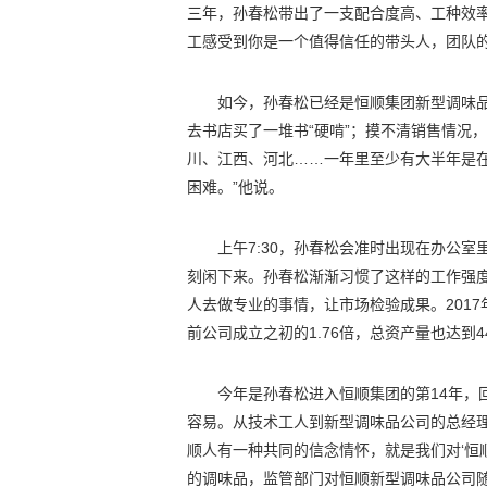
三年，孙春松带出了一支配合度高、工种效
工感受到你是一个值得信任的带头人，团队
如今，孙春松已经是恒顺集团新型调味
去书店买了一堆书“硬啃”；摸不清销售情况
川、江西、河北……一年里至少有大半年是
困难。”他说。
上午7:30，孙春松会准时出现在办公
刻闲下来。孙春松渐渐习惯了这样的工作强度
人去做专业的事情，让市场检验成果。2017
前公司成立之初的1.76倍，总资产量也达到4
今年是孙春松进入恒顺集团的第14年，
容易。从技术工人到新型调味品公司的总经
顺人有一种共同的信念情怀，就是我们对‘恒顺
的调味品，监管部门对恒顺新型调味品公司随