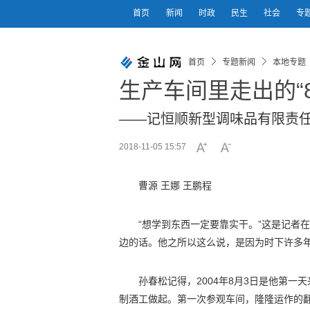
首页
新闻
时政
民生
社会
专
首页
专题新闻
本地专题
生产车间里走出的“
——记恒顺新型调味品有限责
2018-11-05 15:57
曹源 王娜 王鹏程
“想学到东西一定要靠实干。”这是记者
边的话。他之所以这么说，是因为时下许多
孙春松记得，2004年8月3日是他第
制酒工做起。第一次参观车间，隆隆运作的