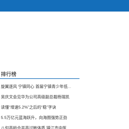
排行榜
旋翼逐风 宁镇同心 首届宁镇青少年低...
吴庆文会见华为公司高级副总裁杨瑞凯
读懂“增速5.2%”之后的“稳”字诀
5.5万亿元蓝海跃升，向海图强势正劲
八旬高龄合并高过敏体质 镇江市中医...