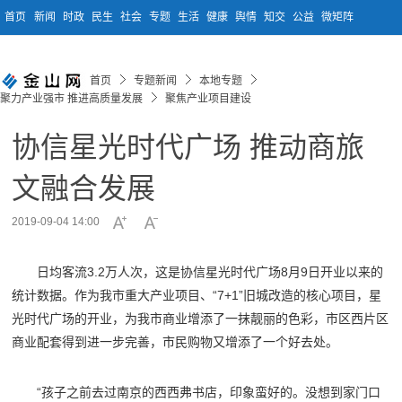
首页
新闻
时政
民生
社会
专题
生活
健康
舆情
知交
公益
微矩阵
首页
专题新闻
本地专题
聚力产业强市 推进高质量发展
聚焦产业项目建设
协信星光时代广场 推动商旅
文融合发展
2019-09-04 14:00
日均客流3.2万人次，这是协信星光时代广场8月9日开业以来的
统计数据。作为我市重大产业项目、“7+1”旧城改造的核心项目，星
光时代广场的开业，为我市商业增添了一抹靓丽的色彩，市区西片区
商业配套得到进一步完善，市民购物又增添了一个好去处。
“孩子之前去过南京的西西弗书店，印象蛮好的。没想到家门口