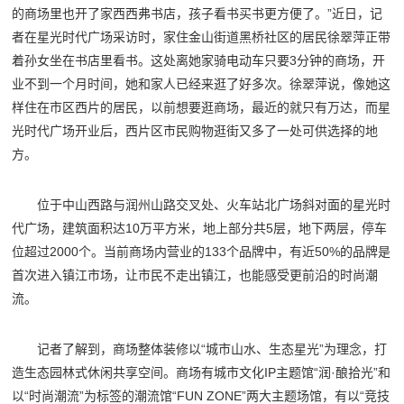
的商场里也开了家西西弗书店，孩子看书买书更方便了。”近日，记
者在星光时代广场采访时，家住金山街道黑桥社区的居民徐翠萍正带
着孙女坐在书店里看书。这处离她家骑电动车只要3分钟的商场，开
业不到一个月时间，她和家人已经来逛了好多次。徐翠萍说，像她这
样住在市区西片的居民，以前想要逛商场，最近的就只有万达，而星
光时代广场开业后，西片区市民购物逛街又多了一处可供选择的地
方。
位于中山西路与润州山路交叉处、火车站北广场斜对面的星光时
代广场，建筑面积达10万平方米，地上部分共5层，地下两层，停车
位超过2000个。当前商场内营业的133个品牌中，有近50%的品牌是
首次进入镇江市场，让市民不走出镇江，也能感受更前沿的时尚潮
流。
记者了解到，商场整体装修以“城市山水、生态星光”为理念，打
造生态园林式休闲共享空间。商场有城市文化IP主题馆“润·酿拾光”和
以“时尚潮流”为标签的潮流馆“FUN ZONE”两大主题场馆，有以“竞技