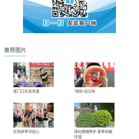
推荐图片
家门口乐享非遗
“啃秋”迎立秋
红色研学淬初心
绿化精细养护 夏季扮靓
环境