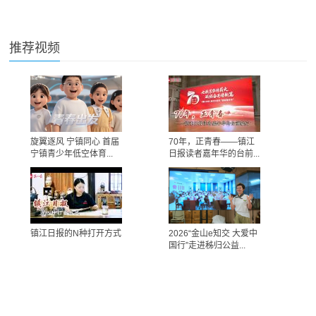
推荐视频
旋翼逐风 宁镇同心 首届
70年，正青春——镇江
宁镇青少年低空体育...
日报读者嘉年华的台前...
镇江日报的N种打开方式
2026“金山e知交 大爱中
国行”走进秭归公益...