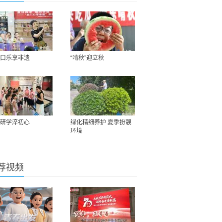
口乐享非遗
“啃秋”迎立秋
研学淬初心
绿化精细养护 夏季扮靓
环境
荐视频