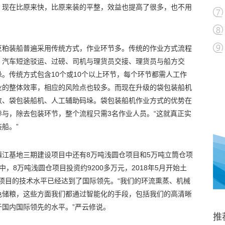
，现在比原来快，比原来装的平整，效益也提高了很多，也不用
豆粕装船普遍采用传统方式，作业环节多。传统的作业方式流程
、汽车短途驳运、过磅、司机与理货员交接、理货员与船方交
。传统方式包含10个或10个以上环节，每个环节都需人工作
业的整体效率，相应的风险点也较多。而现在升级的袋包装船机
数、袋包装船机、人工辅助码垛。袋包装船机作业方式的优势在
与，除去包装环节，整个流程只需3名作业人员。“这就真正实
船。”
江基地三期建设项目中还有8万吨浅圆仓项目和5万吨立筒仓项
，8万吨浅圆仓项目投资约9200多万元，2018年5月开始土
，项目的技术水平已经达到了国际领先。“我们的环流熏蒸、机械
色储粮，这些方面我们都通过智能化的手段，包括我们的高清晰
国内国际领先的水平。”严云修说。
推