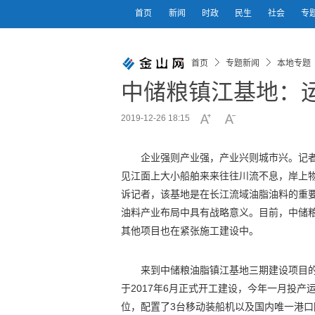
首页
新闻
时政
民生
社会
专
首页
专题新闻
本地专题
中储粮镇江基地：
2019-12-26 18:15
企业强则产业强，产业兴则城市兴。记
见江面上大小船舶来来往往川流不息，岸上
诉记者，该基地是在长江流域油脂油料的重
油料产业布局中具有战略意义。目前，中储
其他项目也在紧张施工建设中。
来到中储粮油脂镇江基地三期建设项目
于2017年6月正式开工建设，今年一月投产运
位，配置了3台移动装船机以及国内唯一港口