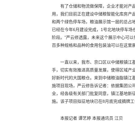
有了仓储和物流做保障，企业才能对产
用，我们目前正在建设中储粮智能化库房产品
和两个绿色停车场，粮油展示馆一层的总占地
已经在今年6月建设完成，1号北地块停车场
阶段。”严云修透露，未来这个展示中心可
百多种规格和品种的食用包装油可以在这里
一直以来，我市、京口区以中储粮镇江基
手，切实有效推进高质量发展，使得区域产
好新时代的大国粮仓。来到中储粮油脂镇江基
施项目现场，严云修告诉记者：依据集团公
全，经各级有关部门批复同意，镇江基地新征用
施。该子项目拟征地块已在8月底完成摘牌
本报记者 谭艺婷 本报通讯员 江贝