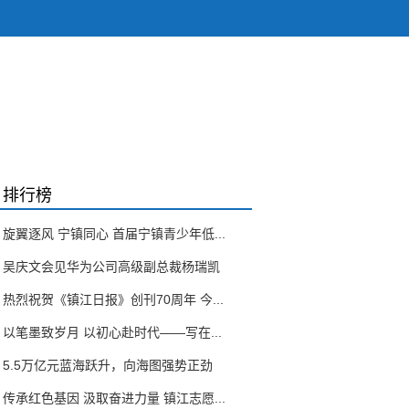
排行榜
旋翼逐风 宁镇同心 首届宁镇青少年低...
吴庆文会见华为公司高级副总裁杨瑞凯
热烈祝贺《镇江日报》创刊70周年 今...
以笔墨致岁月 以初心赴时代——写在...
5.5万亿元蓝海跃升，向海图强势正劲
传承红色基因 汲取奋进力量 镇江志愿...