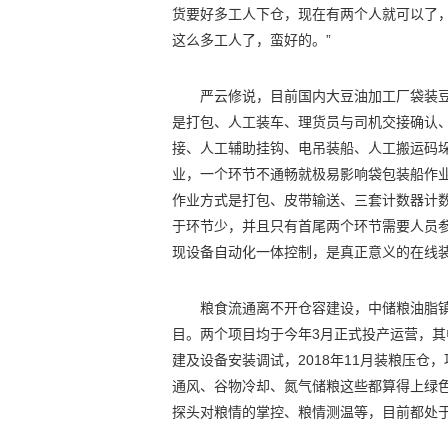
货要好多工人下仓，现在有两个人就可以了
这么多工人了，蛮好的。”
严云修说，目前国内大豆油加工厂袋装
是打包、人工装车、理货员与司机交接确认
接、人工辅助挂钩、电吊装船、人工搬运码垛
业，一个环节不通畅就极易影响袋包装船作
作业方式是打包、皮带输送、三套计数器计
于环节少，并且只有首尾两个环节需要人员参
现设备自动化一体控制，是真正意义的在线装
粮食流通离不开仓容建设，中储粮油脂镇
目。两个项目均于今年3月正式投产运营，其中
建及设备安装调试，2018年11月装粮压仓
通风、谷物冷却、氮气储粮这些都算得上绿
探头对粮情的掌控、粮情测温等，目前都处于