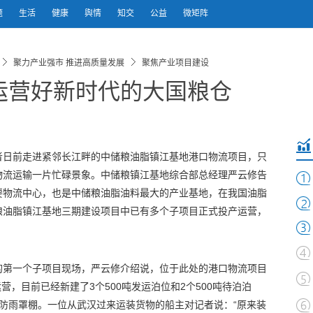
题
生活
健康
舆情
知交
公益
微矩阵
聚力产业强市 推进高质量发展
聚焦产业项目建设
运营好新时代的大国粮仓
者日前走进紧邻长江畔的中储粮油脂镇江基地港口物流项目，只
物流运输一片忙碌景象。中储粮镇江基地综合部总经理严云修告
要物流中心，也是中储粮油脂油料最大的产业基地，在我国油脂
粮油脂镇江基地三期建设项目中已有多个子项目正式投产运营，
的第一个子项目现场，严云修介绍说，位于此处的港口物流项目
营，目前已经新建了3个500吨发运泊位和2个500吨待泊泊
防雨罩棚。一位从武汉过来运装货物的船主对记者说：“原来装