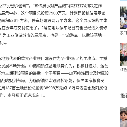
品进行更好地推广。“宣传展示对产品的销售往往起到决定作
展示中心，这个项目总投资7900万元，计划建设粮油展示馆
面积526平方米，停车场建设两万平方米。这个展示馆的主体
也在去年底交付使用了，2号南地块停车场目前也已经进入装修
家门
以作为工业旅游城市的展示点，也是一个旅游点，以后该基地一
展示。
地为代表的重大产业项目建设作为“产业强市”的主攻点、主抓
业发展不断升温。中储粮镇江基地顺势而为，积极打造好、运营
红色
地三期建设项目的最后一个子项目——18万吨浅圆仓及附属设
司战略规划布局，为确保油料宏观调控职能，保障国家粮食安
187亩土地建设总投资38998万元的18万吨浅圆仓及附属设
工作，本月初正式进场施工。
推