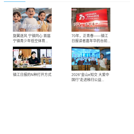
旋翼逐风 宁镇同心 首届
70年，正青春——镇江
宁镇青少年低空体育...
日报读者嘉年华的台前...
镇江日报的N种打开方式
2026“金山e知交 大爱中
国行”走进秭归公益...