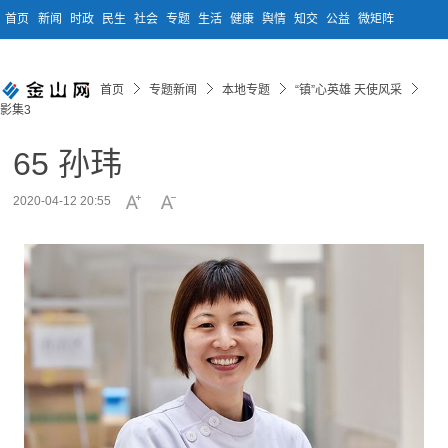
首页
新闻
时政
民生
社会
专题
生活
健康
舆情
知交
公益
微矩阵
首页
专题新闻
本地专题
“镇”心英雄 天使风采
影集3
65 孙玮
2020-04-12 20:55