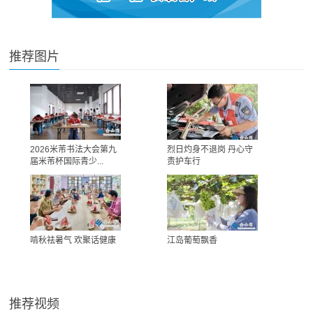
推荐图片
2026米芾书法大会第九
烈日灼身不退岗 丹心守
届米芾杯国际青少...
责护车行
啃秋祛暑气 欢聚话健康
江岛葡萄飘香
推荐视频