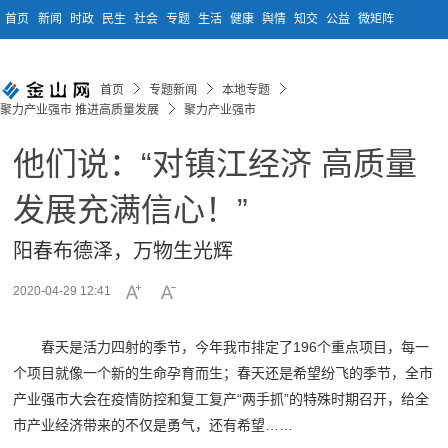
首页
新闻
时政
民生
社会
专题
生活
健康
舆情
知交
公益
微矩阵
首页
专题新闻
本地专题
聚力产业强市 推进高质量发展
聚力产业强市
他们说：“对镇江经济 高质量
发展充满信心！”
阳春布德泽，万物生光辉
2020-04-29 12:41
春天是活力四射的季节，今年我市排定了196个重点项目，每一
个项目就像一个新的生命孕育而生；春天还是希望纷飞的季节，全市
产业强市大会在疫情防控和复工复产“两手抓”的特殊时期召开，给全
市产业经济带来的不仅是勇气，还有希望……