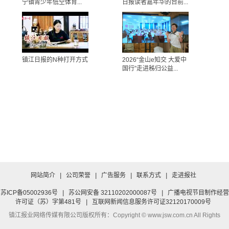
宁镇青少年低空体育...
日报读者嘉年华的台前...
镇江日报的N种打开方式
2026“金山e知交 大爱中
国行”走进秭归公益...
网站简介
|
公司荣誉
|
广告服务
|
联系方式
|
走进报社
苏ICP备05002936号
|
苏公网安备 32110202000087号
|
广播电视节目制作经营
许可证（苏）字第481号
|
互联网新闻信息服务许可证32120170009号
镇江报业网络传媒有限公司
版权所有：Copyright © www.jsw.com.cn All Rights