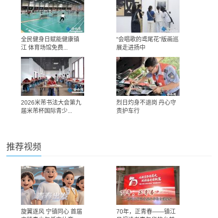
全民健身日赋能健康镇
“会唱歌的鸢尾花”版画巡
江 体育场馆免费...
展走进扬中
2026米芾书法大会第九
烈日灼身不退岗 丹心守
届米芾杯国际青少...
责护车行
推荐视频
旋翼逐风 宁镇同心 首届
70年，正青春——镇江