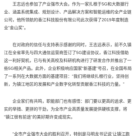
王志远也参加了产业强市大会。作为一家扎根于5G和大数据行
业、涵盖系统集成、规划设计、产品解决方案和智能运维的全产业链
公司，他所领航的香江科技股份有限公司此次获得了2019年度制造
业“金山奖”。
在对政府的信任与支持表示感谢的同时，王志远表示，前不久镇
江在全省率先与四大通信运营商签订了5G建设协议，香江科技借助
这一利好契机，已与有关高校及科研机构进行了研发合作并推出了一
些5G相关产品。此外，企业积极响应国家“新基建”号召，在全国布局
了一系列在大数据方面的基建项目：“我们将继续扎根行业，坚持创
新，为镇江地区的发展和产业数字化转型贡献香江科技的力量。”
企业家们有共鸣，职能部门也有感悟：部门要以更高的追求、更
实的举措、更拼的干劲，为全市产业高质量发展提供硬核支撑，将
“镇江很有前途”的美好期许变成现实。
“全市产业强市大会的胜利召开，特别是马明龙书记说‘让镇江跑