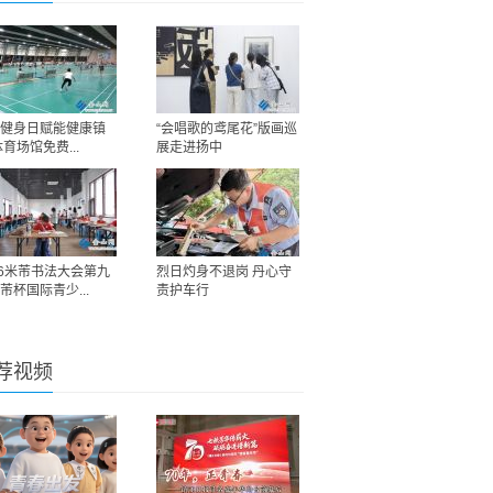
健身日赋能健康镇
“会唱歌的鸢尾花”版画巡
体育场馆免费...
展走进扬中
26米芾书法大会第九
烈日灼身不退岗 丹心守
芾杯国际青少...
责护车行
荐视频