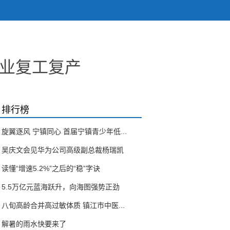
企业复工复产
排行榜
旋翼逐风 宁镇同心 首届宁镇青少年低...
吴庆文会见华为公司高级副总裁杨瑞凯
读懂“增速5.2%”之后的“稳”字诀
5.5万亿元蓝海跃升，向海图强势正劲
八旬高龄合并高过敏体质 镇江市中医...
解暑的雨水快要来了