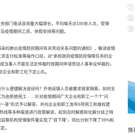
业务部门电话咨询量大幅增长，平均每天达100余人次，受理
0%涉及疫情期间工资、休假安排等问题。
感染的肺炎疫情防控期间有关劳动关系问题的通知》，解读疫情
工资支付标准等操作口径，对“承担政府疫情防控保障任务的企
造成当事人不能在法定仲裁时效期间申请劳动人事争议仲裁的，
给企业和职工吃下定心丸。
有什么便捷解决途径吗？外地返镇人员被要求居家隔离，如何支
区为由拒绝用工……针对疫情期间广大企业和职工一个个“问
问一答”形式予以解答，并向企业和职工发布9项用工和维权建
咨询热线等多种渠道进行政策解读，起到及时解惑和化解分歧之特
监察机构受理案件量实现了“双下降”，同比分别下降了39%和
稳定。
推