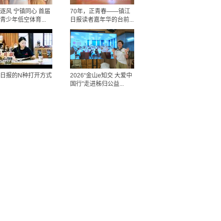
逐风 宁镇同心 首届
70年，正青春——镇江
青少年低空体育...
日报读者嘉年华的台前...
日报的N种打开方式
2026“金山e知交 大爱中
国行”走进秭归公益...