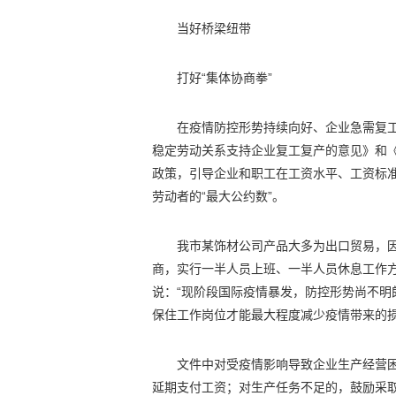
当好桥梁纽带
打好“集体协商拳”
在疫情防控形势持续向好、企业急需复
稳定劳动关系支持企业复工复产的意见》和
政策，引导企业和职工在工资水平、工资标
劳动者的“最大公约数”。
我市某饰材公司产品大多为出口贸易，
商，实行一半人员上班、一半人员休息工作
说：“现阶段国际疫情暴发，防控形势尚不
保住工作岗位才能最大程度减少疫情带来的损
文件中对受疫情影响导致企业生产经营
延期支付工资；对生产任务不足的，鼓励采