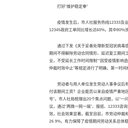
打好“维护稳定拳”
疫情发生后，市人社服务热线12333及
12345政府工单同比增长达60%，其中8
通过下发《关于妥善处理新型冠状病毒
期间不得解除劳动合同情形、延迟复工期间
业，不受延长工作时间限制”“因受疫情影响
仲裁时效中止”等规定进行了明确，第一时间
劳动者与用人单位发生劳动人事争议后
付该期间工资？企业能否以来自疫情严重地
号”，市人社局梳理出20个焦点问题，以“一
议，通过“两微一网一端”、报纸、12333
效，社会效果显著。截至目前，市劳动仲裁和
26.9%，有力保障了疫情期间劳动关系总体