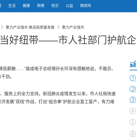
题
生活
健康
舆情
知交
公益
微矩阵
聚力产业强市 推进高质量发展
聚力产业强市
 当好纽带——市人社部门护航
降低薪酬……”骏成电子总经理孙长玲深有感触地说，不裁员、
有干劲。
策、服务上的全力支持。新冠肺炎疫情发生以来，市人社局快速
济发展“双线”作战，打出“组合拳”护航企业复工复产，有力维